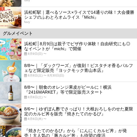
favy
5
浜松町駅｜選べるソース×ライスで14通りの味！大会優勝
シェフのふわとろオムライス『Michi』
favy
グルメイベント
浜松町│8月9日は親子でピザ作り体験！自由研究にも◎
なイベントが『michi』で開催
8月9日(日) 〜
8/8〜｜「ダックワーズ」が復刻！ピスタチオ香るパルフ
ェなど限定販売『ヨックモック青山本店』
8月8日(土) 〜 8月30日(日)
8/8〜｜朝食のオレンジ果皮がビールに！横浜
『2416MARKET』等で限定販売スタート
8月8日(土) 〜
8/6〜｜ゆずぽん酢でさっぱり！大根おろしをのせた夏限
定のカルビ丼を販売『焼きたてのかるび』
8月6日(木) 〜
『焼きたてのかるび』から「にんにくカルビ丼」が発
売！大人気の「豚カルビ丼」も待望の復活