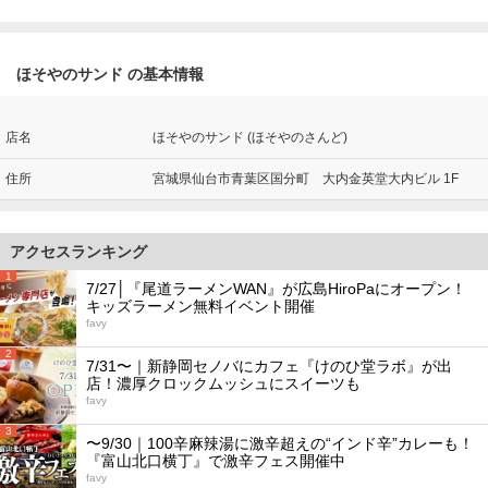
ほそやのサンド の基本情報
店名
ほそやのサンド (ほそやのさんど)
住所
宮城県仙台市青葉区国分町 大内金英堂大内ビル 1F
アクセスランキング
1
7/27│『尾道ラーメンWAN』が広島HiroPaにオープン！
キッズラーメン無料イベント開催
favy
2
7/31〜｜新静岡セノバにカフェ『けのひ堂ラボ』が出
店！濃厚クロックムッシュにスイーツも
favy
3
〜9/30｜100辛麻辣湯に激辛超えの“インド辛”カレーも！
『富山北口横丁』で激辛フェス開催中
favy