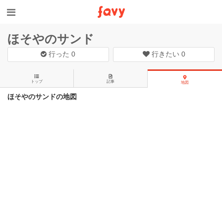
ほそやのサンド
行った
0
行きたい
0
トップ
記事
地図
ほそやのサンドの地図