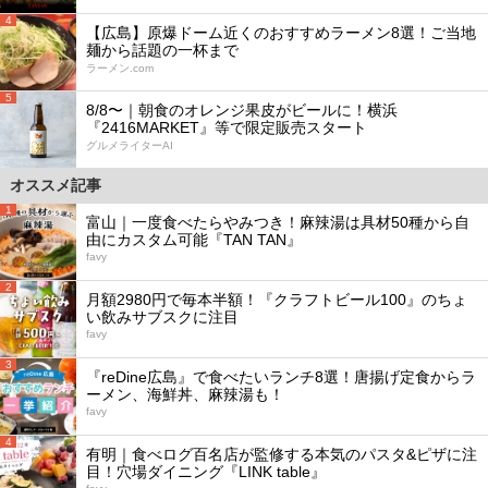
4
【広島】原爆ドーム近くのおすすめラーメン8選！ご当地
麺から話題の一杯まで
ラーメン.com
5
8/8〜｜朝食のオレンジ果皮がビールに！横浜
『2416MARKET』等で限定販売スタート
グルメライターAI
オススメ記事
1
富山｜一度食べたらやみつき！麻辣湯は具材50種から自
由にカスタム可能『TAN TAN』
favy
2
月額2980円で毎本半額！『クラフトビール100』のちょ
い飲みサブスクに注目
favy
3
『reDine広島』で食べたいランチ8選！唐揚げ定食からラ
ーメン、海鮮丼、麻辣湯も！
favy
4
有明｜食べログ百名店が監修する本気のパスタ&ピザに注
目！穴場ダイニング『LINK table』