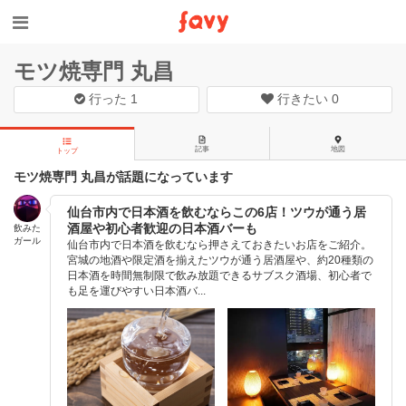
モツ焼専門 丸昌
行った
1
行きたい
0
記事
地図
トップ
モツ焼専門 丸昌が話題になっています
仙台市内で日本酒を飲むならこの6店！ツウが通う居
酒屋や初心者歓迎の日本酒バーも
飲みた
ガール
仙台市内で日本酒を飲むなら押さえておきたいお店をご紹介。
宮城の地酒や限定酒を揃えたツウが通う居酒屋や、約20種類の
日本酒を時間無制限で飲み放題できるサブスク酒場、初心者で
も足を運びやすい日本酒バ...