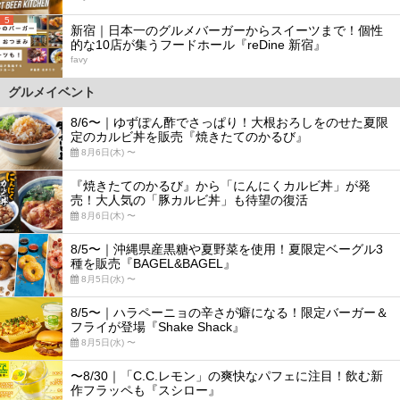
5
新宿｜日本一のグルメバーガーからスイーツまで！個性
的な10店が集うフードホール『reDine 新宿』
favy
グルメイベント
8/6〜｜ゆずぽん酢でさっぱり！大根おろしをのせた夏限
定のカルビ丼を販売『焼きたてのかるび』
8月6日(木) 〜
『焼きたてのかるび』から「にんにくカルビ丼」が発
売！大人気の「豚カルビ丼」も待望の復活
8月6日(木) 〜
8/5〜｜沖縄県産黒糖や夏野菜を使用！夏限定ベーグル3
種を販売『BAGEL&BAGEL』
8月5日(水) 〜
8/5〜｜ハラペーニョの辛さが癖になる！限定バーガー＆
フライが登場『Shake Shack』
8月5日(水) 〜
〜8/30｜「C.C.レモン」の爽快なパフェに注目！飲む新
作フラッペも『スシロー』