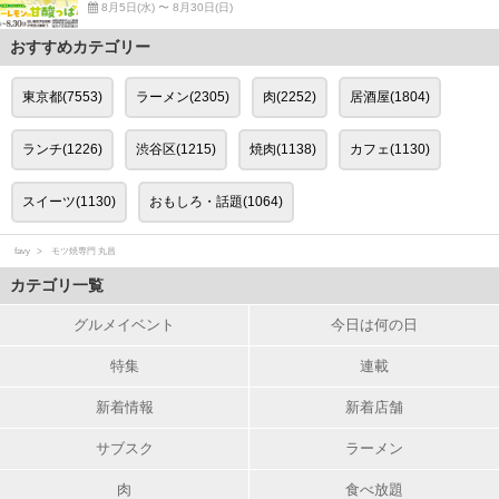
8月5日(水) 〜 8月30日(日)
おすすめカテゴリー
東京都(7553)
ラーメン(2305)
肉(2252)
居酒屋(1804)
ランチ(1226)
渋谷区(1215)
焼肉(1138)
カフェ(1130)
スイーツ(1130)
おもしろ・話題(1064)
favy
モツ焼専門 丸昌
カテゴリ一覧
グルメイベント
今日は何の日
特集
連載
新着情報
新着店舗
サブスク
ラーメン
肉
食べ放題