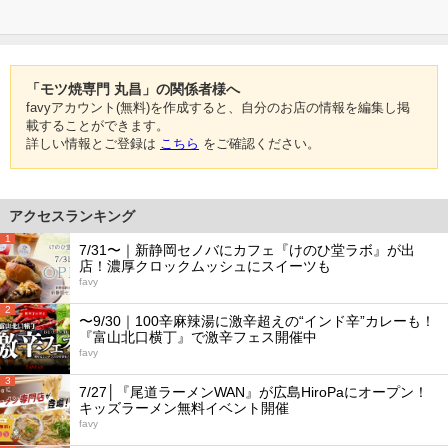
「モツ焼専門 丸昌」の関係者様へ
favyアカウント(無料)を作成すると、自分のお店の情報を編集し掲
載することができます。
詳しい情報とご登録は
こちら
をご確認ください。
アクセスランキング
1
7/31〜｜新静岡セノバにカフェ『けのひ堂ラボ』が出
店！濃厚クロックムッシュにスイーツも
favy
2
〜9/30｜100辛麻辣湯に激辛超えの“インド辛”カレーも！
『富山北口横丁』で激辛フェス開催中
favy
3
7/27│『尾道ラーメンWAN』が広島HiroPaにオープン！
キッズラーメン無料イベント開催
favy