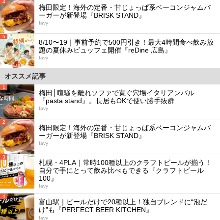
4
梅田限定！海外の定番・甘じょっぱ系ベーコンジャムバ
ーガーが新登場『BRISK STAND』
favy
5
8/10〜19｜事前予約で500円引き！最大4時間食べ飲み放
題の夏休みビュッフェ開催『reDine 広島』
favy
オススメ記事
1
梅田│喧騒を離れソファで寛ぐ穴場イタリアンバル
『pasta stand』。長居もOKで使い勝手抜群
favy
2
梅田限定！海外の定番・甘じょっぱ系ベーコンジャムバ
ーガーが新登場『BRISK STAND』
favy
3
札幌・4PLA｜常時100種以上のクラフトビールが揃う！
自分で手にとって飲み比べもできる『クラフトビール
100』
favy
4
富山駅｜ビールだけで20種以上！独自ブレンドに“泡だ
け”も『PERFECT BEER KITCHEN』
favy