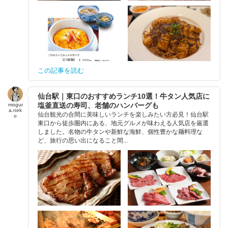
この記事を読む
仙台駅｜東口のおすすめランチ10選！牛タン人気店に
塩釜直送の寿司、老舗のハンバーグも
mogur
a.nek
仙台観光の合間に美味しいランチを楽しみたい方必見！仙台駅
o
東口から徒歩圏内にある、地元グルメが味わえる人気店を厳選
しました。名物の牛タンや新鮮な海鮮、個性豊かな麺料理な
ど、旅行の思い出になること間...