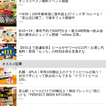
キッズラーメン無料イベント開催
favy
3
〜9/30｜100辛麻辣湯に激辛超えの“インド辛”カレーも！
『富山北口横丁』で激辛フェス開催中
favy
4
8/10〜19｜事前予約で500円引き！最大4時間食べ飲み放
題の夏休みビュッフェ開催『reDine 広島』
favy
5
【8/31まで急遽延長】ビールやサワーが111円！お通し代
無料！新宿『もッち』の特別企画を見逃すな
favy
オススメ記事
1
札幌・4PLA｜常時100種以上のクラフトビールが揃う！
自分で手にとって飲み比べもできる『クラフトビール
100』
favy
2
富山駅｜ビールだけで20種以上！独自ブレンドに“泡だ
け”も『PERFECT BEER KITCHEN』
favy
3