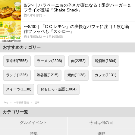
8/5〜｜ハラペーニョの辛さが癖になる！限定バーガー＆
フライが登場『Shake Shack』
8月5日(水) 〜
〜8/30｜「C.C.レモン」の爽快なパフェに注目！飲む新
作フラッペも『スシロー』
8月5日(水) 〜 8月30日(日)
おすすめカテゴリー
東京都(7555)
ラーメン(2306)
肉(2252)
居酒屋(1804)
ランチ(1226)
渋谷区(1215)
焼肉(1138)
カフェ(1131)
スイーツ(1130)
おもしろ・話題(1064)
favy
中華飯店 靉龍
記事
カテゴリ一覧
グルメイベント
今日は何の日
特集
連載