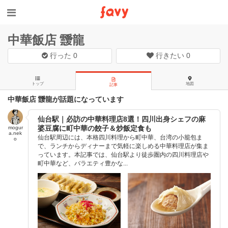
中華飯店 靉龍
行った
0
行きたい
0
トップ
地図
記事
中華飯店 靉龍が話題になっています
仙台駅｜必訪の中華料理店8選！四川出身シェフの麻
婆豆腐に町中華の餃子＆炒飯定食も
mogur
a.nek
仙台駅周辺には、本格四川料理から町中華、台湾の小籠包ま
o
で、ランチからディナーまで気軽に楽しめる中華料理店が集ま
っています。本記事では、仙台駅より徒歩圏内の四川料理店や
町中華など、バラエティ豊かな...