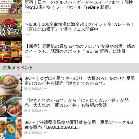
新宿｜日本一のグルメバーガーからスイーツまで！個性
的な10店が集うフードホール『reDine 新宿』
favy
4
〜9/30｜100辛麻辣湯に激辛超えの“インド辛”カレーも！
『富山北口横丁』で激辛フェス開催中
favy
5
【新宿】雰囲気の異なる4つのフロアで食事やお酒、締め
スイーツも。話題のスポット『reDine 新宿』に注目
favy
グルメイベント
8/6〜｜ゆずぽん酢でさっぱり！大根おろしをのせた夏限
定のカルビ丼を販売『焼きたてのかるび』
8月6日(木) 〜
『焼きたてのかるび』から「にんにくカルビ丼」が発
売！大人気の「豚カルビ丼」も待望の復活
8月6日(木) 〜
8/5〜｜沖縄県産黒糖や夏野菜を使用！夏限定ベーグル3
種を販売『BAGEL&BAGEL』
8月5日(水) 〜