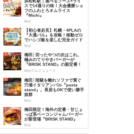
1
浜松町駅｜選べるソース×ライ
スで14通りの味！大会優勝シェ
フのふわとろオムライス
『Michi』
favy
2
【初心者必見】札幌・4PLAの
『大通バル』を攻略！移動ゼロ
でハシゴ飯を楽しむ完全ガイド
favy
3
梅田│切ったやつの次はこれ。
極みのてりやきバーガーが
『BRISK STAND』の新定番！
favyグルメニュース
4
梅田│喧騒を離れソファで寛ぐ
穴場イタリアンバル『pasta
stand』。長居もOKで使い勝手
抜群
favy
5
梅田限定！海外の定番・甘じょ
っぱ系ベーコンジャムバーガー
が新登場『BRISK STAND』
favy