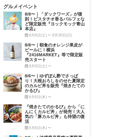
グルメイベント
8/8〜｜「ダックワーズ」が復
刻！ピスタチオ香るパルフェな
ど限定販売『ヨックモック青山
本店』
8月8日(土) 〜 8月30日(日)
8/8〜｜朝食のオレンジ果皮が
ビールに！横浜
『2416MARKET』等で限定販
売スタート
8月8日(土) 〜
8/6〜｜ゆずぽん酢でさっぱ
り！大根おろしをのせた夏限定
のカルビ丼を販売『焼きたての
かるび』
8月6日(木) 〜
『焼きたてのかるび』から「に
んにくカルビ丼」が発売！大人
気の「豚カルビ丼」も待望の復
活
8月6日(木) 〜