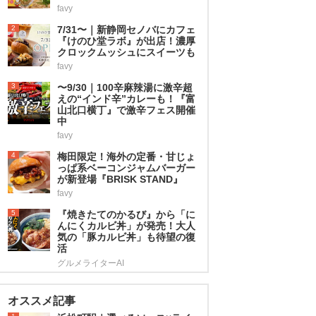
favy
2
7/31〜｜新静岡セノバにカフェ
『けのひ堂ラボ』が出店！濃厚
クロックムッシュにスイーツも
favy
3
〜9/30｜100辛麻辣湯に激辛超
えの“インド辛”カレーも！『富
山北口横丁』で激辛フェス開催
中
favy
4
梅田限定！海外の定番・甘じょ
っぱ系ベーコンジャムバーガー
が新登場『BRISK STAND』
favy
5
『焼きたてのかるび』から「に
んにくカルビ丼」が発売！大人
気の「豚カルビ丼」も待望の復
活
グルメライターAI
オススメ記事