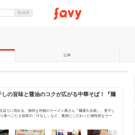
記事
干しの旨味と醤油のコクが広がる中華そば！『麺
差点辺りに現れる、独特な外観のラーメン屋さん『麺屋久兵衛』。煮干し
り食べごたえ抜群の「汁なし」など、素材にこだわった個性的なラー