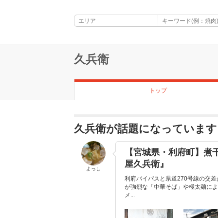
久兵衛
トップ
久兵衛が話題になっています
【宮城県・利府町】煮
屋久兵衛』
よっし
利府バイパスと県道270号線の交
が強烈な「中華そば」や極太麺によ
メ...