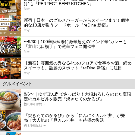
け”も『PERFECT BEER KITCHEN』
favy
3
新宿｜日本一のグルメバーガーからスイーツまで！個性
的な10店が集うフードホール『reDine 新宿』
favy
4
〜9/30｜100辛麻辣湯に激辛超えの“インド辛”カレーも！
『富山北口横丁』で激辛フェス開催中
favy
5
【新宿】雰囲気の異なる4つのフロアで食事やお酒、締め
スイーツも。話題のスポット『reDine 新宿』に注目
favy
グルメイベント
8/6〜｜ゆずぽん酢でさっぱり！大根おろしをのせた夏限
定のカルビ丼を販売『焼きたてのかるび』
8月6日(木) 〜
『焼きたてのかるび』から「にんにくカルビ丼」が発
売！大人気の「豚カルビ丼」も待望の復活
8月6日(木) 〜