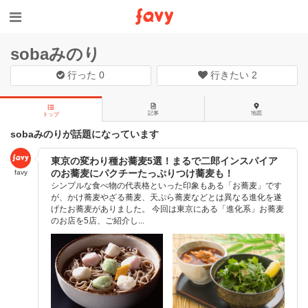
sobaみのり
行った
0
行きたい
2
記事
地図
トップ
sobaみのりが話題になっています
東京の変わり種お蕎麦5選！まるで二郎インスパイア
のお蕎麦にパクチーたっぷりつけ蕎麦も！
favy
シンプルな食べ物の代表格といった印象もある「お蕎麦」です
が、かけ蕎麦やざる蕎麦、天ぷら蕎麦などとは異なる進化を遂
げたお蕎麦がありました。 今回は東京にある「進化系」お蕎麦
のお店を5店、ご紹介し...