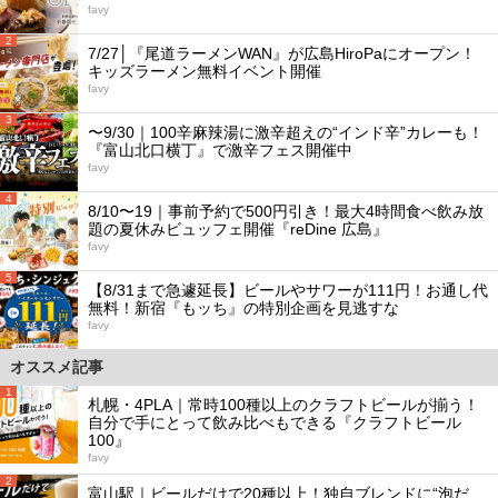
favy
2
7/27│『尾道ラーメンWAN』が広島HiroPaにオープン！
キッズラーメン無料イベント開催
favy
3
〜9/30｜100辛麻辣湯に激辛超えの“インド辛”カレーも！
『富山北口横丁』で激辛フェス開催中
favy
4
8/10〜19｜事前予約で500円引き！最大4時間食べ飲み放
題の夏休みビュッフェ開催『reDine 広島』
favy
5
【8/31まで急遽延長】ビールやサワーが111円！お通し代
無料！新宿『もッち』の特別企画を見逃すな
favy
オススメ記事
1
札幌・4PLA｜常時100種以上のクラフトビールが揃う！
自分で手にとって飲み比べもできる『クラフトビール
100』
favy
2
富山駅｜ビールだけで20種以上！独自ブレンドに“泡だ