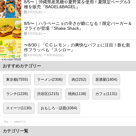
8/5〜｜沖縄県産黒糖や夏野菜を使用！夏限定ベーグル3
種を販売『BAGEL&BAGEL』
8月5日(水) 〜
8/5〜｜ハラペーニョの辛さが癖になる！限定バーガー＆
フライが登場『Shake Shack』
8月5日(水) 〜
〜8/30｜「C.C.レモン」の爽快なパフェに注目！飲む新
作フラッペも『スシロー』
8月5日(水) 〜 8月30日(日)
おすすめカテゴリー
東京都(7555)
ラーメン(2306)
肉(2252)
居酒屋(1804)
ランチ(1226)
渋谷区(1215)
焼肉(1138)
カフェ(1131)
スイーツ(1130)
おもしろ・話題(1064)
favy
sobaみのり
カテゴリ一覧