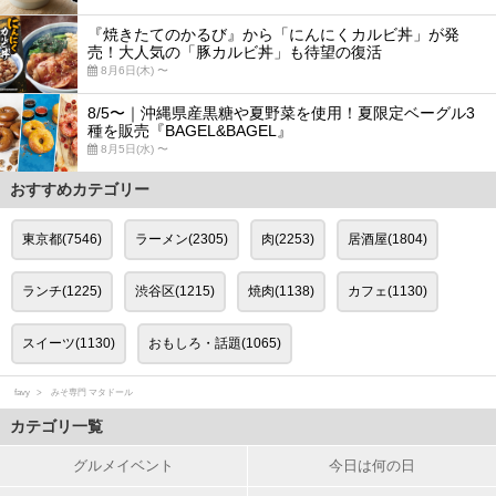
『焼きたてのかるび』から「にんにくカルビ丼」が発
売！大人気の「豚カルビ丼」も待望の復活
8月6日(木) 〜
8/5〜｜沖縄県産黒糖や夏野菜を使用！夏限定ベーグル3
種を販売『BAGEL&BAGEL』
8月5日(水) 〜
おすすめカテゴリー
東京都(7546)
ラーメン(2305)
肉(2253)
居酒屋(1804)
ランチ(1225)
渋谷区(1215)
焼肉(1138)
カフェ(1130)
スイーツ(1130)
おもしろ・話題(1065)
favy
みそ専門 マタドール
カテゴリ一覧
グルメイベント
今日は何の日