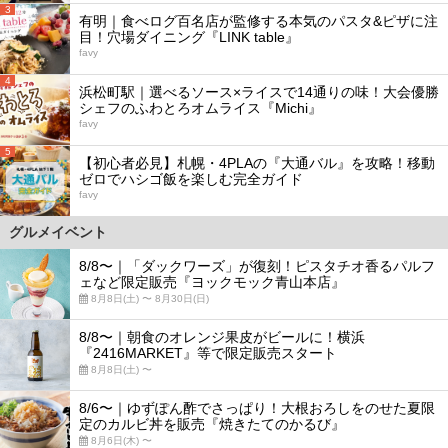
3
有明｜食べログ百名店が監修する本気のパスタ&ピザに注
目！穴場ダイニング『LINK table』
favy
4
浜松町駅｜選べるソース×ライスで14通りの味！大会優勝
シェフのふわとろオムライス『Michi』
favy
5
【初心者必見】札幌・4PLAの『大通バル』を攻略！移動
ゼロでハシゴ飯を楽しむ完全ガイド
favy
グルメイベント
8/8〜｜「ダックワーズ」が復刻！ピスタチオ香るパルフ
ェなど限定販売『ヨックモック青山本店』
8月8日(土) 〜 8月30日(日)
8/8〜｜朝食のオレンジ果皮がビールに！横浜
『2416MARKET』等で限定販売スタート
8月8日(土) 〜
8/6〜｜ゆずぽん酢でさっぱり！大根おろしをのせた夏限
定のカルビ丼を販売『焼きたてのかるび』
8月6日(木) 〜