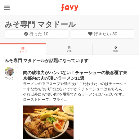
みそ専門 マタドール
行った
10
行きたい
30
記事
地図
トップ
みそ専門 マタドールが話題になっています
肉の破壊力がハンパない！チャーシューの概念覆す東
京都内の肉が凄いラーメン11選
つっこ
ラーメンの中でスープや麺の次にこだわりたいのはチャーシュ
ーすなわち“お肉”ではないですか？チャーシューはもちろん、
それ以外にも“凄い肉”を堪能できるラーメンはいっぱいです。
ローストビーフ、フライ...