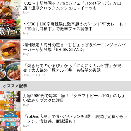
7/31〜｜新静岡セノバにカフェ『けのひ堂ラボ』が出
店！濃厚クロックムッシュにスイーツも
favy
3
〜9/30｜100辛麻辣湯に激辛超えの“インド辛”カレーも！
『富山北口横丁』で激辛フェス開催中
favy
4
梅田限定！海外の定番・甘じょっぱ系ベーコンジャムバ
ーガーが新登場『BRISK STAND』
favy
5
『焼きたてのかるび』から「にんにくカルビ丼」が発
売！大人気の「豚カルビ丼」も待望の復活
グルメライターAI
オススメ記事
1
月額2980円で毎本半額！『クラフトビール100』のちょ
い飲みサブスクに注目
favy
2
『reDine広島』で食べたいランチ8選！唐揚げ定食からラ
ーメン、海鮮丼、麻辣湯も！
favy