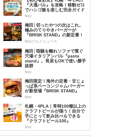
『大通バル』を攻略！移動ゼロ
でハシゴ飯を楽しむ完全ガイド
favy
2
梅田│切ったやつの次はこれ。
極みのてりやきバーガーが
『BRISK STAND』の新定番！
favyグルメニュース
3
梅田│喧騒を離れソファで寛ぐ
穴場イタリアンバル『pasta
stand』。長居もOKで使い勝手
抜群
favy
4
梅田限定！海外の定番・甘じょ
っぱ系ベーコンジャムバーガー
が新登場『BRISK STAND』
favy
5
札幌・4PLA｜常時100種以上の
クラフトビールが揃う！自分で
手にとって飲み比べもできる
『クラフトビール100』
favy