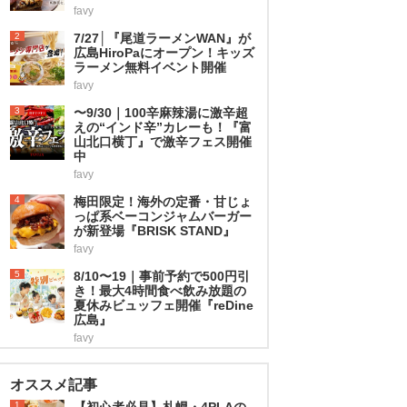
favy
2
7/27│『尾道ラーメンWAN』が
広島HiroPaにオープン！キッズ
ラーメン無料イベント開催
favy
3
〜9/30｜100辛麻辣湯に激辛超
えの“インド辛”カレーも！『富
山北口横丁』で激辛フェス開催
中
favy
4
梅田限定！海外の定番・甘じょ
っぱ系ベーコンジャムバーガー
が新登場『BRISK STAND』
favy
5
8/10〜19｜事前予約で500円引
き！最大4時間食べ飲み放題の
夏休みビュッフェ開催『reDine
広島』
favy
オススメ記事
1
【初心者必見】札幌・4PLAの