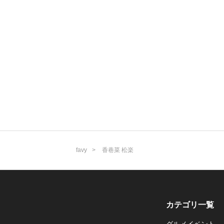
favy
香巷菜 松楽
カテゴリ一覧
グルメイベント