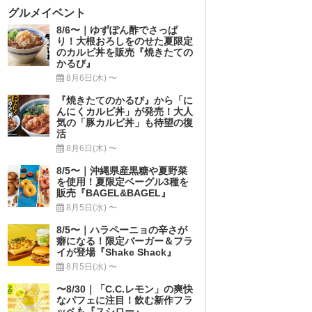
グルメイベント
8/6〜｜ゆずぽん酢でさっぱ
り！大根おろしをのせた夏限定
のカルビ丼を販売『焼きたての
かるび』
8月6日(木) 〜
『焼きたてのかるび』から「に
んにくカルビ丼」が発売！大人
気の「豚カルビ丼」も待望の復
活
8月6日(木) 〜
8/5〜｜沖縄県産黒糖や夏野菜
を使用！夏限定ベーグル3種を
販売『BAGEL&BAGEL』
8月5日(水) 〜
8/5〜｜ハラペーニョの辛さが
癖になる！限定バーガー＆フラ
イが登場『Shake Shack』
8月5日(水) 〜
〜8/30｜「C.C.レモン」の爽快
なパフェに注目！飲む新作フラ
ッペも『スシロー』