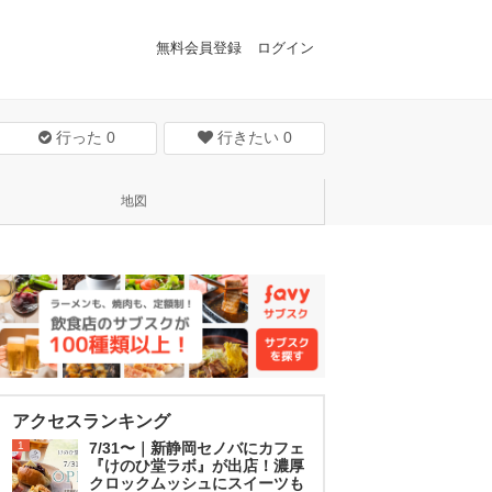
無料会員登録
ログイン
行った
0
行きたい
0
地図
アクセスランキング
1
7/31〜｜新静岡セノバにカフェ
『けのひ堂ラボ』が出店！濃厚
クロックムッシュにスイーツも