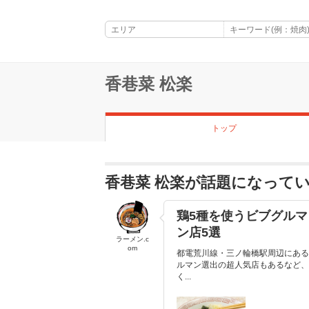
香巷菜 松楽
トップ
香巷菜 松楽が話題になって
鶏5種を使うビブグル
ン店5選
ラーメン.c
om
都電荒川線・三ノ輪橋駅周辺にある
ルマン選出の超人気店もあるなど、
く...