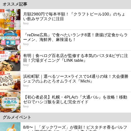
オススメ記事
1
月額2980円で毎本半額！『クラフトビール100』のちょ
い飲みサブスクに注目
favy
2
『reDine広島』で食べたいランチ8選！唐揚げ定食からラ
ーメン、海鮮丼、麻辣湯も！
favy
3
有明｜食べログ百名店が監修する本気のパスタ&ピザに注
目！穴場ダイニング『LINK table』
favy
4
浜松町駅｜選べるソース×ライスで14通りの味！大会優勝
シェフのふわとろオムライス『Michi』
favy
5
【初心者必見】札幌・4PLAの『大通バル』を攻略！移動
ゼロでハシゴ飯を楽しむ完全ガイド
favy
グルメイベント
8/8〜｜「ダックワーズ」が復刻！ピスタチオ香るパルフ