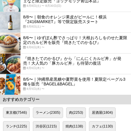
ェなど限定販売『ヨックモック青山本店』
8月8日(土) 〜 8月30日(日)
8/8〜｜朝食のオレンジ果皮がビールに！横浜
『2416MARKET』等で限定販売スタート
8月8日(土) 〜
8/6〜｜ゆずぽん酢でさっぱり！大根おろしをのせた夏限
定のカルビ丼を販売『焼きたてのかるび』
8月6日(木) 〜
『焼きたてのかるび』から「にんにくカルビ丼」が発
売！大人気の「豚カルビ丼」も待望の復活
8月6日(木) 〜
8/5〜｜沖縄県産黒糖や夏野菜を使用！夏限定ベーグル3
種を販売『BAGEL&BAGEL』
8月5日(水) 〜
おすすめカテゴリー
東京都(7546)
ラーメン(2305)
肉(2253)
居酒屋(1804)
ランチ(1225)
渋谷区(1215)
焼肉(1138)
カフェ(1130)