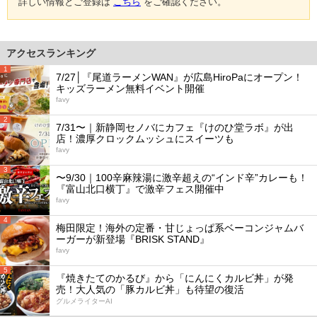
詳しい情報とご登録は
こちら
をご確認ください。
アクセスランキング
1
7/27│『尾道ラーメンWAN』が広島HiroPaにオープン！
キッズラーメン無料イベント開催
favy
2
7/31〜｜新静岡セノバにカフェ『けのひ堂ラボ』が出
店！濃厚クロックムッシュにスイーツも
favy
3
〜9/30｜100辛麻辣湯に激辛超えの“インド辛”カレーも！
『富山北口横丁』で激辛フェス開催中
favy
4
梅田限定！海外の定番・甘じょっぱ系ベーコンジャムバ
ーガーが新登場『BRISK STAND』
favy
5
『焼きたてのかるび』から「にんにくカルビ丼」が発
売！大人気の「豚カルビ丼」も待望の復活
グルメライターAI