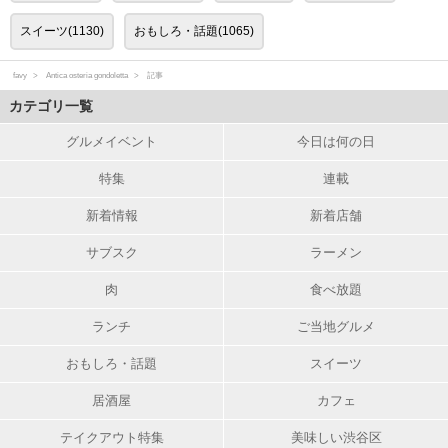
スイーツ(1130)
おもしろ・話題(1065)
favy
Antica osteria gondoletta
記事
カテゴリ一覧
グルメイベント
今日は何の日
特集
連載
新着情報
新着店舗
サブスク
ラーメン
肉
食べ放題
ランチ
ご当地グルメ
おもしろ・話題
スイーツ
居酒屋
カフェ
テイクアウト特集
美味しい渋谷区