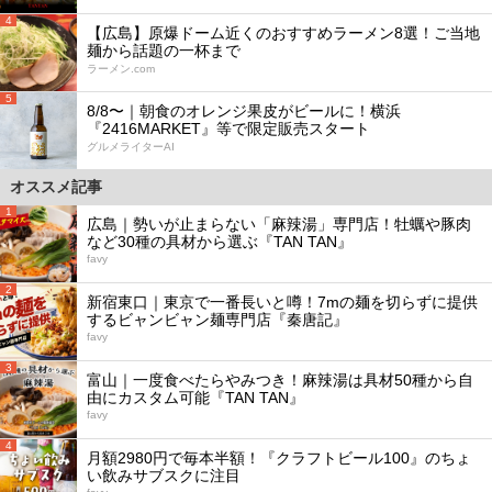
4
【広島】原爆ドーム近くのおすすめラーメン8選！ご当地
麺から話題の一杯まで
ラーメン.com
5
8/8〜｜朝食のオレンジ果皮がビールに！横浜
『2416MARKET』等で限定販売スタート
グルメライターAI
オススメ記事
1
広島｜勢いが止まらない「麻辣湯」専門店！牡蠣や豚肉
など30種の具材から選ぶ『TAN TAN』
favy
2
新宿東口｜東京で一番長いと噂！7mの麺を切らずに提供
するビャンビャン麺専門店『秦唐記』
favy
3
富山｜一度食べたらやみつき！麻辣湯は具材50種から自
由にカスタム可能『TAN TAN』
favy
4
月額2980円で毎本半額！『クラフトビール100』のちょ
い飲みサブスクに注目