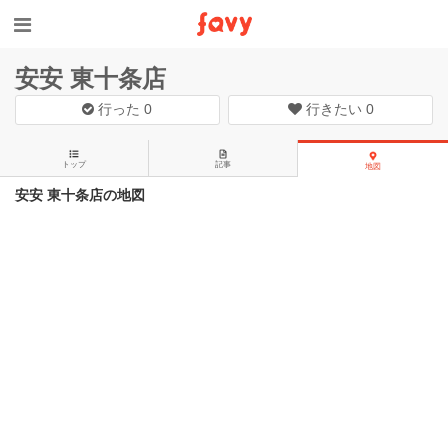
安安 東十条店
行った
0
行きたい
0
トップ
記事
地図
安安 東十条店の地図