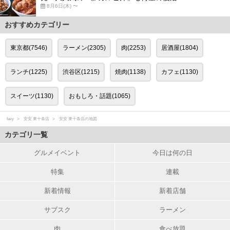
8月6日(木) 〜
おすすめカテゴリー
東京都(7546)
ラーメン(2305)
肉(2253)
居酒屋(1804)
ランチ(1225)
渋谷区(1215)
焼肉(1138)
カフェ(1130)
スイーツ(1130)
おもしろ・話題(1065)
favy
安安 東十条店
安安 東十条店の地図
カテゴリ一覧
グルメイベント
今日は何の日
特集
連載
新着情報
新着店舗
サブスク
ラーメン
肉
食べ放題