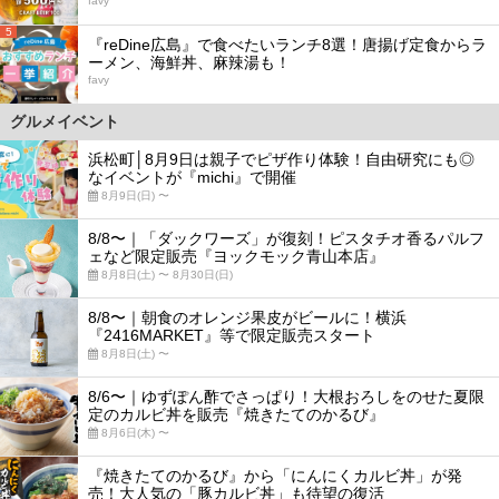
favy
5
『reDine広島』で食べたいランチ8選！唐揚げ定食からラ
ーメン、海鮮丼、麻辣湯も！
favy
グルメイベント
浜松町│8月9日は親子でピザ作り体験！自由研究にも◎
なイベントが『michi』で開催
8月9日(日) 〜
8/8〜｜「ダックワーズ」が復刻！ピスタチオ香るパルフ
ェなど限定販売『ヨックモック青山本店』
8月8日(土) 〜 8月30日(日)
8/8〜｜朝食のオレンジ果皮がビールに！横浜
『2416MARKET』等で限定販売スタート
8月8日(土) 〜
8/6〜｜ゆずぽん酢でさっぱり！大根おろしをのせた夏限
定のカルビ丼を販売『焼きたてのかるび』
8月6日(木) 〜
『焼きたてのかるび』から「にんにくカルビ丼」が発
売！大人気の「豚カルビ丼」も待望の復活