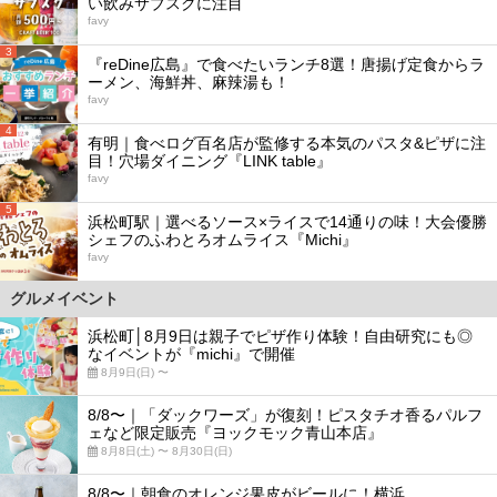
い飲みサブスクに注目
favy
3
『reDine広島』で食べたいランチ8選！唐揚げ定食からラ
ーメン、海鮮丼、麻辣湯も！
favy
4
有明｜食べログ百名店が監修する本気のパスタ&ピザに注
目！穴場ダイニング『LINK table』
favy
5
浜松町駅｜選べるソース×ライスで14通りの味！大会優勝
シェフのふわとろオムライス『Michi』
favy
グルメイベント
浜松町│8月9日は親子でピザ作り体験！自由研究にも◎
なイベントが『michi』で開催
8月9日(日) 〜
8/8〜｜「ダックワーズ」が復刻！ピスタチオ香るパルフ
ェなど限定販売『ヨックモック青山本店』
8月8日(土) 〜 8月30日(日)
8/8〜｜朝食のオレンジ果皮がビールに！横浜