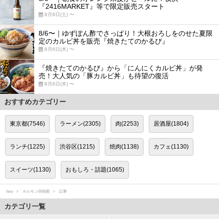
『2416MARKET』等で限定販売スタート
8月8日(土) 〜
8/6〜｜ゆずぽん酢でさっぱり！大根おろしをのせた夏限
定のカルビ丼を販売『焼きたてのかるび』
8月6日(木) 〜
『焼きたてのかるび』から「にんにくカルビ丼」が発
売！大人気の「豚カルビ丼」も待望の復活
8月6日(木) 〜
おすすめカテゴリー
東京都(7546)
ラーメン(2305)
肉(2253)
居酒屋(1804)
ランチ(1225)
渋谷区(1215)
焼肉(1138)
カフェ(1130)
スイーツ(1130)
おもしろ・話題(1065)
favy
ホルモン焼御殿
記事
カテゴリ一覧