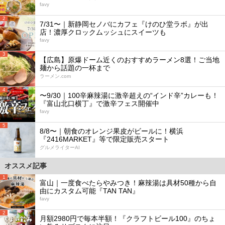
favy
2
7/31〜｜新静岡セノバにカフェ『けのひ堂ラボ』が出
店！濃厚クロックムッシュにスイーツも
favy
3
【広島】原爆ドーム近くのおすすめラーメン8選！ご当地
麺から話題の一杯まで
ラーメン.com
4
〜9/30｜100辛麻辣湯に激辛超えの“インド辛”カレーも！
『富山北口横丁』で激辛フェス開催中
favy
5
8/8〜｜朝食のオレンジ果皮がビールに！横浜
『2416MARKET』等で限定販売スタート
グルメライターAI
オススメ記事
1
富山｜一度食べたらやみつき！麻辣湯は具材50種から自
由にカスタム可能『TAN TAN』
favy
2
月額2980円で毎本半額！『クラフトビール100』のちょ