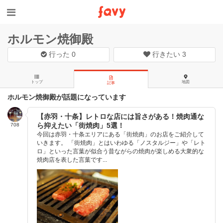
ホルモン焼御殿
行った
0
行きたい
3
トップ
地図
記事
ホルモン焼御殿が話題になっています
【赤羽・十条】レトロな店には旨さがある！焼肉通な
ら抑えたい「街焼肉」5選！
708
今回は赤羽・十条エリアにある「街焼肉」のお店をご紹介して
いきます。 「街焼肉」とはいわゆる「ノスタルジー」や「レト
ロ」といった言葉が似合う昔ながらの焼肉が楽しめる大衆的な
焼肉店を表した言葉です...