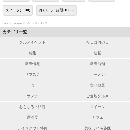
スイーツ(1130)
おもしろ・話題(1065)
favy
sora cafe 01 ～ソラカフェ01～ 栄
カテゴリ一覧
グルメイベント
今日は何の日
特集
連載
新着情報
新着店舗
サブスク
ラーメン
肉
食べ放題
ランチ
ご当地グルメ
おもしろ・話題
スイーツ
居酒屋
カフェ
テイクアウト特集
美味しい渋谷区