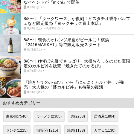
なイベントが『michi』で開催
8月9日(日) 〜
8/8〜｜「ダックワーズ」が復刻！ピスタチオ香るパルフ
ェなど限定販売『ヨックモック青山本店』
8月8日(土) 〜 8月30日(日)
8/8〜｜朝食のオレンジ果皮がビールに！横浜
『2416MARKET』等で限定販売スタート
8月8日(土) 〜
8/6〜｜ゆずぽん酢でさっぱり！大根おろしをのせた夏限
定のカルビ丼を販売『焼きたてのかるび』
8月6日(木) 〜
『焼きたてのかるび』から「にんにくカルビ丼」が発
売！大人気の「豚カルビ丼」も待望の復活
8月6日(木) 〜
おすすめカテゴリー
東京都(7546)
ラーメン(2305)
肉(2253)
居酒屋(1804)
ランチ(1225)
渋谷区(1215)
焼肉(1138)
カフェ(1130)