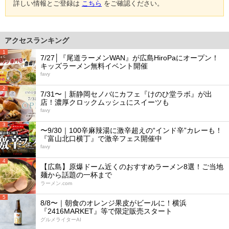
詳しい情報とご登録は
こちら
をご確認ください。
アクセスランキング
1
7/27│『尾道ラーメンWAN』が広島HiroPaにオープン！
キッズラーメン無料イベント開催
favy
2
7/31〜｜新静岡セノバにカフェ『けのひ堂ラボ』が出
店！濃厚クロックムッシュにスイーツも
favy
3
〜9/30｜100辛麻辣湯に激辛超えの“インド辛”カレーも！
『富山北口横丁』で激辛フェス開催中
favy
4
【広島】原爆ドーム近くのおすすめラーメン8選！ご当地
麺から話題の一杯まで
ラーメン.com
5
8/8〜｜朝食のオレンジ果皮がビールに！横浜
『2416MARKET』等で限定販売スタート
グルメライターAI