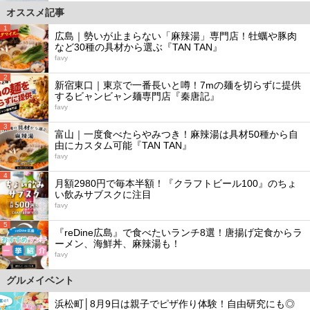
オススメ記事
1
広島｜勢いが止まらない「麻辣湯」専門店！牡蠣や豚肉
など30種の具材から選ぶ『TAN TAN』
favy
2
新宿東口｜東京で一番長いと噂！7mの麺を切らずに提供
するビャンビャン麺専門店『秦唐記』
favy
3
富山｜一度食べたらやみつき！麻辣湯は具材50種から自
由にカスタム可能『TAN TAN』
favy
4
月額2980円で毎本半額！『クラフトビール100』のちょ
い飲みサブスクに注目
favy
5
『reDine広島』で食べたいランチ8選！唐揚げ定食からラ
ーメン、海鮮丼、麻辣湯も！
favy
グルメイベント
浜松町│8月9日は親子でピザ作り体験！自由研究にも◎