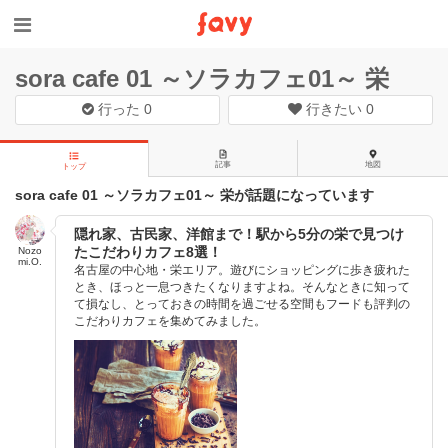
sora cafe 01 ～ソラカフェ01～ 栄
行った
0
行きたい
0
記事
地図
トップ
sora cafe 01 ～ソラカフェ01～ 栄が話題になっています
隠れ家、古民家、洋館まで！駅から5分の栄で見つけ
たこだわりカフェ8選！
Nozo
mi.O.
名古屋の中心地・栄エリア。遊びにショッピングに歩き疲れた
とき、ほっと一息つきたくなりますよね。そんなときに知って
て損なし、とっておきの時間を過ごせる空間もフードも評判の
こだわりカフェを集めてみました。