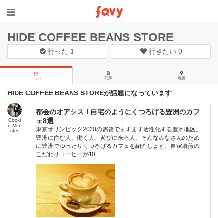
HIDE COFFEE BEANS STORE
行った
1
行きたい
0
記事
地図
トップ
HIDE COFFEE BEANS STOREが話題になっています
都会のオアシス！自宅のようにくつろげる豊洲のカフ
ェ8選
Cooki
e Mon
東京オリンピック2020の需要でますます活性化する豊洲地区。
ster.
豊洲に住む人、働く人、遊びに来る人。そんなみなさんのため
に豊洲でゆったりくつろげるカフェを紹介します。自家焙煎の
こだわりコーヒーが10...