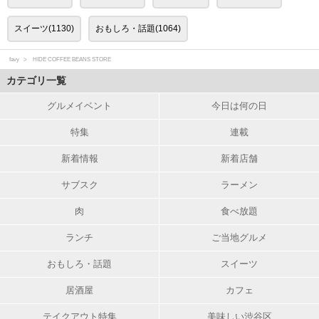
スイーツ(1130)
おもしろ・話題(1064)
favy
HIDE COFFEE BEANS STORE
カテゴリ一覧
グルメイベント
今日は何の日
特集
連載
新着情報
新着店舗
サブスク
ラーメン
肉
食べ放題
ランチ
ご当地グルメ
おもしろ・話題
スイーツ
居酒屋
カフェ
テイクアウト特集
美味しい渋谷区