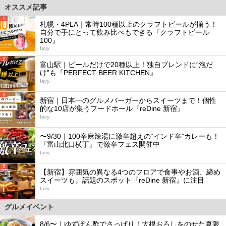
オススメ記事
1
札幌・4PLA｜常時100種以上のクラフトビールが揃う！
自分で手にとって飲み比べもできる『クラフトビール
100』
favy
2
富山駅｜ビールだけで20種以上！独自ブレンドに“泡だ
け”も『PERFECT BEER KITCHEN』
favy
3
新宿｜日本一のグルメバーガーからスイーツまで！個性
的な10店が集うフードホール『reDine 新宿』
favy
4
〜9/30｜100辛麻辣湯に激辛超えの“インド辛”カレーも！
『富山北口横丁』で激辛フェス開催中
favy
5
【新宿】雰囲気の異なる4つのフロアで食事やお酒、締め
スイーツも。話題のスポット『reDine 新宿』に注目
favy
グルメイベント
8/6〜｜ゆずぽん酢でさっぱり！大根おろしをのせた夏限