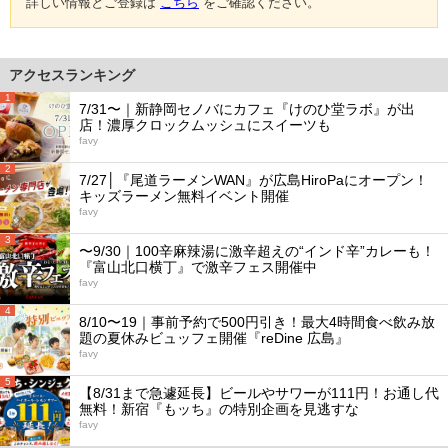
詳しい情報とご登録は
こちら
をご確認ください。
アクセスランキング
1
7/31〜｜新静岡セノバにカフェ『けのひ堂ラボ』が出
店！濃厚クロックムッシュにスイーツも
favy
2
7/27│『尾道ラーメンWAN』が広島HiroPaにオープン！
キッズラーメン無料イベント開催
favy
3
〜9/30｜100辛麻辣湯に激辛超えの“インド辛”カレーも！
『富山北口横丁』で激辛フェス開催中
favy
4
8/10〜19｜事前予約で500円引き！最大4時間食べ飲み放
題の夏休みビュッフェ開催『reDine 広島』
favy
5
【8/31まで急遽延長】ビールやサワーが111円！お通し代
無料！新宿『もッち』の特別企画を見逃すな
favy