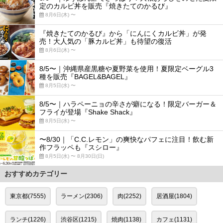
定のカルビ丼を販売『焼きたてのかるび』
8月6日(木) 〜
『焼きたてのかるび』から「にんにくカルビ丼」が発
売！大人気の「豚カルビ丼」も待望の復活
8月6日(木) 〜
8/5〜｜沖縄県産黒糖や夏野菜を使用！夏限定ベーグル3
種を販売『BAGEL&BAGEL』
8月5日(水) 〜
8/5〜｜ハラペーニョの辛さが癖になる！限定バーガー＆
フライが登場『Shake Shack』
8月5日(水) 〜
〜8/30｜「C.C.レモン」の爽快なパフェに注目！飲む新
作フラッペも『スシロー』
8月5日(水) 〜 8月30日(日)
おすすめカテゴリー
東京都(7555)
ラーメン(2306)
肉(2252)
居酒屋(1804)
ランチ(1226)
渋谷区(1215)
焼肉(1138)
カフェ(1131)