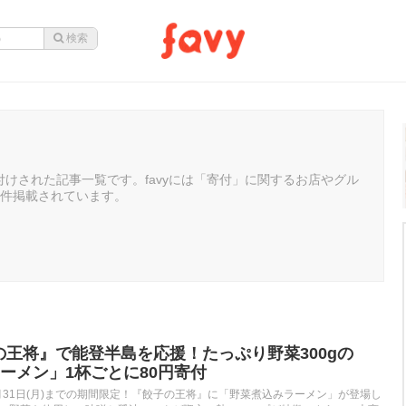
けされた記事一覧です。favyには「寄付」に関するお店やグル
0件掲載されています。
子の王将』で能登半島を応援！たっぷり野菜300gの
ーメン」1杯ごとに80円寄付
)〜3月31日(月)までの期間限定！『餃子の王将』に「野菜煮込みラーメン」が登場し