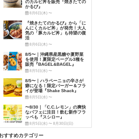
のカルビ丼を販売『焼きたての
かるび』
8月6日(木) 〜
『焼きたてのかるび』から「に
んにくカルビ丼」が発売！大人
気の「豚カルビ丼」も待望の復
活
8月6日(木) 〜
8/5〜｜沖縄県産黒糖や夏野菜
を使用！夏限定ベーグル3種を
販売『BAGEL&BAGEL』
8月5日(水) 〜
8/5〜｜ハラペーニョの辛さが
癖になる！限定バーガー＆フラ
イが登場『Shake Shack』
8月5日(水) 〜
〜8/30｜「C.C.レモン」の爽快
なパフェに注目！飲む新作フラ
ッペも『スシロー』
8月5日(水) 〜 8月30日(日)
おすすめカテゴリー