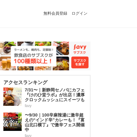
無料会員登録
ログイン
アクセスランキング
1
7/31〜｜新静岡セノバにカフェ
『けのひ堂ラボ』が出店！濃厚
クロックムッシュにスイーツも
favy
2
〜9/30｜100辛麻辣湯に激辛超
えの“インド辛”カレーも！『富
山北口横丁』で激辛フェス開催
中
favy