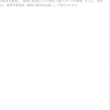
0gの野菜を使用し、味噌と醤油のコクが際立つ熱々スープが特徴。さらに、本商
0円が、能登半島地震・豪雨の被災地支援として寄付されます。