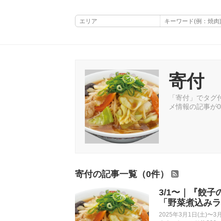
寄付
「寄付」でタグ付
メ情報の記事が
寄付の記事一覧（0件）
3/1〜｜『餃
「野菜煮込みラ
2025年3月1日(土