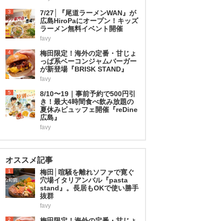
3
7/27│『尾道ラーメンWAN』が
広島HiroPaにオープン！キッズ
ラーメン無料イベント開催
favy
4
梅田限定！海外の定番・甘じょ
っぱ系ベーコンジャムバーガー
が新登場『BRISK STAND』
favy
5
8/10〜19｜事前予約で500円引
き！最大4時間食べ飲み放題の
夏休みビュッフェ開催『reDine
広島』
favy
オススメ記事
1
梅田│喧騒を離れソファで寛ぐ
穴場イタリアンバル『pasta
stand』。長居もOKで使い勝手
抜群
favy
2
梅田限定！海外の定番・甘じょ