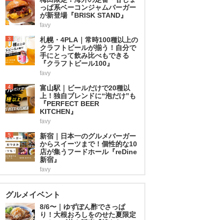
っぱ系ベーコンジャムバーガー
が新登場『BRISK STAND』
favy
3
札幌・4PLA｜常時100種以上の
クラフトビールが揃う！自分で
手にとって飲み比べもできる
『クラフトビール100』
favy
4
富山駅｜ビールだけで20種以
上！独自ブレンドに“泡だけ”も
『PERFECT BEER
KITCHEN』
favy
5
新宿｜日本一のグルメバーガー
からスイーツまで！個性的な10
店が集うフードホール『reDine
新宿』
favy
グルメイベント
8/6〜｜ゆずぽん酢でさっぱ
り！大根おろしをのせた夏限定