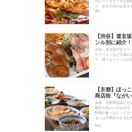
のにリーズナブルな韓
ど、おすすめのお店を集
開）
【渋谷】道玄坂
ンル別に紹介！
渋谷・道玄坂付近でテ
やラーメンなど王道の
で、様々なジャンルの
【京都】ほっこ
商店街『ながい
京都・北野商店街にお
庭的な味わいのお弁当
料理の数々はとっても
るには手間がかかるお
favy