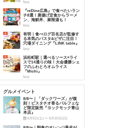
favy
3
『reDine広島』で食べたいラン
チ8選！唐揚げ定食からラーメ
ン、海鮮丼、麻辣湯も！
favy
4
有明｜食べログ百名店が監修す
る本気のパスタ&ピザに注目！
穴場ダイニング『LINK table』
favy
5
浜松町駅｜選べるソース×ライ
スで14通りの味！大会優勝シェ
フのふわとろオムライス
『Michi』
favy
グルメイベント
8/8〜｜「ダックワーズ」が復
刻！ピスタチオ香るパルフェな
ど限定販売『ヨックモック青山
本店』
8月8日(土) 〜 8月30日(日)
8/8〜｜朝食のオレンジ果皮が