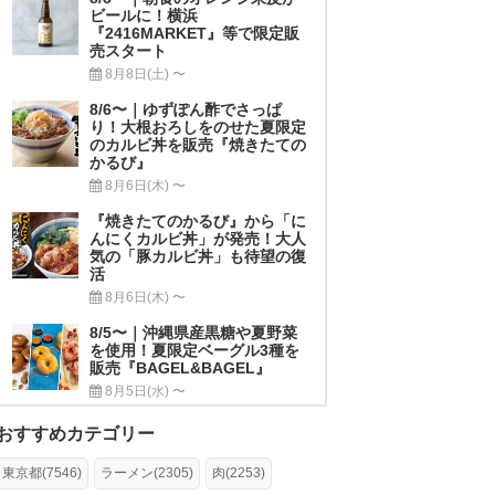
ビールに！横浜
『2416MARKET』等で限定販
売スタート
8月8日(土) 〜
8/6〜｜ゆずぽん酢でさっぱ
り！大根おろしをのせた夏限定
のカルビ丼を販売『焼きたての
かるび』
8月6日(木) 〜
『焼きたてのかるび』から「に
んにくカルビ丼」が発売！大人
気の「豚カルビ丼」も待望の復
活
8月6日(木) 〜
8/5〜｜沖縄県産黒糖や夏野菜
を使用！夏限定ベーグル3種を
販売『BAGEL&BAGEL』
8月5日(水) 〜
おすすめカテゴリー
東京都(7546)
ラーメン(2305)
肉(2253)