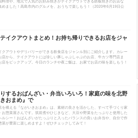
国料理や、地元で人気のお好み焼きがテイクアウトできる鉄板焼きのお店な
めました！高島市内のグルメを、おうちで楽しもう！（2020年6月19日公
テイクアウトまとめ！お持ち帰りできるお店をジャ
イクアウトやデリバリーができる飲食店をジャンル別にご紹介します。カレー
お店から、テイクアウトには珍しい豚しゃぶしゃぶのお店、牛カツ専門店ま
お店をピックアップ。今日のランチや夜ご飯は、お家でお店の味を楽しもう！
りするおばんざい・弁当いろいろ！家庭の味を北野
きおまめ』で
店を構える『ながいきおまめ』は、素材の良さを活かした、すべて手づくり家
・お惣菜屋さんです。筑前煮やひじきなど、大豆や野菜をたっぷりと使用した
ヘルシー！おばんざいがたっぷりと入ったバランスの良いお弁当や、自分で作
惣菜が豊富に楽しめますよ！ぜひチェックしてみて！