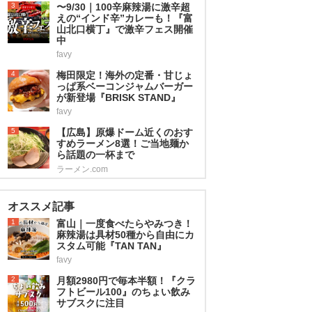
3
〜9/30｜100辛麻辣湯に激辛超
えの“インド辛”カレーも！『富
山北口横丁』で激辛フェス開催
中
favy
4
梅田限定！海外の定番・甘じょ
っぱ系ベーコンジャムバーガー
が新登場『BRISK STAND』
favy
5
【広島】原爆ドーム近くのおす
すめラーメン8選！ご当地麺か
ら話題の一杯まで
ラーメン.com
オススメ記事
1
富山｜一度食べたらやみつき！
麻辣湯は具材50種から自由にカ
スタム可能『TAN TAN』
favy
2
月額2980円で毎本半額！『クラ
フトビール100』のちょい飲み
サブスクに注目