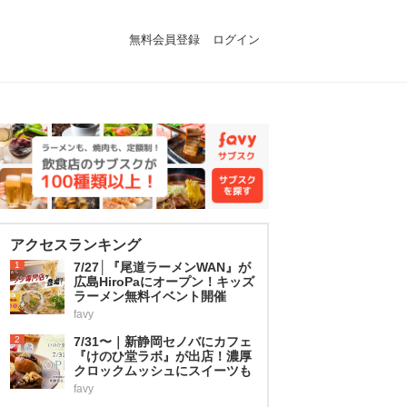
無料会員登録
ログイン
アクセスランキング
1
7/27│『尾道ラーメンWAN』が
広島HiroPaにオープン！キッズ
ラーメン無料イベント開催
favy
2
7/31〜｜新静岡セノバにカフェ
『けのひ堂ラボ』が出店！濃厚
クロックムッシュにスイーツも
favy