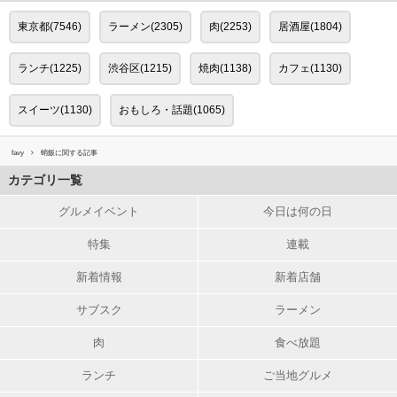
東京都(7546)
ラーメン(2305)
肉(2253)
居酒屋(1804)
ランチ(1225)
渋谷区(1215)
焼肉(1138)
カフェ(1130)
スイーツ(1130)
おもしろ・話題(1065)
favy
蛸飯に関する記事
カテゴリ一覧
グルメイベント
今日は何の日
特集
連載
新着情報
新着店舗
サブスク
ラーメン
肉
食べ放題
ランチ
ご当地グルメ