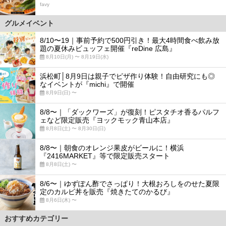
favy
グルメイベント
8/10〜19｜事前予約で500円引き！最大4時間食べ飲み放
題の夏休みビュッフェ開催『reDine 広島』
8月10日(月) 〜 8月19日(水)
浜松町│8月9日は親子でピザ作り体験！自由研究にも◎
なイベントが『michi』で開催
8月9日(日) 〜
8/8〜｜「ダックワーズ」が復刻！ピスタチオ香るパルフ
ェなど限定販売『ヨックモック青山本店』
8月8日(土) 〜 8月30日(日)
8/8〜｜朝食のオレンジ果皮がビールに！横浜
『2416MARKET』等で限定販売スタート
8月8日(土) 〜
8/6〜｜ゆずぽん酢でさっぱり！大根おろしをのせた夏限
定のカルビ丼を販売『焼きたてのかるび』
8月6日(木) 〜
おすすめカテゴリー