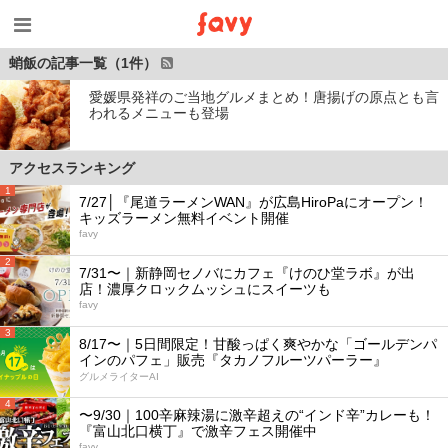
蛸飯の記事一覧（1件）
愛媛県発祥のご当地グルメまとめ！唐揚げの原点とも言
われるメニューも登場
アクセスランキング
1
7/27│『尾道ラーメンWAN』が広島HiroPaにオープン！
キッズラーメン無料イベント開催
favy
2
7/31〜｜新静岡セノバにカフェ『けのひ堂ラボ』が出
店！濃厚クロックムッシュにスイーツも
favy
3
8/17〜｜5日間限定！甘酸っぱく爽やかな「ゴールデンパ
インのパフェ」販売『タカノフルーツパーラー』
グルメライターAI
4
〜9/30｜100辛麻辣湯に激辛超えの“インド辛”カレーも！
『富山北口横丁』で激辛フェス開催中
favy