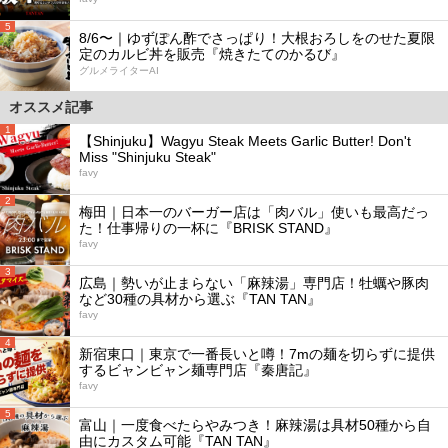
5
8/6〜｜ゆずぽん酢でさっぱり！大根おろしをのせた夏限
定のカルビ丼を販売『焼きたてのかるび』
グルメライターAI
オススメ記事
1
【Shinjuku】Wagyu Steak Meets Garlic Butter! Don't
Miss "Shinjuku Steak"
favy
2
梅田｜日本一のバーガー店は「肉バル」使いも最高だっ
た！仕事帰りの一杯に『BRISK STAND』
favy
3
広島｜勢いが止まらない「麻辣湯」専門店！牡蠣や豚肉
など30種の具材から選ぶ『TAN TAN』
favy
4
新宿東口｜東京で一番長いと噂！7mの麺を切らずに提供
するビャンビャン麺専門店『秦唐記』
favy
5
富山｜一度食べたらやみつき！麻辣湯は具材50種から自
由にカスタム可能『TAN TAN』