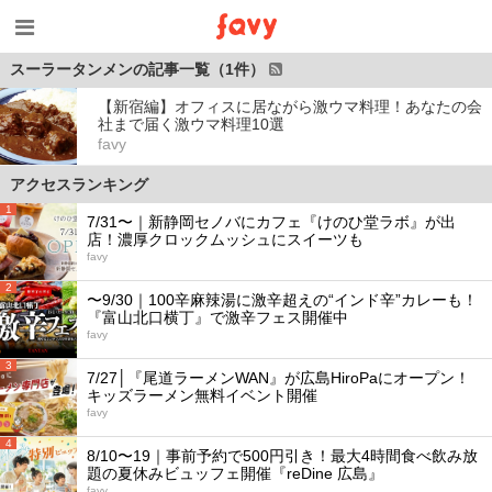
スーラータンメンの記事一覧（1件）
【新宿編】オフィスに居ながら激ウマ料理！あなたの会
社まで届く激ウマ料理10選
favy
アクセスランキング
1
7/31〜｜新静岡セノバにカフェ『けのひ堂ラボ』が出
店！濃厚クロックムッシュにスイーツも
favy
2
〜9/30｜100辛麻辣湯に激辛超えの“インド辛”カレーも！
『富山北口横丁』で激辛フェス開催中
favy
3
7/27│『尾道ラーメンWAN』が広島HiroPaにオープン！
キッズラーメン無料イベント開催
favy
4
8/10〜19｜事前予約で500円引き！最大4時間食べ飲み放
題の夏休みビュッフェ開催『reDine 広島』
favy