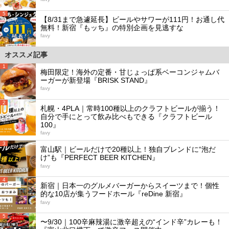
5
【8/31まで急遽延長】ビールやサワーが111円！お通し代
無料！新宿『もッち』の特別企画を見逃すな
favy
オススメ記事
1
梅田限定！海外の定番・甘じょっぱ系ベーコンジャムバ
ーガーが新登場『BRISK STAND』
favy
2
札幌・4PLA｜常時100種以上のクラフトビールが揃う！
自分で手にとって飲み比べもできる『クラフトビール
100』
favy
3
富山駅｜ビールだけで20種以上！独自ブレンドに“泡だ
け”も『PERFECT BEER KITCHEN』
favy
4
新宿｜日本一のグルメバーガーからスイーツまで！個性
的な10店が集うフードホール『reDine 新宿』
favy
5
〜9/30｜100辛麻辣湯に激辛超えの“インド辛”カレーも！