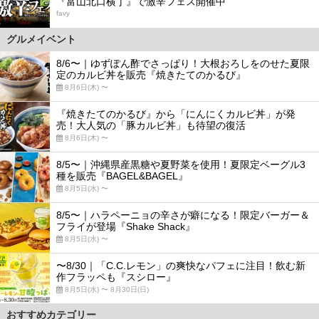
『富山北口横丁』で激辛フェス開催中
favy
グルメイベント
8/6〜｜ゆずぽん酢でさっぱり！大根おろしをのせた夏限
定のカルビ丼を販売『焼きたてのかるび』
8月6日(木) 〜
『焼きたてのかるび』から「にんにくカルビ丼」が発
売！大人気の「豚カルビ丼」も待望の復活
8月6日(木) 〜
8/5〜｜沖縄県産黒糖や夏野菜を使用！夏限定ベーグル3
種を販売『BAGEL&BAGEL』
8月5日(水) 〜
8/5〜｜ハラペーニョの辛さが癖になる！限定バーガー＆
フライが登場『Shake Shack』
8月5日(水) 〜
〜8/30｜「C.C.レモン」の爽快なパフェに注目！飲む新
作フラッペも『スシロー』
8月5日(水) 〜 8月30日(日)
おすすめカテゴリー