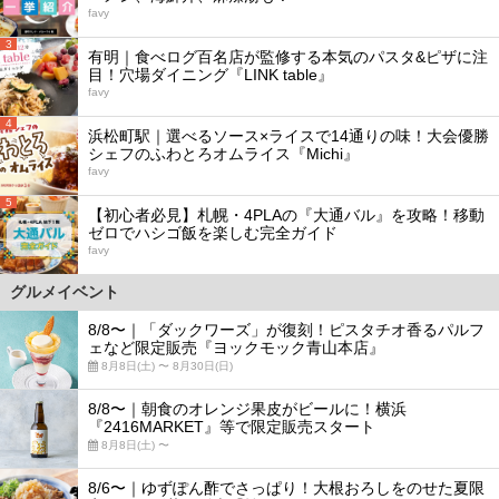
favy
3
有明｜食べログ百名店が監修する本気のパスタ&ピザに注
目！穴場ダイニング『LINK table』
favy
4
浜松町駅｜選べるソース×ライスで14通りの味！大会優勝
シェフのふわとろオムライス『Michi』
favy
5
【初心者必見】札幌・4PLAの『大通バル』を攻略！移動
ゼロでハシゴ飯を楽しむ完全ガイド
favy
グルメイベント
8/8〜｜「ダックワーズ」が復刻！ピスタチオ香るパルフ
ェなど限定販売『ヨックモック青山本店』
8月8日(土) 〜 8月30日(日)
8/8〜｜朝食のオレンジ果皮がビールに！横浜
『2416MARKET』等で限定販売スタート
8月8日(土) 〜
8/6〜｜ゆずぽん酢でさっぱり！大根おろしをのせた夏限