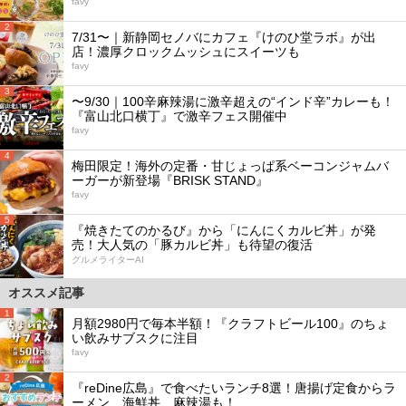
favy
2
7/31〜｜新静岡セノバにカフェ『けのひ堂ラボ』が出
店！濃厚クロックムッシュにスイーツも
favy
3
〜9/30｜100辛麻辣湯に激辛超えの“インド辛”カレーも！
『富山北口横丁』で激辛フェス開催中
favy
4
梅田限定！海外の定番・甘じょっぱ系ベーコンジャムバ
ーガーが新登場『BRISK STAND』
favy
5
『焼きたてのかるび』から「にんにくカルビ丼」が発
売！大人気の「豚カルビ丼」も待望の復活
グルメライターAI
オススメ記事
1
月額2980円で毎本半額！『クラフトビール100』のちょ
い飲みサブスクに注目
favy
2
『reDine広島』で食べたいランチ8選！唐揚げ定食からラ
ーメン、海鮮丼、麻辣湯も！