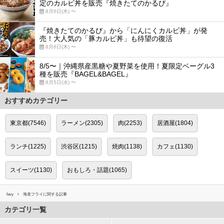
定のカルビ丼を販売『焼きたてのかるび』
8月6日(木) 〜
『焼きたてのかるび』から「にんにくカルビ丼」が発
売！大人気の「豚カルビ丼」も待望の復活
8月6日(木) 〜
8/5〜｜沖縄県産黒糖や夏野菜を使用！夏限定ベーグル3
種を販売『BAGEL&BAGEL』
8月5日(水) 〜
おすすめカテゴリー
東京都(7546)
ラーメン(2305)
肉(2253)
居酒屋(1804)
ランチ(1225)
渋谷区(1215)
焼肉(1138)
カフェ(1130)
スイーツ(1130)
おもしろ・話題(1065)
favy
海老フライに関する記事
カテゴリ一覧