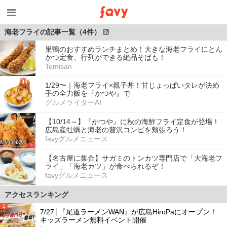
海老フライの記事一覧（4件）
巣鴨のおすすめランチまとめ！大きな海老フライにとん
かつ定食、行列ができる絶品そばも！
Temisan
1/29〜｜海老フライ×親子丼！甘じょっぱいタレが決め
手の全力飯を『かつや』で
グルメライターAI
【10/14～】『かつや』に秋の海鮮フライ定食が登場！
広島産牡蠣と海老の贅沢コンビを頬張ろう！
favyグルメニュース
【名古屋に集合】サガミのトンカツ専門店で「大海老フ
ライ」「海老カツ」が食べられるぞ！
favyグルメニュース
アクセスランキング
1
7/27│『尾道ラーメンWAN』が広島HiroPaにオープン！
キッズラーメン無料イベント開催