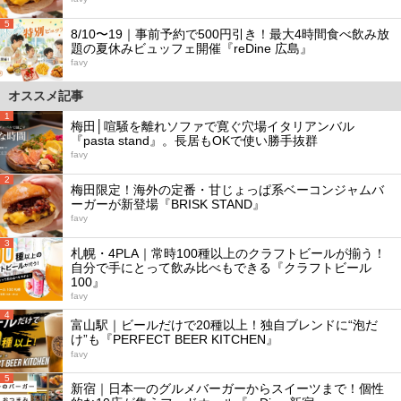
5
8/10〜19｜事前予約で500円引き！最大4時間食べ飲み放
題の夏休みビュッフェ開催『reDine 広島』
favy
オススメ記事
1
梅田│喧騒を離れソファで寛ぐ穴場イタリアンバル
『pasta stand』。長居もOKで使い勝手抜群
favy
2
梅田限定！海外の定番・甘じょっぱ系ベーコンジャムバ
ーガーが新登場『BRISK STAND』
favy
3
札幌・4PLA｜常時100種以上のクラフトビールが揃う！
自分で手にとって飲み比べもできる『クラフトビール
100』
favy
4
富山駅｜ビールだけで20種以上！独自ブレンドに“泡だ
け”も『PERFECT BEER KITCHEN』
favy
5
新宿｜日本一のグルメバーガーからスイーツまで！個性