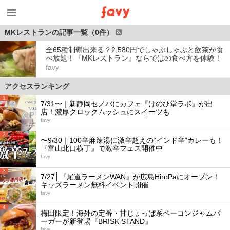
MKレストランの記事一覧（0件）
全65種制覇出来る？2,580円でしゃぶしゃぶと飲茶が食
べ放題！『MKレストラン』ならではの食べ方を体験！
favy
アクセスランキング
1
7/31〜｜新静岡セノバにカフェ『けのひ堂ラボ』が出
店！濃厚クロックムッシュにスイーツも
favy
2
〜9/30｜100辛麻辣湯に激辛超えの“インド辛”カレーも！
『富山北口横丁』で激辛フェス開催中
favy
3
7/27│『尾道ラーメンWAN』が広島HiroPaにオープン！
キッズラーメン無料イベント開催
favy
4
梅田限定！海外の定番・甘じょっぱ系ベーコンジャムバ
ーガーが新登場『BRISK STAND』
favy