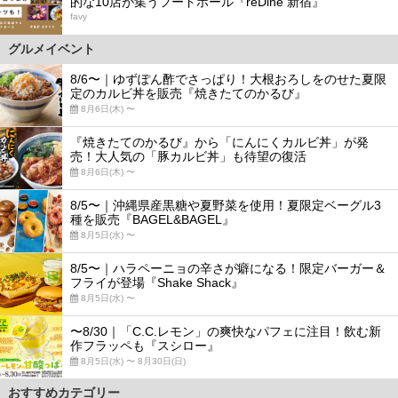
的な10店が集うフードホール『reDine 新宿』
favy
グルメイベント
8/6〜｜ゆずぽん酢でさっぱり！大根おろしをのせた夏限
定のカルビ丼を販売『焼きたてのかるび』
8月6日(木) 〜
『焼きたてのかるび』から「にんにくカルビ丼」が発
売！大人気の「豚カルビ丼」も待望の復活
8月6日(木) 〜
8/5〜｜沖縄県産黒糖や夏野菜を使用！夏限定ベーグル3
種を販売『BAGEL&BAGEL』
8月5日(水) 〜
8/5〜｜ハラペーニョの辛さが癖になる！限定バーガー＆
フライが登場『Shake Shack』
8月5日(水) 〜
〜8/30｜「C.C.レモン」の爽快なパフェに注目！飲む新
作フラッペも『スシロー』
8月5日(水) 〜 8月30日(日)
おすすめカテゴリー