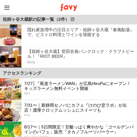
祖師ヶ谷大蔵駅の記事一覧（2件）
隠れ家急増中の注目エリア・祖師ヶ谷大蔵『春風駘蕩』
で、ビストロ料理とワインを堪能する
【祖師ヶ谷大蔵】世田谷発パンクロック・クラフトビー
ル！『RIOT BEER』
favy
アクセスランキング
1
7/27│『尾道ラーメンWAN』が広島HiroPaにオープン！
キッズラーメン無料イベント開催
favy
2
7/31〜｜新静岡セノバにカフェ『けのひ堂ラボ』が出
店！濃厚クロックムッシュにスイーツも
favy
3
8/17〜｜5日間限定！甘酸っぱく爽やかな「ゴールデンパ
インのパフェ」販売『タカノフルーツパーラー』
グルメライターAI