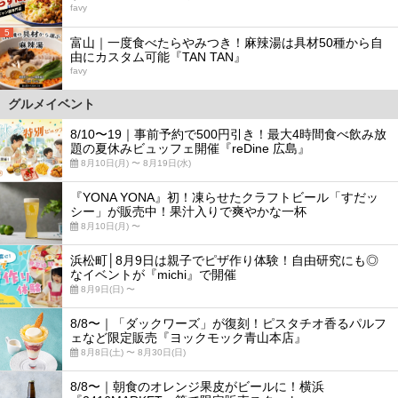
favy
5
富山｜一度食べたらやみつき！麻辣湯は具材50種から自
由にカスタム可能『TAN TAN』
favy
グルメイベント
8/10〜19｜事前予約で500円引き！最大4時間食べ飲み放
題の夏休みビュッフェ開催『reDine 広島』
8月10日(月) 〜 8月19日(水)
『YONA YONA』初！凍らせたクラフトビール「すだッ
シー」が販売中！果汁入りで爽やかな一杯
8月10日(月) 〜
浜松町│8月9日は親子でピザ作り体験！自由研究にも◎
なイベントが『michi』で開催
8月9日(日) 〜
8/8〜｜「ダックワーズ」が復刻！ピスタチオ香るパルフ
ェなど限定販売『ヨックモック青山本店』
8月8日(土) 〜 8月30日(日)
8/8〜｜朝食のオレンジ果皮がビールに！横浜