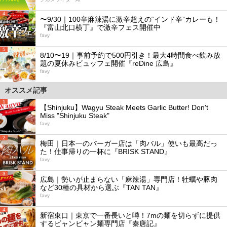
4
〜9/30｜100辛麻辣湯に激辛超えの“インド辛”カレーも！
『富山北口横丁』で激辛フェス開催中
favy
5
8/10〜19｜事前予約で500円引き！最大4時間食べ飲み放
題の夏休みビュッフェ開催『reDine 広島』
favy
オススメ記事
1
【Shinjuku】Wagyu Steak Meets Garlic Butter! Don't
Miss "Shinjuku Steak"
favy
2
梅田｜日本一のバーガー店は「肉バル」使いも最高だっ
た！仕事帰りの一杯に『BRISK STAND』
favy
3
広島｜勢いが止まらない「麻辣湯」専門店！牡蠣や豚肉
など30種の具材から選ぶ『TAN TAN』
favy
4
新宿東口｜東京で一番長いと噂！7mの麺を切らずに提供
するビャンビャン麺専門店『秦唐記』