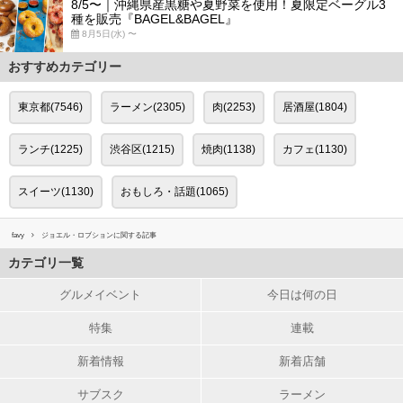
8/5〜｜沖縄県産黒糖や夏野菜を使用！夏限定ベーグル3
種を販売『BAGEL&BAGEL』
8月5日(水) 〜
おすすめカテゴリー
東京都(7546)
ラーメン(2305)
肉(2253)
居酒屋(1804)
ランチ(1225)
渋谷区(1215)
焼肉(1138)
カフェ(1130)
スイーツ(1130)
おもしろ・話題(1065)
favy
ジョエル・ロブションに関する記事
カテゴリ一覧
グルメイベント
今日は何の日
特集
連載
新着情報
新着店舗
サブスク
ラーメン