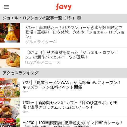
ジョエル・ロブションの記事一覧（1件）
7/1〜｜南国感たっぷりのマンゴーかき氷が数量限定で
登場！至極の一口を体験。六本木『ジョエル・ロブショ
ン』
グルメライターAI
【9/4より】秋の食材を使った『ジョエル・ロブショ
ン』の新作パンとスイーツが登場！
favyグルメニュース
アクセスランキング
1
7/27│『尾道ラーメンWAN』が広島HiroPaにオープン！
キッズラーメン無料イベント開催
favy
2
7/31〜｜新静岡セノバにカフェ『けのひ堂ラボ』が出
店！濃厚クロックムッシュにスイーツも
favy
3
〜9/30｜100辛麻辣湯に激辛超えの“インド辛”カレーも！