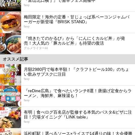
『富山北口横丁』で激辛フェス開催中
favy
4
梅田限定！海外の定番・甘じょっぱ系ベーコンジャムバ
ーガーが新登場『BRISK STAND』
favy
5
『焼きたてのかるび』から「にんにくカルビ丼」が発
売！大人気の「豚カルビ丼」も待望の復活
グルメライターAI
オススメ記事
1
月額2980円で毎本半額！『クラフトビール100』のちょ
い飲みサブスクに注目
favy
2
『reDine広島』で食べたいランチ8選！唐揚げ定食からラ
ーメン、海鮮丼、麻辣湯も！
favy
3
有明｜食べログ百名店が監修する本気のパスタ&ピザに注
目！穴場ダイニング『LINK table』
favy
4
浜松町駅｜選べるソース×ライスで14通りの味！大会優勝