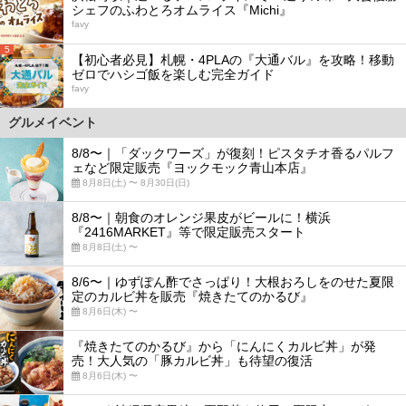
シェフのふわとろオムライス『Michi』
favy
5
【初心者必見】札幌・4PLAの『大通バル』を攻略！移動
ゼロでハシゴ飯を楽しむ完全ガイド
favy
グルメイベント
8/8〜｜「ダックワーズ」が復刻！ピスタチオ香るパルフ
ェなど限定販売『ヨックモック青山本店』
8月8日(土) 〜 8月30日(日)
8/8〜｜朝食のオレンジ果皮がビールに！横浜
『2416MARKET』等で限定販売スタート
8月8日(土) 〜
8/6〜｜ゆずぽん酢でさっぱり！大根おろしをのせた夏限
定のカルビ丼を販売『焼きたてのかるび』
8月6日(木) 〜
『焼きたてのかるび』から「にんにくカルビ丼」が発
売！大人気の「豚カルビ丼」も待望の復活
8月6日(木) 〜