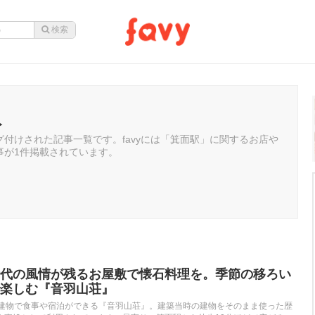
駅
付けされた記事一覧です。favyには「箕面駅」に関するお店や
事が1件掲載されています。
代の風情が残るお屋敷で懐石料理を。季節の移ろい
楽しむ『音羽山荘』
た建物で食事や宿泊ができる『音羽山荘』。建築当時の建物をそのまま使った歴