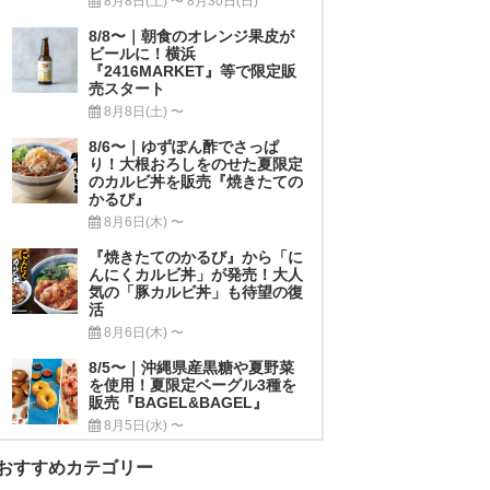
8月8日(土) 〜 8月30日(日)
8/8〜｜朝食のオレンジ果皮が
ビールに！横浜
『2416MARKET』等で限定販
売スタート
8月8日(土) 〜
8/6〜｜ゆずぽん酢でさっぱ
り！大根おろしをのせた夏限定
のカルビ丼を販売『焼きたての
かるび』
8月6日(木) 〜
『焼きたてのかるび』から「に
んにくカルビ丼」が発売！大人
気の「豚カルビ丼」も待望の復
活
8月6日(木) 〜
8/5〜｜沖縄県産黒糖や夏野菜
を使用！夏限定ベーグル3種を
販売『BAGEL&BAGEL』
8月5日(水) 〜
おすすめカテゴリー