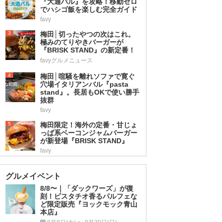
『大通バル』を攻略！移動ゼロ
でハシゴ飯を楽しむ完全ガイド
favy
3
梅田│切ったやつの次はこれ。
極みのてりやきバーガーが
『BRISK STAND』の新定番！
favyグルメニュース
4
梅田│喧騒を離れソファで寛ぐ
穴場イタリアンバル『pasta
stand』。長居もOKで使い勝手
抜群
favy
5
梅田限定！海外の定番・甘じょ
っぱ系ベーコンジャムバーガー
が新登場『BRISK STAND』
favy
グルメイベント
8/8〜｜「ダックワーズ」が復
刻！ピスタチオ香るパルフェな
ど限定販売『ヨックモック青山
本店』