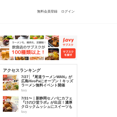
無料会員登録
ログイン
アクセスランキング
1
7/27│『尾道ラーメンWAN』が
広島HiroPaにオープン！キッズ
ラーメン無料イベント開催
favy
2
7/31〜｜新静岡セノバにカフェ
『けのひ堂ラボ』が出店！濃厚
クロックムッシュにスイーツも
favy