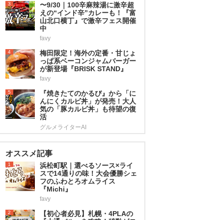
3
〜9/30｜100辛麻辣湯に激辛超
えの“インド辛”カレーも！『富
山北口横丁』で激辛フェス開催
中
favy
4
梅田限定！海外の定番・甘じょ
っぱ系ベーコンジャムバーガー
が新登場『BRISK STAND』
favy
5
『焼きたてのかるび』から「に
んにくカルビ丼」が発売！大人
気の「豚カルビ丼」も待望の復
活
グルメライターAI
オススメ記事
1
浜松町駅｜選べるソース×ライ
スで14通りの味！大会優勝シェ
フのふわとろオムライス
『Michi』
favy
2
【初心者必見】札幌・4PLAの