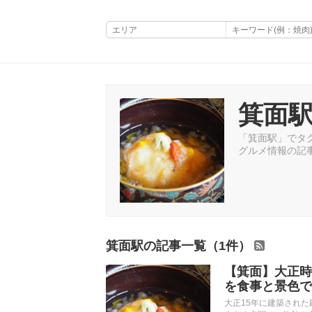
箕面
「箕面駅」でタグ
グルメ情報の記
箕面駅の記事一覧（1件）
【箕面】大正時
を食事と景色で
大正15年に建築され