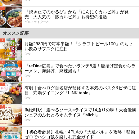
5
『焼きたてのかるび』から「にんにくカルビ丼」が発
売！大人気の「豚カルビ丼」も待望の復活
グルメライターAI
オススメ記事
1
月額2980円で毎本半額！『クラフトビール100』のちょ
い飲みサブスクに注目
favy
2
『reDine広島』で食べたいランチ8選！唐揚げ定食からラ
ーメン、海鮮丼、麻辣湯も！
favy
3
有明｜食べログ百名店が監修する本気のパスタ&ピザに注
目！穴場ダイニング『LINK table』
favy
4
浜松町駅｜選べるソース×ライスで14通りの味！大会優勝
シェフのふわとろオムライス『Michi』
favy
5
【初心者必見】札幌・4PLAの『大通バル』を攻略！移動
ゼロでハシゴ飯を楽しむ完全ガイド