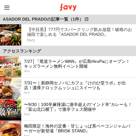
ASADOR DEL PRADOの記事一覧（1件）
【中目黒】777円でスパークリング飲み放題！破格のお
値段で楽しめる『ASADOR DEL PRADO』
favy
アクセスランキング
1
7/27│『尾道ラーメンWAN』が広島HiroPaにオープン！
キッズラーメン無料イベント開催
favy
2
7/31〜｜新静岡セノバにカフェ『けのひ堂ラボ』が出
店！濃厚クロックムッシュにスイーツも
favy
3
〜9/30｜100辛麻辣湯に激辛超えの“インド辛”カレーも！
『富山北口横丁』で激辛フェス開催中
favy
4
梅田限定！海外の定番・甘じょっぱ系ベーコンジャムバ
ーガーが新登場『BRISK STAND』
favy