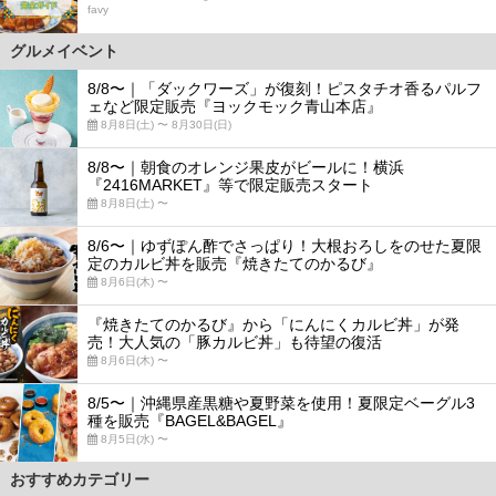
favy
グルメイベント
8/8〜｜「ダックワーズ」が復刻！ピスタチオ香るパルフ
ェなど限定販売『ヨックモック青山本店』
8月8日(土) 〜 8月30日(日)
8/8〜｜朝食のオレンジ果皮がビールに！横浜
『2416MARKET』等で限定販売スタート
8月8日(土) 〜
8/6〜｜ゆずぽん酢でさっぱり！大根おろしをのせた夏限
定のカルビ丼を販売『焼きたてのかるび』
8月6日(木) 〜
『焼きたてのかるび』から「にんにくカルビ丼」が発
売！大人気の「豚カルビ丼」も待望の復活
8月6日(木) 〜
8/5〜｜沖縄県産黒糖や夏野菜を使用！夏限定ベーグル3
種を販売『BAGEL&BAGEL』
8月5日(水) 〜
おすすめカテゴリー