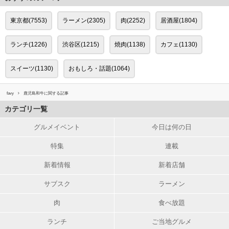
東京都(7553)
ラーメン(2305)
肉(2252)
居酒屋(1804)
ランチ(1226)
渋谷区(1215)
焼肉(1138)
カフェ(1130)
スイーツ(1130)
おもしろ・話題(1064)
favy
鹿児島和牛に関する記事
カテゴリ一覧
グルメイベント
今日は何の日
特集
連載
新着情報
新着店舗
サブスク
ラーメン
肉
食べ放題
ランチ
ご当地グルメ