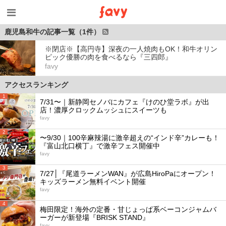
鹿児島和牛の記事一覧（1件）
※閉店※【高円寺】深夜の一人焼肉もOK！和牛オリン
ピック優勝の肉を食べるなら『三四郎』
favy
アクセスランキング
1
7/31〜｜新静岡セノバにカフェ『けのひ堂ラボ』が出
店！濃厚クロックムッシュにスイーツも
favy
2
〜9/30｜100辛麻辣湯に激辛超えの“インド辛”カレーも！
『富山北口横丁』で激辛フェス開催中
favy
3
7/27│『尾道ラーメンWAN』が広島HiroPaにオープン！
キッズラーメン無料イベント開催
favy
4
梅田限定！海外の定番・甘じょっぱ系ベーコンジャムバ
ーガーが新登場『BRISK STAND』
favy