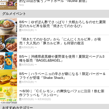
的な10店が集うフードホール『reDine 新宿』
favy
グルメイベント
8/6〜｜ゆずぽん酢でさっぱり！大根おろしをのせた夏限
定のカルビ丼を販売『焼きたてのかるび』
8月6日(木) 〜
『焼きたてのかるび』から「にんにくカルビ丼」が発
売！大人気の「豚カルビ丼」も待望の復活
8月6日(木) 〜
8/5〜｜沖縄県産黒糖や夏野菜を使用！夏限定ベーグル3
種を販売『BAGEL&BAGEL』
8月5日(水) 〜
8/5〜｜ハラペーニョの辛さが癖になる！限定バーガー＆
フライが登場『Shake Shack』
8月5日(水) 〜
〜8/30｜「C.C.レモン」の爽快なパフェに注目！飲む新
作フラッペも『スシロー』
8月5日(水) 〜 8月30日(日)
おすすめカテゴリー