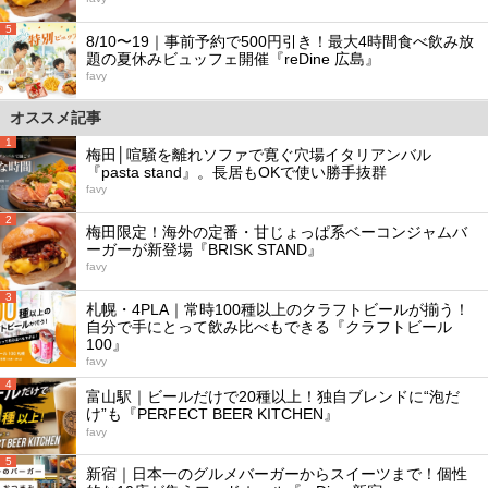
5
8/10〜19｜事前予約で500円引き！最大4時間食べ飲み放
題の夏休みビュッフェ開催『reDine 広島』
favy
オススメ記事
1
梅田│喧騒を離れソファで寛ぐ穴場イタリアンバル
『pasta stand』。長居もOKで使い勝手抜群
favy
2
梅田限定！海外の定番・甘じょっぱ系ベーコンジャムバ
ーガーが新登場『BRISK STAND』
favy
3
札幌・4PLA｜常時100種以上のクラフトビールが揃う！
自分で手にとって飲み比べもできる『クラフトビール
100』
favy
4
富山駅｜ビールだけで20種以上！独自ブレンドに“泡だ
け”も『PERFECT BEER KITCHEN』
favy
5
新宿｜日本一のグルメバーガーからスイーツまで！個性