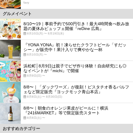
favy
グルメイベント
8/10〜19｜事前予約で500円引き！最大4時間食べ飲み放
題の夏休みビュッフェ開催『reDine 広島』
8月10日(月) 〜 8月19日(水)
『YONA YONA』初！凍らせたクラフトビール「すだッ
シー」が販売中！果汁入りで爽やかな一杯
8月10日(月) 〜
浜松町│8月9日は親子でピザ作り体験！自由研究にも◎
なイベントが『michi』で開催
8月9日(日) 〜
8/8〜｜「ダックワーズ」が復刻！ピスタチオ香るパルフ
ェなど限定販売『ヨックモック青山本店』
8月8日(土) 〜 8月30日(日)
8/8〜｜朝食のオレンジ果皮がビールに！横浜
『2416MARKET』等で限定販売スタート
8月8日(土) 〜
おすすめカテゴリー