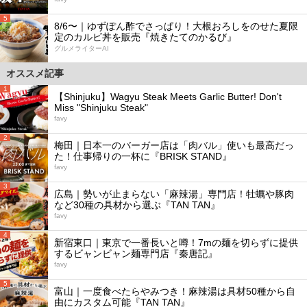
5
8/6〜｜ゆずぽん酢でさっぱり！大根おろしをのせた夏限
定のカルビ丼を販売『焼きたてのかるび』
グルメライターAI
オススメ記事
1
【Shinjuku】Wagyu Steak Meets Garlic Butter! Don't
Miss "Shinjuku Steak"
favy
2
梅田｜日本一のバーガー店は「肉バル」使いも最高だっ
た！仕事帰りの一杯に『BRISK STAND』
favy
3
広島｜勢いが止まらない「麻辣湯」専門店！牡蠣や豚肉
など30種の具材から選ぶ『TAN TAN』
favy
4
新宿東口｜東京で一番長いと噂！7mの麺を切らずに提供
するビャンビャン麺専門店『秦唐記』
favy
5
富山｜一度食べたらやみつき！麻辣湯は具材50種から自
由にカスタム可能『TAN TAN』