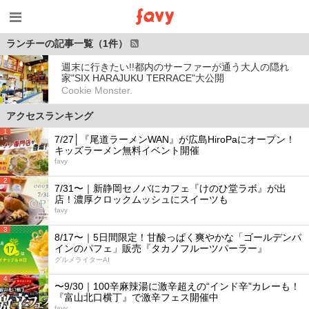
ランチーの記事一覧（1件）
週末に行きたい!!都内のサーファーが通う大人の隠れ
家"SIX HARAJUKU TERRACE"大公開
Cookie Monster.
アクセスランキング
1
7/27│『尾道ラーメンWAN』が広島HiroPaにオープン！
キッズラーメン無料イベント開催
favy
2
7/31〜｜新静岡セノバにカフェ『けのひ堂ラボ』が出
店！濃厚クロックムッシュにスイーツも
favy
3
8/17〜｜5日間限定！甘酸っぱく爽やかな「ゴールデンパ
インのパフェ」販売『タカノフルーツパーラー』
グルメライターAI
4
〜9/30｜100辛麻辣湯に激辛超えの“インド辛”カレーも！
『富山北口横丁』で激辛フェス開催中
favy