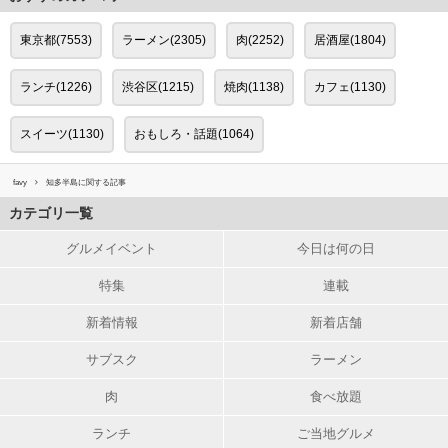
東京都(7553)
ラーメン(2305)
肉(2252)
居酒屋(1804)
ランチ(1226)
渋谷区(1215)
焼肉(1138)
カフェ(1130)
スイーツ(1130)
おもしろ・話題(1064)
favy
知多半島に関する記事
カテゴリ一覧
グルメイベント
今日は何の日
特集
連載
新着情報
新着店舗
サブスク
ラーメン
肉
食べ放題
ランチ
ご当地グルメ