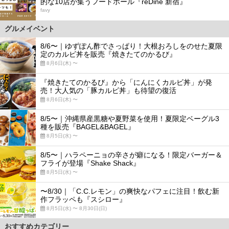
的な10店が集うフードホール『reDine 新宿』
favy
グルメイベント
8/6〜｜ゆずぽん酢でさっぱり！大根おろしをのせた夏限
定のカルビ丼を販売『焼きたてのかるび』
8月6日(木) 〜
『焼きたてのかるび』から「にんにくカルビ丼」が発
売！大人気の「豚カルビ丼」も待望の復活
8月6日(木) 〜
8/5〜｜沖縄県産黒糖や夏野菜を使用！夏限定ベーグル3
種を販売『BAGEL&BAGEL』
8月5日(水) 〜
8/5〜｜ハラペーニョの辛さが癖になる！限定バーガー＆
フライが登場『Shake Shack』
8月5日(水) 〜
〜8/30｜「C.C.レモン」の爽快なパフェに注目！飲む新
作フラッペも『スシロー』
8月5日(水) 〜 8月30日(日)
おすすめカテゴリー