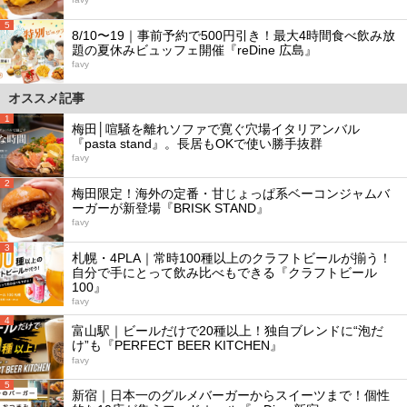
5
8/10〜19｜事前予約で500円引き！最大4時間食べ飲み放
題の夏休みビュッフェ開催『reDine 広島』
favy
オススメ記事
1
梅田│喧騒を離れソファで寛ぐ穴場イタリアンバル
『pasta stand』。長居もOKで使い勝手抜群
favy
2
梅田限定！海外の定番・甘じょっぱ系ベーコンジャムバ
ーガーが新登場『BRISK STAND』
favy
3
札幌・4PLA｜常時100種以上のクラフトビールが揃う！
自分で手にとって飲み比べもできる『クラフトビール
100』
favy
4
富山駅｜ビールだけで20種以上！独自ブレンドに“泡だ
け”も『PERFECT BEER KITCHEN』
favy
5
新宿｜日本一のグルメバーガーからスイーツまで！個性