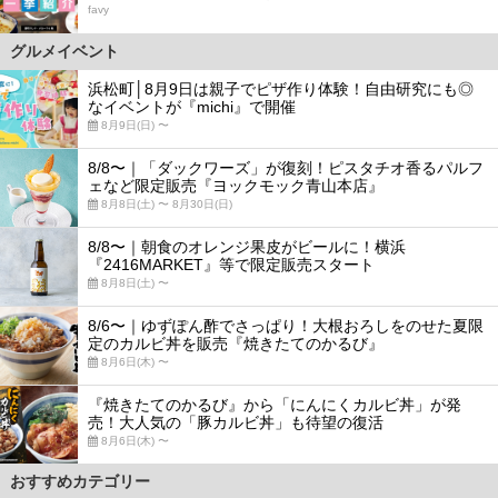
favy
グルメイベント
浜松町│8月9日は親子でピザ作り体験！自由研究にも◎
なイベントが『michi』で開催
8月9日(日) 〜
8/8〜｜「ダックワーズ」が復刻！ピスタチオ香るパルフ
ェなど限定販売『ヨックモック青山本店』
8月8日(土) 〜 8月30日(日)
8/8〜｜朝食のオレンジ果皮がビールに！横浜
『2416MARKET』等で限定販売スタート
8月8日(土) 〜
8/6〜｜ゆずぽん酢でさっぱり！大根おろしをのせた夏限
定のカルビ丼を販売『焼きたてのかるび』
8月6日(木) 〜
『焼きたてのかるび』から「にんにくカルビ丼」が発
売！大人気の「豚カルビ丼」も待望の復活
8月6日(木) 〜
おすすめカテゴリー