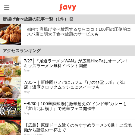
唐揚げ食べ放題の記事一覧（1件）
都内で唐揚げ食べ放題するならココ！100円の圧倒的コ
スパ店に明太子食べ放題のサービスも
アクセスランキング
1
7/27│『尾道ラーメンWAN』が広島HiroPaにオープン！
キッズラーメン無料イベント開催
favy
2
7/31〜｜新静岡セノバにカフェ『けのひ堂ラボ』が出
店！濃厚クロックムッシュにスイーツも
favy
3
〜9/30｜100辛麻辣湯に激辛超えの“インド辛”カレーも！
『富山北口横丁』で激辛フェス開催中
favy
4
【広島】原爆ドーム近くのおすすめラーメン8選！ご当地
麺から話題の一杯まで
ラーメン.com