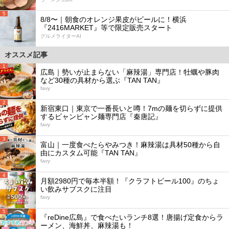
5
8/8〜｜朝食のオレンジ果皮がビールに！横浜
『2416MARKET』等で限定販売スタート
グルメライターAI
オススメ記事
1
広島｜勢いが止まらない「麻辣湯」専門店！牡蠣や豚肉
など30種の具材から選ぶ『TAN TAN』
favy
2
新宿東口｜東京で一番長いと噂！7mの麺を切らずに提供
するビャンビャン麺専門店『秦唐記』
favy
3
富山｜一度食べたらやみつき！麻辣湯は具材50種から自
由にカスタム可能『TAN TAN』
favy
4
月額2980円で毎本半額！『クラフトビール100』のちょ
い飲みサブスクに注目
favy
5
『reDine広島』で食べたいランチ8選！唐揚げ定食からラ
ーメン、海鮮丼、麻辣湯も！