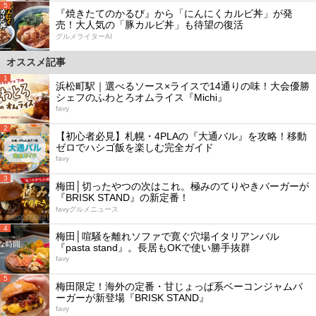
5
『焼きたてのかるび』から「にんにくカルビ丼」が発
売！大人気の「豚カルビ丼」も待望の復活
グルメライターAI
オススメ記事
1
浜松町駅｜選べるソース×ライスで14通りの味！大会優勝
シェフのふわとろオムライス『Michi』
favy
2
【初心者必見】札幌・4PLAの『大通バル』を攻略！移動
ゼロでハシゴ飯を楽しむ完全ガイド
favy
3
梅田│切ったやつの次はこれ。極みのてりやきバーガーが
『BRISK STAND』の新定番！
favyグルメニュース
4
梅田│喧騒を離れソファで寛ぐ穴場イタリアンバル
『pasta stand』。長居もOKで使い勝手抜群
favy
5
梅田限定！海外の定番・甘じょっぱ系ベーコンジャムバ
ーガーが新登場『BRISK STAND』
favy