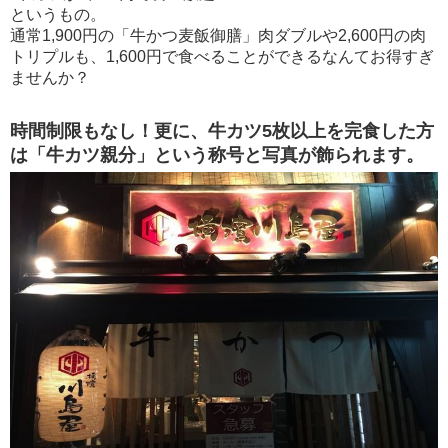
というもの。
通常1,900円の「牛かつ麦飯御膳」肉ダブルや2,600円の肉
トリプルも、1,600円で食べることができるなんてお得すぎ
ませんか？
時間制限もなし！更に、牛カツ5枚以上を完食した方
は「牛カツ親分」という称号と写真が飾られます。