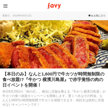
更新日： 2018年09月12日
お気に入り
0
【本日のみ】なんと1,600円で牛カツが時間無制限の
食べ放題!?『牛かつ 横濱川島屋』で赤字覚悟の肉の
日イベントを開催！
本日8月29日の「肉の日」、横浜に店舗を構える『牛かつ 横濱川島屋』が
牛カツの食べ放題キャンペーンを開催します。驚くべきはその料金。な
んと1,600円の時間無制限で牛カツを堪能できます。肉好きは絶対に見逃
せないキャンペーンです！