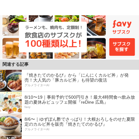
関連する記事
『焼きたてのかるび』から「にんにくカルビ丼」が発
売！大人気の「豚カルビ丼」も待望の復活
グルメライターAI
8/10〜19｜事前予約で500円引き！最大4時間食べ飲み放
題の夏休みビュッフェ開催『reDine 広島』
favy
8/6〜｜ゆずぽん酢でさっぱり！大根おろしをのせた夏限
定のカルビ丼を販売『焼きたてのかるび』
グルメライターAI