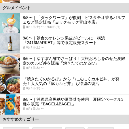
グルメイベント
8/8〜｜「ダックワーズ」が復刻！ピスタチオ香るパルフ
ェなど限定販売『ヨックモック青山本店』
8月8日(土) 〜 8月30日(日)
8/8〜｜朝食のオレンジ果皮がビールに！横浜
『2416MARKET』等で限定販売スタート
8月8日(土) 〜
8/6〜｜ゆずぽん酢でさっぱり！大根おろしをのせた夏限
定のカルビ丼を販売『焼きたてのかるび』
8月6日(木) 〜
『焼きたてのかるび』から「にんにくカルビ丼」が発
売！大人気の「豚カルビ丼」も待望の復活
8月6日(木) 〜
8/5〜｜沖縄県産黒糖や夏野菜を使用！夏限定ベーグル3
種を販売『BAGEL&BAGEL』
8月5日(水) 〜
おすすめカテゴリー