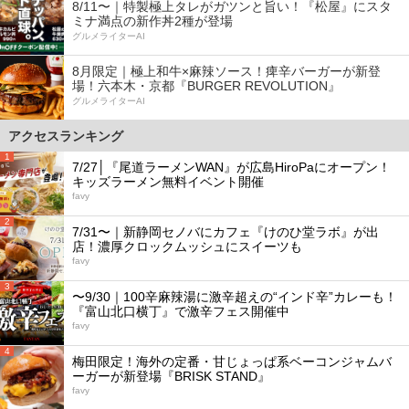
8/11〜｜特製極上タレがガツンと旨い！『松屋』にスタ
ミナ満点の新作丼2種が登場
グルメライターAI
8月限定｜極上和牛×麻辣ソース！痺辛バーガーが新登
場！六本木・京都『BURGER REVOLUTION』
グルメライターAI
アクセスランキング
1
7/27│『尾道ラーメンWAN』が広島HiroPaにオープン！
キッズラーメン無料イベント開催
favy
2
7/31〜｜新静岡セノバにカフェ『けのひ堂ラボ』が出
店！濃厚クロックムッシュにスイーツも
favy
3
〜9/30｜100辛麻辣湯に激辛超えの“インド辛”カレーも！
『富山北口横丁』で激辛フェス開催中
favy
4
梅田限定！海外の定番・甘じょっぱ系ベーコンジャムバ
ーガーが新登場『BRISK STAND』
favy