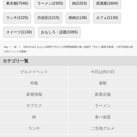
東京都(7546)
ラーメン(2305)
肉(2253)
居酒屋(1804)
ランチ(1225)
渋谷区(1215)
焼肉(1138)
カフェ(1130)
スイーツ(1130)
おもしろ・話題(1065)
favy
肉
【本日のみ】なんと1,600円で牛カツが時間無制限の食べ放題!?『牛かつ 横濱川島屋』で赤字覚悟の肉
の日イベントを開催！
カテゴリ一覧
グルメイベント
今日は何の日
特集
連載
新着情報
新着店舗
サブスク
ラーメン
肉
食べ放題
ランチ
ご当地グルメ