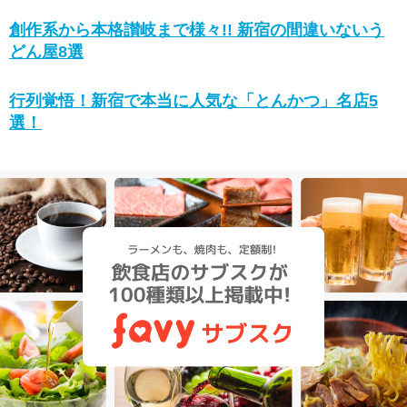
創作系から本格讃岐まで様々!! 新宿の間違いないう
どん屋8選
行列覚悟！新宿で本当に人気な「とんかつ」名店5
選！