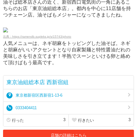
油そば総本店さんの近く、新宿西口電気街の一角にあるこ
ちらのお店「東京油組総本店」。都内を中心に11店舗を持
つチェーン店。油そばもメジャーになってきましたね。
出典：https://ramendb.supleks.jp/s/15743/photo
人気メニューは、ネギ胡麻をトッピングした油そば。ネギ
と胡麻がいいアクセントとなり自家製麺と特性醤油だれの
美味しさを引き立てます！半熟でスーンといける卵と絡め
て頂けばもう最高です。
東京油組総本店 西新宿組
東京都新宿区西新宿1-13-6
0333404411
3
3
行った
行きたい
店舗の詳細はこちら