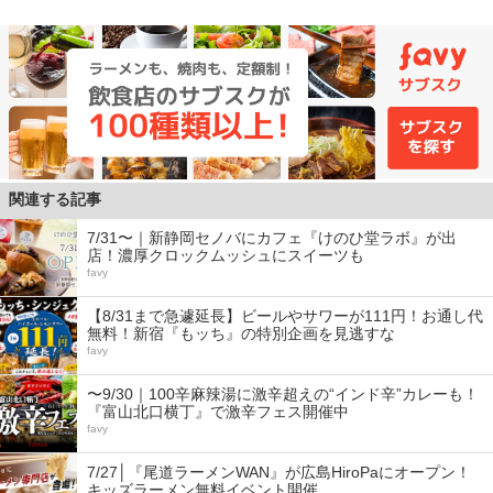
関連する記事
7/31〜｜新静岡セノバにカフェ『けのひ堂ラボ』が出
店！濃厚クロックムッシュにスイーツも
favy
【8/31まで急遽延長】ビールやサワーが111円！お通し代
無料！新宿『もッち』の特別企画を見逃すな
favy
〜9/30｜100辛麻辣湯に激辛超えの“インド辛”カレーも！
『富山北口横丁』で激辛フェス開催中
favy
7/27│『尾道ラーメンWAN』が広島HiroPaにオープン！
キッズラーメン無料イベント開催