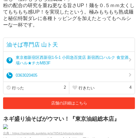
粉の配合の研究を重ね更なる旨さUP！麺を０.５ｍｍ太くし
てもちもち感UP！を実現したという。極みもちもち熟成麺
と秘伝特製ダレに各種トッピングを加えたとってもヘルシ
ーな一杯です。
油そば専門店 山ト天
東京都新宿区西新宿1-5-1 小田急百貨店 新宿西口ハルク 食堂酒
場ハル★チカMB3F
0363020405
2
4
行った
行きたい
店舗の詳細はこちら
ネギ盛り油そばがウマい！『東京油組総本店』
出典：https://ramendb.supleks.jp/s/76541/photo/exterior