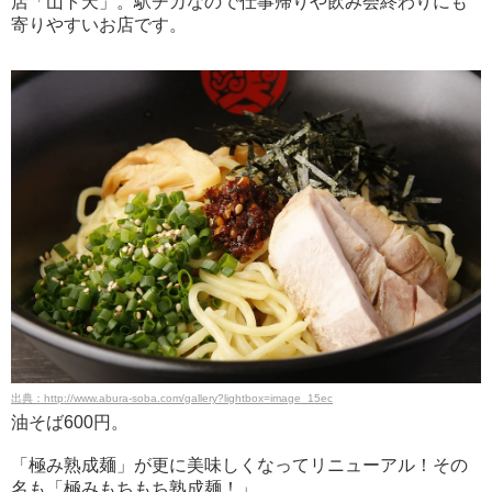
店「山ト天」。駅チカなので仕事帰りや飲み会終わりにも
寄りやすいお店です。
出典：http://www.abura-soba.com/gallery?lightbox=image_15ec
油そば600円。
「極み熟成麺」が更に美味しくなってリニューアル！その
名も「極みもちもち熟成麺！」