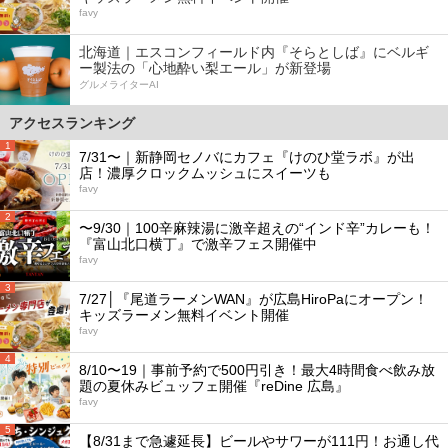
favy
北海道｜エスコンフィールド内『そらとしば』にベルギ
ー製法の「心地酔い梨エール」が新登場
グルメライターAI
アクセスランキング
1
7/31〜｜新静岡セノバにカフェ『けのひ堂ラボ』が出
店！濃厚クロックムッシュにスイーツも
favy
2
〜9/30｜100辛麻辣湯に激辛超えの“インド辛”カレーも！
『富山北口横丁』で激辛フェス開催中
favy
3
7/27│『尾道ラーメンWAN』が広島HiroPaにオープン！
キッズラーメン無料イベント開催
favy
4
8/10〜19｜事前予約で500円引き！最大4時間食べ飲み放
題の夏休みビュッフェ開催『reDine 広島』
favy
5
【8/31まで急遽延長】ビールやサワーが111円！お通し代