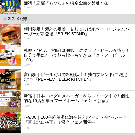
無料！新宿『もッち』の特別企画を見逃すな
favy
オススメ記事
1
梅田限定！海外の定番・甘じょっぱ系ベーコンジャムバ
ーガーが新登場『BRISK STAND』
favy
2
札幌・4PLA｜常時100種以上のクラフトビールが揃う！
自分で手にとって飲み比べもできる『クラフトビール
100』
favy
3
富山駅｜ビールだけで20種以上！独自ブレンドに“泡だ
け”も『PERFECT BEER KITCHEN』
favy
4
新宿｜日本一のグルメバーガーからスイーツまで！個性
的な10店が集うフードホール『reDine 新宿』
favy
5
〜9/30｜100辛麻辣湯に激辛超えの“インド辛”カレーも！
『富山北口横丁』で激辛フェス開催中
favy