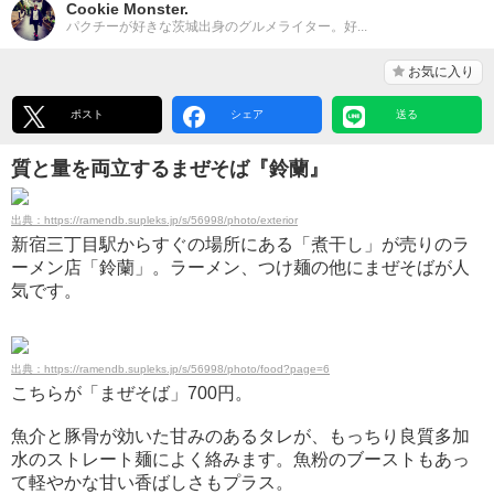
Cookie Monster.
パクチーが好きな茨城出身のグルメライター。好...
お気に入り
ポスト
シェア
送る
質と量を両立するまぜそば『鈴蘭』
出典：https://ramendb.supleks.jp/s/56998/photo/exterior
新宿三丁目駅からすぐの場所にある「煮干し」が売りのラ
ーメン店「鈴蘭」。ラーメン、つけ麺の他にまぜそばが人
気です。
出典：https://ramendb.supleks.jp/s/56998/photo/food?page=6
こちらが「まぜそば」700円。
魚介と豚骨が効いた甘みのあるタレが、もっちり良質多加
水のストレート麺によく絡みます。魚粉のブーストもあっ
て軽やかな甘い香ばしさもプラス。