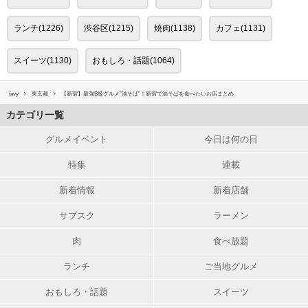
ランチ(1226)
渋谷区(1215)
焼肉(1138)
カフェ(1131)
スイーツ(1130)
おもしろ・話題(1064)
favy
東京都
【新宿】最強B級グルメ”油そば”！新宿で油そばを食べたいお店まとめ
カテゴリ一覧
グルメイベント
今日は何の日
特集
連載
新着情報
新着店舗
サブスク
ラーメン
肉
食べ放題
ランチ
ご当地グルメ
おもしろ・話題
スイーツ