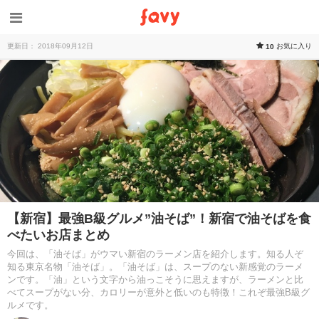
更新日： 2018年09月12日
お気に入り
10
【新宿】最強B級グルメ”油そば”！新宿で油そばを食
べたいお店まとめ
今回は、「油そば」がウマい新宿のラーメン店を紹介します。知る人ぞ
知る東京名物「油そば」。「油そば」は、スープのない新感覚のラーメ
ンです。「油」という文字から油っこそうに思えますが、ラーメンと比
べてスープがない分、カロリーが意外と低いのも特徴！これぞ最強B級グ
ルメです。