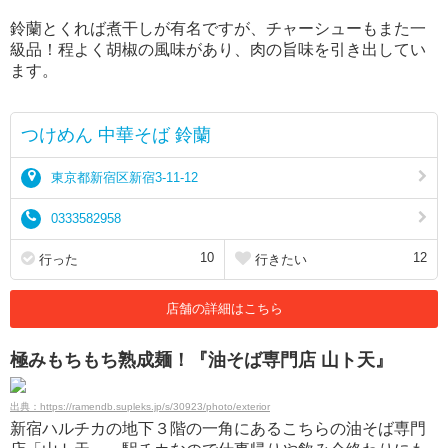
鈴蘭とくれば煮干しが有名ですが、チャーシューもまた一
級品！程よく胡椒の風味があり、肉の旨味を引き出してい
ます。
つけめん 中華そば 鈴蘭
東京都新宿区新宿3-11-12
0333582958
10
12
行った
行きたい
店舗の詳細はこちら
極みもちもち熟成麺！『油そば専門店 山ト天』
出典：https://ramendb.supleks.jp/s/30923/photo/exterior
新宿ハルチカの地下３階の一角にあるこちらの油そば専門