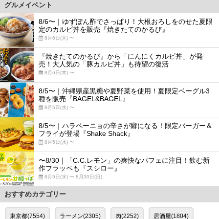
グルメイベント
8/6〜｜ゆずぽん酢でさっぱり！大根おろしをのせた夏限
定のカルビ丼を販売『焼きたてのかるび』
8月6日(木) 〜
『焼きたてのかるび』から「にんにくカルビ丼」が発
売！大人気の「豚カルビ丼」も待望の復活
8月6日(木) 〜
8/5〜｜沖縄県産黒糖や夏野菜を使用！夏限定ベーグル3
種を販売『BAGEL&BAGEL』
8月5日(水) 〜
8/5〜｜ハラペーニョの辛さが癖になる！限定バーガー＆
フライが登場『Shake Shack』
8月5日(水) 〜
〜8/30｜「C.C.レモン」の爽快なパフェに注目！飲む新
作フラッペも『スシロー』
8月5日(水) 〜 8月30日(日)
おすすめカテゴリー
東京都(7554)
ラーメン(2305)
肉(2252)
居酒屋(1804)