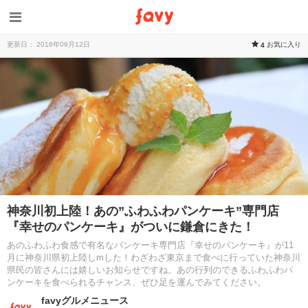
更新日： 2018年09月12日
お気に入り
4
神奈川初上陸！あの”ふわふわパンケーキ”専門店
『幸せのパンケーキ』がついに鎌倉にきた！
あのふわふわ食感で有名なパンケーキ専門店『幸せのパンケーキ』が11
月に神奈川県初上陸しmした！わざわざ東京まで食べに行っていた神奈川
県民の皆さんには嬉しいお知らせですね。あの行列のできるふわふわパ
ンケーキを食べられるチャンス、ぜひ足を運んでみてください。
favyグルメニュース