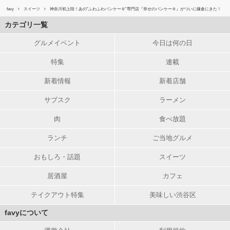
favy
スイーツ
神奈川初上陸！あの”ふわふわパンケーキ”専門店『幸せのパンケーキ』がついに鎌倉にきた！
カテゴリ一覧
グルメイベント
今日は何の日
特集
連載
新着情報
新着店舗
サブスク
ラーメン
肉
食べ放題
ランチ
ご当地グルメ
おもしろ・話題
スイーツ
居酒屋
カフェ
テイクアウト特集
美味しい渋谷区
favyについて