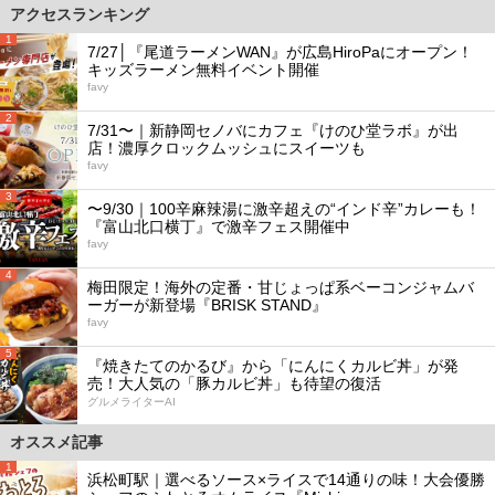
アクセスランキング
1
7/27│『尾道ラーメンWAN』が広島HiroPaにオープン！
キッズラーメン無料イベント開催
favy
2
7/31〜｜新静岡セノバにカフェ『けのひ堂ラボ』が出
店！濃厚クロックムッシュにスイーツも
favy
3
〜9/30｜100辛麻辣湯に激辛超えの“インド辛”カレーも！
『富山北口横丁』で激辛フェス開催中
favy
4
梅田限定！海外の定番・甘じょっぱ系ベーコンジャムバ
ーガーが新登場『BRISK STAND』
favy
5
『焼きたてのかるび』から「にんにくカルビ丼」が発
売！大人気の「豚カルビ丼」も待望の復活
グルメライターAI
オススメ記事
1
浜松町駅｜選べるソース×ライスで14通りの味！大会優勝