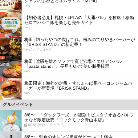
シェフのふわとろオムライス『Michi』
favy
2
【初心者必見】札幌・4PLAの『大通バル』を攻略！移動
ゼロでハシゴ飯を楽しむ完全ガイド
favy
3
梅田│切ったやつの次はこれ。極みのてりやきバーガーが
『BRISK STAND』の新定番！
favyグルメニュース
4
梅田│喧騒を離れソファで寛ぐ穴場イタリアンバル
『pasta stand』。長居もOKで使い勝手抜群
favy
5
梅田限定！海外の定番・甘じょっぱ系ベーコンジャムバ
ーガーが新登場『BRISK STAND』
favy
グルメイベント
8/8〜｜「ダックワーズ」が復刻！ピスタチオ香るパルフ
ェなど限定販売『ヨックモック青山本店』
8月8日(土) 〜 8月30日(日)
8/8〜｜朝食のオレンジ果皮がビールに！横浜