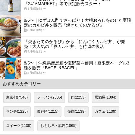
『2416MARKET』等で限定販売スタート
8月8日(土) 〜
8/6〜｜ゆずぽん酢でさっぱり！大根おろしをのせた夏限
定のカルビ丼を販売『焼きたてのかるび』
8月6日(木) 〜
『焼きたてのかるび』から「にんにくカルビ丼」が発
売！大人気の「豚カルビ丼」も待望の復活
8月6日(木) 〜
8/5〜｜沖縄県産黒糖や夏野菜を使用！夏限定ベーグル3
種を販売『BAGEL&BAGEL』
8月5日(水) 〜
おすすめカテゴリー
東京都(7546)
ラーメン(2305)
肉(2253)
居酒屋(1804)
ランチ(1225)
渋谷区(1215)
焼肉(1138)
カフェ(1130)
スイーツ(1130)
おもしろ・話題(1065)