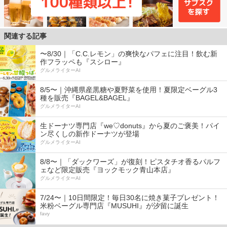
関連する記事
〜8/30｜「C.C.レモン」の爽快なパフェに注目！飲む新
作フラッペも『スシロー』
グルメライターAI
8/5〜｜沖縄県産黒糖や夏野菜を使用！夏限定ベーグル3
種を販売『BAGEL&BAGEL』
グルメライターAI
生ドーナツ専門店『we♡donuts』から夏のご褒美！パイ
ン尽くしの新作ドーナツが登場
グルメライターAI
8/8〜｜「ダックワーズ」が復刻！ピスタチオ香るパルフ
ェなど限定販売『ヨックモック青山本店』
グルメライターAI
7/24〜｜10日間限定！毎日30名に焼き菓子プレゼント！
米粉ベーグル専門店『MUSUHI』が汐留に誕生
favy