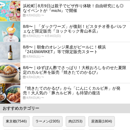
浜松町│8月9日は親子でピザ作り体験！自由研究にも◎
なイベントが『michi』で開催
8月9日(日) 〜
8/8〜｜「ダックワーズ」が復刻！ピスタチオ香るパルフ
ェなど限定販売『ヨックモック青山本店』
8月8日(土) 〜 8月30日(日)
8/8〜｜朝食のオレンジ果皮がビールに！横浜
『2416MARKET』等で限定販売スタート
8月8日(土) 〜
8/6〜｜ゆずぽん酢でさっぱり！大根おろしをのせた夏限
定のカルビ丼を販売『焼きたてのかるび』
8月6日(木) 〜
『焼きたてのかるび』から「にんにくカルビ丼」が発
売！大人気の「豚カルビ丼」も待望の復活
8月6日(木) 〜
おすすめカテゴリー
東京都(7546)
ラーメン(2305)
肉(2253)
居酒屋(1804)