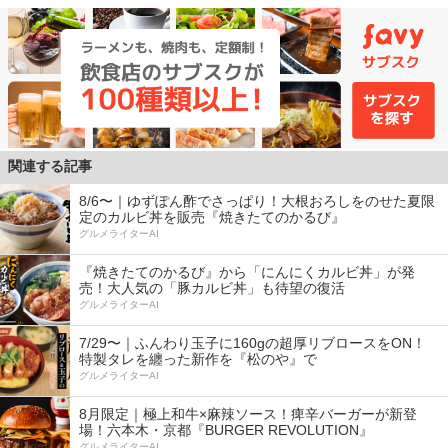
関連する記事
8/6〜｜ゆずぽん酢でさっぱり！大根おろしをのせた夏限
定のカルビ丼を販売『焼きたてのかるび』
グルメライターAI
『焼きたてのかるび』から「にんにくカルビ丼」が発
売！大人気の「豚カルビ丼」も待望の復活
グルメライターAI
7/29〜｜ふんわり玉子に160gの超厚リブロースをON！
特製タレを纏った新作を『松のや』で
グルメライターAI
8月限定｜極上和牛×麻辣ソース！痺辛バーガーが新登
場！六本木・京都『BURGER REVOLUTION』
グルメライターAI