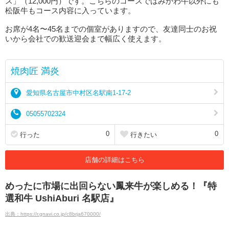
ス」（12,000円）です。こちらのコースではみかわ牛以外にも
松阪牛もコース内容に入っています。
お席が4名〜45名までの個室がありますので、友達同士のお祝
いから会社での歓送迎会まで幅広く使えます。
焼肉匠 満炎
愛知県名古屋市中村区名駅南1-17-2
05055702324
0
0
行った
行きたい
店舗の詳細はこちら
めったに市場に出回らない鳳来牛が楽しめる！『特
選和牛 UshiAburi 名駅店』
出典：https://r.gnavi.co.jp/c8brja670000/