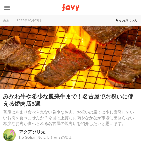
更新日： 2023年10月05日
お気に入り
0
みかわ牛や希少な鳳来牛まで！名古屋でお祝いに使
える焼肉店5選
普段はあまり食べられない希少なお肉。お祝いの席では少し奮発してい
いお肉を食べませんか？今回は上質なお肉やなかなか市場に出回らない
希少なお肉が食べられる名古屋の焼肉店を紹介したいと思います。
アクアソリ太
No Gohan No Life！三度の飯よ...