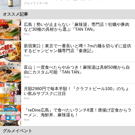
グルメライターAI
オススメ記事
1
広島｜勢いが止まらない「麻辣湯」専門店！牡蠣や豚肉
など30種の具材から選ぶ『TAN TAN』
favy
2
新宿東口｜東京で一番長いと噂！7mの麺を切らずに提供
するビャンビャン麺専門店『秦唐記』
favy
3
富山｜一度食べたらやみつき！麻辣湯は具材50種から自
由にカスタム可能『TAN TAN』
favy
4
月額2980円で毎本半額！『クラフトビール100』のちょ
い飲みサブスクに注目
favy
5
『reDine広島』で食べたいランチ8選！唐揚げ定食からラ
ーメン、海鮮丼、麻辣湯も！
favy
グルメイベント