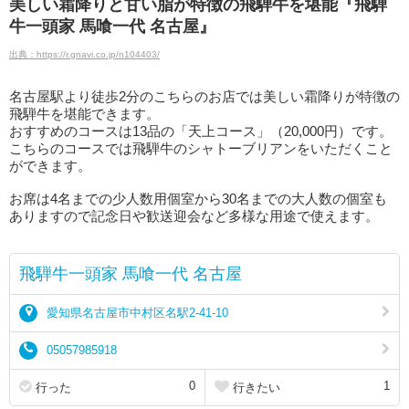
美しい霜降りと甘い脂が特徴の飛騨牛を堪能『飛騨
牛一頭家 馬喰一代 名古屋』
出典：https://r.gnavi.co.jp/n104403/
名古屋駅より徒歩2分のこちらのお店では美しい霜降りが特徴の
飛騨牛を堪能できます。
おすすめのコースは13品の「天上コース」（20,000円）です。
こちらのコースでは飛騨牛のシャトーブリアンをいただくこと
ができます。
お席は4名までの少人数用個室から30名までの大人数の個室も
ありますので記念日や歓送迎会など多様な用途で使えます。
飛騨牛一頭家 馬喰一代 名古屋
愛知県名古屋市中村区名駅2-41-10
05057985918
0
1
行った
行きたい