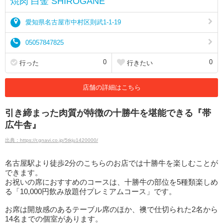
焼肉 白金 SHIROGANE
愛知県名古屋市中村区則武1-1-19
05057847825
0
0
行った
行きたい
店舗の詳細はこちら
引き締まった肉質が特徴の十勝牛を堪能できる『帯
広牛舎』
出典：https://r.gnavi.co.jp/5tkju1420000/
名古屋駅より徒歩2分のこちらのお店では十勝牛を楽しむことが
できます。
お祝いの席におすすめのコースは、十勝牛の部位を5種類楽しめ
る「10,000円飲み放題付プレミアムコース」です。
お席は開放感のあるテーブル席のほか、襖で仕切られた2名から
14名までの個室があります。