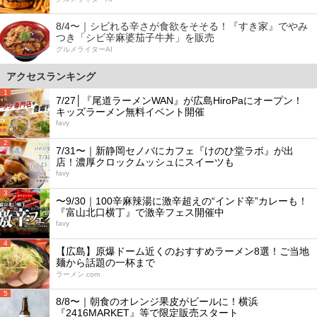
8/4〜｜シビれる辛さが食欲をそそる！『すき家』でやみ
つき「シビ辛麻婆茄子牛丼」を販売
グルメライターAI
アクセスランキング
1
7/27│『尾道ラーメンWAN』が広島HiroPaにオープン！
キッズラーメン無料イベント開催
favy
2
7/31〜｜新静岡セノバにカフェ『けのひ堂ラボ』が出
店！濃厚クロックムッシュにスイーツも
favy
3
〜9/30｜100辛麻辣湯に激辛超えの“インド辛”カレーも！
『富山北口横丁』で激辛フェス開催中
favy
4
【広島】原爆ドーム近くのおすすめラーメン8選！ご当地
麺から話題の一杯まで
ラーメン.com
5
8/8〜｜朝食のオレンジ果皮がビールに！横浜
『2416MARKET』等で限定販売スタート