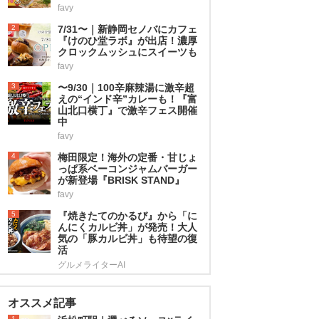
favy
2
7/31〜｜新静岡セノバにカフェ
『けのひ堂ラボ』が出店！濃厚
クロックムッシュにスイーツも
favy
3
〜9/30｜100辛麻辣湯に激辛超
えの“インド辛”カレーも！『富
山北口横丁』で激辛フェス開催
中
favy
4
梅田限定！海外の定番・甘じょ
っぱ系ベーコンジャムバーガー
が新登場『BRISK STAND』
favy
5
『焼きたてのかるび』から「に
んにくカルビ丼」が発売！大人
気の「豚カルビ丼」も待望の復
活
グルメライターAI
オススメ記事
1