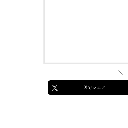
＼
Xでシェア