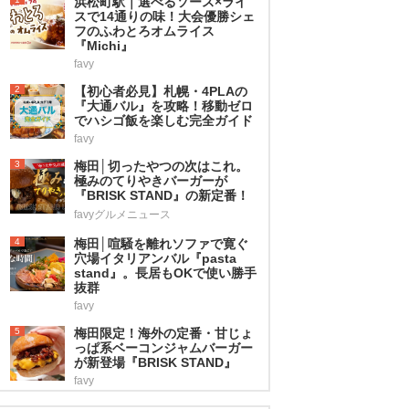
浜松町駅｜選べるソース×ライ
スで14通りの味！大会優勝シェ
フのふわとろオムライス
『Michi』
favy
2
【初心者必見】札幌・4PLAの
『大通バル』を攻略！移動ゼロ
でハシゴ飯を楽しむ完全ガイド
favy
3
梅田│切ったやつの次はこれ。
極みのてりやきバーガーが
『BRISK STAND』の新定番！
favyグルメニュース
4
梅田│喧騒を離れソファで寛ぐ
穴場イタリアンバル『pasta
stand』。長居もOKで使い勝手
抜群
favy
5
梅田限定！海外の定番・甘じょ
っぱ系ベーコンジャムバーガー
が新登場『BRISK STAND』
favy