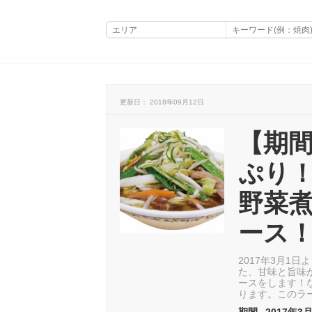
更新日： 2018年09月12日
【期
ぷり
野菜
ース
2017年3月1
た、甘味と旨味
ースをします！
ります。このラ
期間
2017年3月