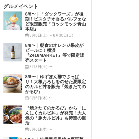
グルメイベント
8/8〜｜「ダックワーズ」が復
刻！ピスタチオ香るパルフェな
ど限定販売『ヨックモック青山
本店』
8月8日(土) 〜 8月30日(日)
8/8〜｜朝食のオレンジ果皮が
ビールに！横浜
『2416MARKET』等で限定販
売スタート
8月8日(土) 〜
8/6〜｜ゆずぽん酢でさっぱ
り！大根おろしをのせた夏限定
のカルビ丼を販売『焼きたての
かるび』
8月6日(木) 〜
『焼きたてのかるび』から「に
んにくカルビ丼」が発売！大人
気の「豚カルビ丼」も待望の復
活
8月6日(木) 〜