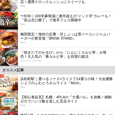
店！濃厚クロックムッシュにスイーツも
favy
3
〜9/30｜100辛麻辣湯に激辛超えの“インド辛”カレーも！
『富山北口横丁』で激辛フェス開催中
favy
4
梅田限定！海外の定番・甘じょっぱ系ベーコンジャムバ
ーガーが新登場『BRISK STAND』
favy
5
『焼きたてのかるび』から「にんにくカルビ丼」が発
売！大人気の「豚カルビ丼」も待望の復活
グルメライターAI
オススメ記事
1
浜松町駅｜選べるソース×ライスで14通りの味！大会優勝
シェフのふわとろオムライス『Michi』
favy
2
【初心者必見】札幌・4PLAの『大通バル』を攻略！移動
ゼロでハシゴ飯を楽しむ完全ガイド
favy
3