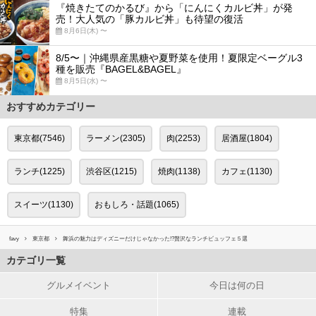
『焼きたてのかるび』から「にんにくカルビ丼」が発
売！大人気の「豚カルビ丼」も待望の復活
8月6日(木) 〜
8/5〜｜沖縄県産黒糖や夏野菜を使用！夏限定ベーグル3
種を販売『BAGEL&BAGEL』
8月5日(水) 〜
おすすめカテゴリー
東京都(7546)
ラーメン(2305)
肉(2253)
居酒屋(1804)
ランチ(1225)
渋谷区(1215)
焼肉(1138)
カフェ(1130)
スイーツ(1130)
おもしろ・話題(1065)
favy
東京都
舞浜の魅力はディズニーだけじゃなかった!?贅沢なランチビュッフェ５選
カテゴリ一覧
グルメイベント
今日は何の日
特集
連載