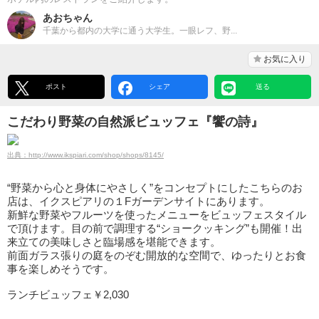
あおちゃん
千葉から都内の大学に通う大学生。一眼レフ、野...
お気に入り
ポスト
シェア
送る
こだわり野菜の自然派ビュッフェ『饗の詩』
出典：http://www.ikspiari.com/shop/shops/8145/
“野菜から心と身体にやさしく”をコンセプトにしたこちらのお
店は、イクスピアリの１Fガーデンサイトにあります。
新鮮な野菜やフルーツを使ったメニューをビュッフェスタイル
で頂けます。目の前で調理する“ショークッキング”も開催！出
来立ての美味しさと臨場感を堪能できます。
前面ガラス張りの庭をのぞむ開放的な空間で、ゆったりとお食
事を楽しめそうです。
ランチビュッフェ￥2,030