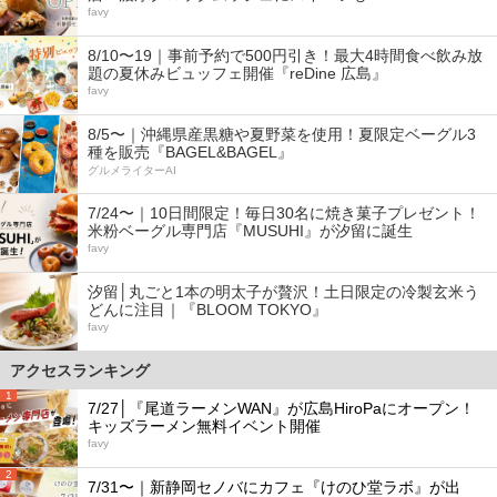
favy
8/10〜19｜事前予約で500円引き！最大4時間食べ飲み放
題の夏休みビュッフェ開催『reDine 広島』
favy
8/5〜｜沖縄県産黒糖や夏野菜を使用！夏限定ベーグル3
種を販売『BAGEL&BAGEL』
グルメライターAI
7/24〜｜10日間限定！毎日30名に焼き菓子プレゼント！
米粉ベーグル専門店『MUSUHI』が汐留に誕生
favy
汐留│丸ごと1本の明太子が贅沢！土日限定の冷製玄米う
どんに注目｜『BLOOM TOKYO』
favy
アクセスランキング
1
7/27│『尾道ラーメンWAN』が広島HiroPaにオープン！
キッズラーメン無料イベント開催
favy
2
7/31〜｜新静岡セノバにカフェ『けのひ堂ラボ』が出