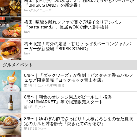
梅田│切ったやつの次はこれ。極みのてりやきバーガーが
『BRISK STAND』の新定番！
favyグルメニュース
4
梅田│喧騒を離れソファで寛ぐ穴場イタリアンバル
『pasta stand』。長居もOKで使い勝手抜群
favy
5
梅田限定！海外の定番・甘じょっぱ系ベーコンジャムバ
ーガーが新登場『BRISK STAND』
favy
グルメイベント
8/8〜｜「ダックワーズ」が復刻！ピスタチオ香るパルフ
ェなど限定販売『ヨックモック青山本店』
8月8日(土) 〜 8月30日(日)
8/8〜｜朝食のオレンジ果皮がビールに！横浜
『2416MARKET』等で限定販売スタート
8月8日(土) 〜
8/6〜｜ゆずぽん酢でさっぱり！大根おろしをのせた夏限
定のカルビ丼を販売『焼きたてのかるび』
8月6日(木) 〜