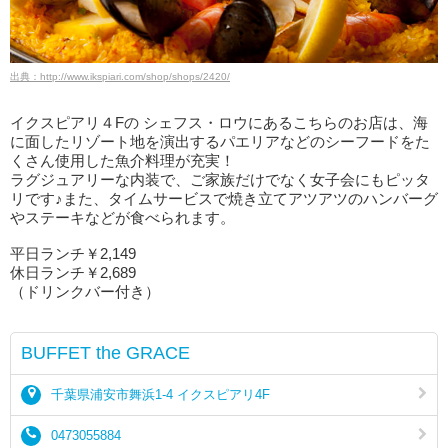
出典：http://www.ikspiari.com/shop/shops/2420/
イクスピアリ４Fの シェフス・ロウにあるこちらのお店は、海
に面したリゾート地を演出するパエリアなどのシーフードをた
くさん使用した魚介料理が充実！
ラグジュアリーな内装で、ご家族だけでなく女子会にもピッタ
リです♪また、タイムサービスで焼き立てアツアツのハンバーグ
やステーキなどが食べられます。
平日ランチ￥2,149
休日ランチ￥2,689
（ドリンクバー付き）
BUFFET the GRACE
千葉県浦安市舞浜1-4 イクスピアリ4F
0473055884