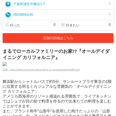
千葉県浦安市舞浜1-7
05034644145
0
0
行った
行きたい
店舗の詳細はこちら
まるでローカルファミリーのお家!?『オールデイダ
イニング カリフォルニア』
出典：http://www.sunroute-plaza-tokyo.co.jp/restaurant/california/
舞浜駅からシャトルバスで約5分、サンルートプラザ東京の1階
に位置する明るくカジュアルな雰囲気の「オールデイダイニン
グ カリフォルニア」
アメリカ西海岸のリゾート感溢れる雰囲気で、ライブキッチン
ではシェフが目の前で料理を作るので出来たての料理を楽しむ
ことができます。
また、ブランド和牛”山形牛”を使用した肉汁たっぷりの「山形
ハンバーグ」や、アメリカンビーフステーキに加え県産品を使