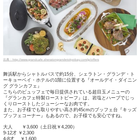
出典：http://www.grandcafe.sheratongrandetokyobay.com/jp/offers
舞浜駅からシャトルバスで約15分、シェラトン・グランデ・ト
ーキョーベイ・ホテルの1階に位置する『オールデイ・ダイニン
グ グランカフェ』
こちらのビュッフェで毎日提供されている超目玉メニューの
『グランカフェ特製ローストビーフ』は、岩塩とハーブでじっ
くりローストしたジューシーなお肉です。
また、お子様でも取りやすい高さ約45cmのブッフェ台『キッズ
ブッフェコーナー』もあるので、お子様でも安心ですね。
大人 ￥3,600（土日祝￥4,200）
9-12才 ￥2,300
4-8才 ￥1,600