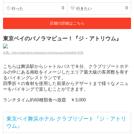
0
0
行った
行きたい
店舗の詳細はこちら
東京ベイのパノラマビュー！『ジ・アトリウム』
出典：http://www.tbm-clubresort.jp/restaurant/detail/id=838
こちらは舞浜駅からシャトルバスで８分、クラブリゾートホテ
ルの中にある南欧をイメージしたエリア最大級の客席数を有す
るバイキングレストランです。
四季折々の食材を使用した前菜からデザートまで様々なメニュ
ーをバイキングで楽しむことができます。
ランチタイム約60種類食べ放題 ￥3,000
東京ベイ舞浜ホテル クラブリゾート『ジ・アトリ
ウム』