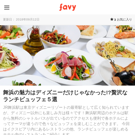
更新日： 2018年09月12日
お気に入り
3
舞浜の魅力はディズニーだけじゃなかった!?贅沢な
ランチビュッフェ５選
JR舞浜駅は東京ディズニーリゾートの最寄駅として広く知られています
が、ディズニー以外にも楽しみ方は様々です！舞浜駅周辺のホテルは駅
から無料のシャトルバスが出ているのでアクセスも便利で各ホテルによ
ってテーマが違うので色々なビュッフェを楽しむことができます。 今回
はイクスピアリ内にあるレストランの他、ランチビュッフェが楽しめる
ホテル内のレストランをご紹介します。