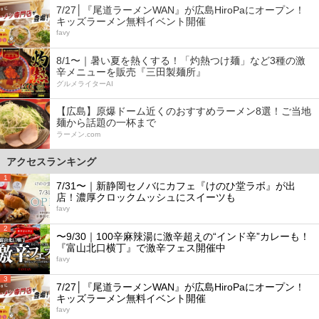
7/27│『尾道ラーメンWAN』が広島HiroPaにオープン！
キッズラーメン無料イベント開催
favy
8/1〜｜暑い夏を熱くする！「灼熱つけ麺」など3種の激
辛メニューを販売『三田製麺所』
グルメライターAI
【広島】原爆ドーム近くのおすすめラーメン8選！ご当地
麺から話題の一杯まで
ラーメン.com
アクセスランキング
1
7/31〜｜新静岡セノバにカフェ『けのひ堂ラボ』が出
店！濃厚クロックムッシュにスイーツも
favy
2
〜9/30｜100辛麻辣湯に激辛超えの“インド辛”カレーも！
『富山北口横丁』で激辛フェス開催中
favy
3
7/27│『尾道ラーメンWAN』が広島HiroPaにオープン！
キッズラーメン無料イベント開催
favy