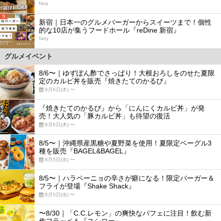
favy
5
新宿｜日本一のグルメバーガーからスイーツまで！個性
的な10店が集うフードホール『reDine 新宿』
favy
グルメイベント
8/6〜｜ゆずぽん酢でさっぱり！大根おろしをのせた夏限
定のカルビ丼を販売『焼きたてのかるび』
8月6日(木) 〜
『焼きたてのかるび』から「にんにくカルビ丼」が発
売！大人気の「豚カルビ丼」も待望の復活
8月6日(木) 〜
8/5〜｜沖縄県産黒糖や夏野菜を使用！夏限定ベーグル3
種を販売『BAGEL&BAGEL』
8月5日(水) 〜
8/5〜｜ハラペーニョの辛さが癖になる！限定バーガー＆
フライが登場『Shake Shack』
8月5日(水) 〜
〜8/30｜「C.C.レモン」の爽快なパフェに注目！飲む新