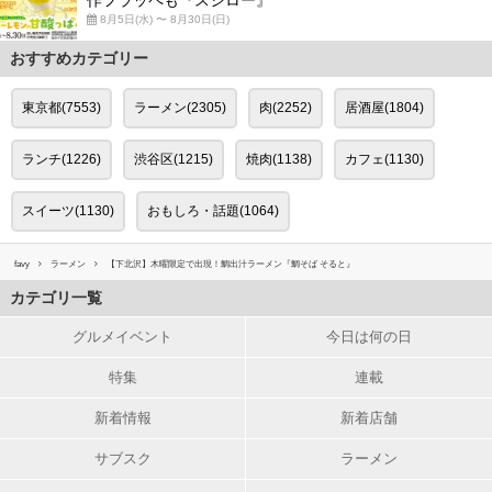
作フラッペも『スシロー』
8月5日(水) 〜 8月30日(日)
おすすめカテゴリー
東京都(7553)
ラーメン(2305)
肉(2252)
居酒屋(1804)
ランチ(1226)
渋谷区(1215)
焼肉(1138)
カフェ(1130)
スイーツ(1130)
おもしろ・話題(1064)
favy
ラーメン
【下北沢】木曜限定で出現！鯛出汁ラーメン『鯛そば そると』
カテゴリ一覧
グルメイベント
今日は何の日
特集
連載
新着情報
新着店舗
サブスク
ラーメン