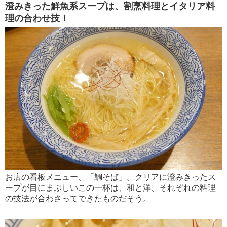
澄みきった鮮魚系スープは、割烹料理とイタリア料
理の合わせ技！
お店の看板メニュー、「鯛そば」。クリアに澄みきったス
ープが目にまぶしいこの一杯は、和と洋、それぞれの料理
の技法が合わさってできたものだそう。