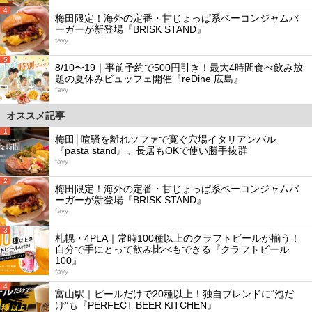
4
梅田限定！海外の定番・甘じょっぱ系ベーコンジャムバ
ーガーが新登場『BRISK STAND』
favy
5
8/10〜19｜事前予約で500円引き！最大4時間食べ飲み放
題の夏休みビュッフェ開催『reDine 広島』
favy
オススメ記事
1
梅田│喧騒を離れソファで寛ぐ穴場イタリアンバル
『pasta stand』。長居もOKで使い勝手抜群
favy
2
梅田限定！海外の定番・甘じょっぱ系ベーコンジャムバ
ーガーが新登場『BRISK STAND』
favy
3
札幌・4PLA｜常時100種以上のクラフトビールが揃う！
自分で手にとって飲み比べもできる『クラフトビール
100』
favy
4
富山駅｜ビールだけで20種以上！独自ブレンドに“泡だ
け”も『PERFECT BEER KITCHEN』