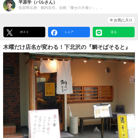
平原学（バルさん）
佐賀県出身、都内在住。自称「痩せの大食い」。...
お気に入り
ポスト
シェア
送る
木曜だけ店名が変わる！下北沢の『鯛そばそると』