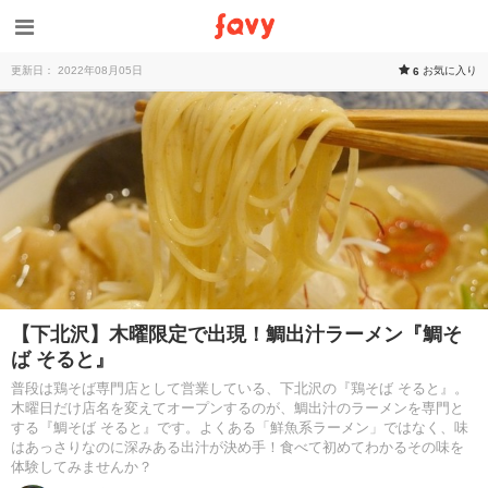
更新日： 2022年08月05日
お気に入り
6
【下北沢】木曜限定で出現！鯛出汁ラーメン『鯛そ
ば そると』
普段は鶏そば専門店として営業している、下北沢の『鶏そば そると』。
木曜日だけ店名を変えてオープンするのが、鯛出汁のラーメンを専門と
する『鯛そば そると』です。よくある「鮮魚系ラーメン」ではなく、味
はあっさりなのに深みある出汁が決め手！食べて初めてわかるその味を
体験してみませんか？