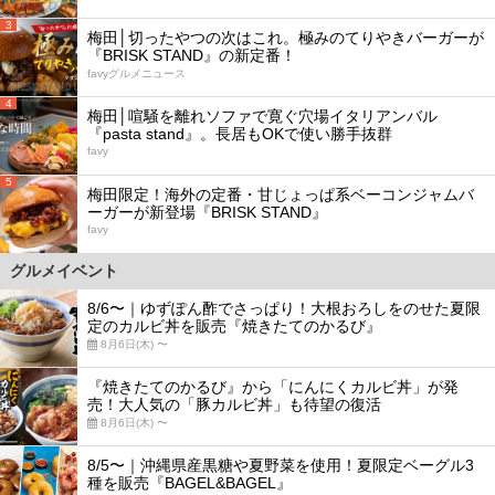
3
梅田│切ったやつの次はこれ。極みのてりやきバーガーが
『BRISK STAND』の新定番！
favyグルメニュース
4
梅田│喧騒を離れソファで寛ぐ穴場イタリアンバル
『pasta stand』。長居もOKで使い勝手抜群
favy
5
梅田限定！海外の定番・甘じょっぱ系ベーコンジャムバ
ーガーが新登場『BRISK STAND』
favy
グルメイベント
8/6〜｜ゆずぽん酢でさっぱり！大根おろしをのせた夏限
定のカルビ丼を販売『焼きたてのかるび』
8月6日(木) 〜
『焼きたてのかるび』から「にんにくカルビ丼」が発
売！大人気の「豚カルビ丼」も待望の復活
8月6日(木) 〜
8/5〜｜沖縄県産黒糖や夏野菜を使用！夏限定ベーグル3
種を販売『BAGEL&BAGEL』