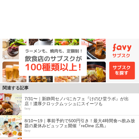
関連する記事
7/31〜｜新静岡セノバにカフェ『けのひ堂ラボ』が出
店！濃厚クロックムッシュにスイーツも
favy
8/10〜19｜事前予約で500円引き！最大4時間食べ飲み放
題の夏休みビュッフェ開催『reDine 広島』
favy