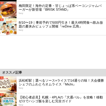
4
梅田限定！海外の定番・甘じょっぱ系ベーコンジャムバ
ーガーが新登場『BRISK STAND』
favy
5
8/10〜19｜事前予約で500円引き！最大4時間食べ飲み放
題の夏休みビュッフェ開催『reDine 広島』
favy
オススメ記事
1
浜松町駅｜選べるソース×ライスで14通りの味！大会優勝
シェフのふわとろオムライス『Michi』
favy
2
【初心者必見】札幌・4PLAの『大通バル』を攻略！移動
ゼロでハシゴ飯を楽しむ完全ガイド
favy