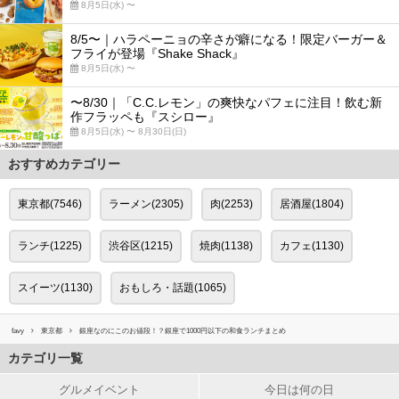
8月5日(水) 〜
8/5〜｜ハラペーニョの辛さが癖になる！限定バーガー＆
フライが登場『Shake Shack』
8月5日(水) 〜
〜8/30｜「C.C.レモン」の爽快なパフェに注目！飲む新
作フラッペも『スシロー』
8月5日(水) 〜 8月30日(日)
おすすめカテゴリー
東京都(7546)
ラーメン(2305)
肉(2253)
居酒屋(1804)
ランチ(1225)
渋谷区(1215)
焼肉(1138)
カフェ(1130)
スイーツ(1130)
おもしろ・話題(1065)
favy
東京都
銀座なのにこのお値段！？銀座で1000円以下の和食ランチまとめ
カテゴリ一覧
グルメイベント
今日は何の日