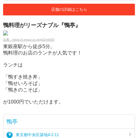
店舗の詳細はこちら
鴨料理がリーズナブル『鴨亭』
出典：https://r.gnavi.co.jp/gb2m400/
東銀座駅から徒歩5分。
鴨料理のお店のランチが人気です！
ランチは
「鴨すき焼き丼」
「鴨せいろそば」
「鴨きのこそば」
が1000円でいただけます。
鴨亭
東京都中央区築地4-2-11