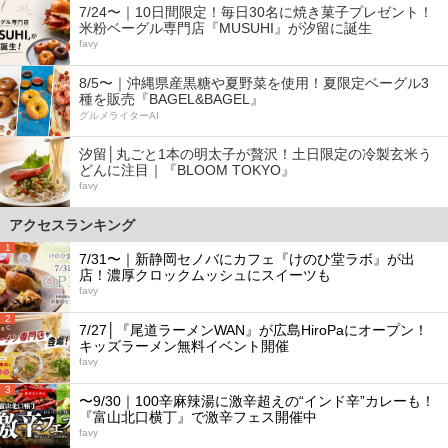
7/24〜｜10日間限定！毎日30名に焼き菓子プレゼント！
米粉ベーグル専門店『MUSUHI』が汐留に誕生
favy
8/5〜｜沖縄県産黒糖や夏野菜を使用！夏限定ベーグル3
種を販売『BAGEL&BAGEL』
グルメライターAI
汐留│丸ごと1本の明太子が贅沢！土日限定の冷製玄米う
どんに注目｜『BLOOM TOKYO』
favy
アクセスランキング
1
7/31〜｜新静岡セノバにカフェ『けのひ堂ラボ』が出
店！濃厚クロックムッシュにスイーツも
favy
2
7/27│『尾道ラーメンWAN』が広島HiroPaにオープン！
キッズラーメン無料イベント開催
favy
3
〜9/30｜100辛麻辣湯に激辛超えの“インド辛”カレーも！
『富山北口横丁』で激辛フェス開催中
favy