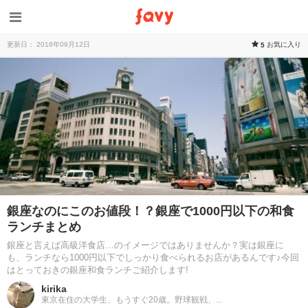
更新日： 2018年09月12日
お気に入り
5
銀座なのにこのお値段！？銀座で1000円以下の和食
ランチまとめ
銀座と言えば高級洋食店…のイメージではありませんか？実は銀座に
も、ランチなら1000円以下でしっかり食べられるお店があるんです♪今回
はとっておきの銀座和食ランチご紹介します!
kirika
東京在住の大学生、もうすぐ20歳。野球観戦、...