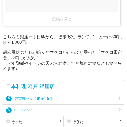
投稿を見る
こちらも銀座一丁目駅から、徒歩3分。ランチメニューは800円
台～1,000円。
胡麻風味のたれが絡んだマグロがたっぷり乗った「マグロ重定
食」840円が人気！
しらす御飯やイワシの天ぷら定食、すき焼き定食なども食べら
れます♪
日本料理 岩戸 銀座店
東京都中央区銀座1-5-1
0335643835
0
2
行った
行きたい