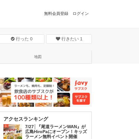
無料会員登録
ログイン
行った
0
行きたい
1
地図
アクセスランキング
1
7/27│『尾道ラーメンWAN』が
広島HiroPaにオープン！キッズ
ラーメン無料イベント開催