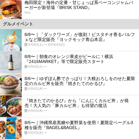
梅田限定！海外の定番・甘じょっぱ系ベーコンジャムバ
ーガーが新登場『BRISK STAND』
favy
グルメイベント
8/8〜｜「ダックワーズ」が復刻！ピスタチオ香るパルフ
ェなど限定販売『ヨックモック青山本店』
8月8日(土) 〜 8月30日(日)
8/8〜｜朝食のオレンジ果皮がビールに！横浜
『2416MARKET』等で限定販売スタート
8月8日(土) 〜
8/6〜｜ゆずぽん酢でさっぱり！大根おろしをのせた夏限
定のカルビ丼を販売『焼きたてのかるび』
8月6日(木) 〜
『焼きたてのかるび』から「にんにくカルビ丼」が発
売！大人気の「豚カルビ丼」も待望の復活
8月6日(木) 〜
8/5〜｜沖縄県産黒糖や夏野菜を使用！夏限定ベーグル3
種を販売『BAGEL&BAGEL』
8月5日(水) 〜