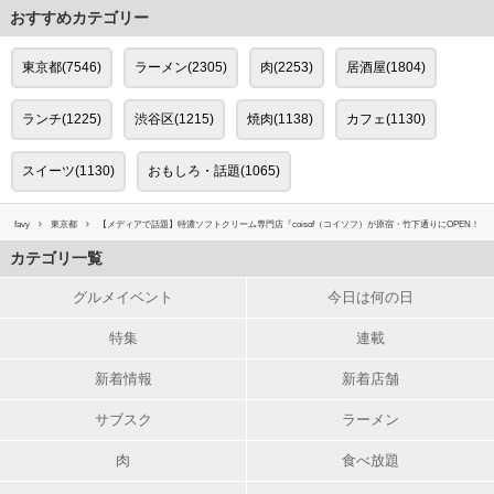
おすすめカテゴリー
東京都(7546)
ラーメン(2305)
肉(2253)
居酒屋(1804)
ランチ(1225)
渋谷区(1215)
焼肉(1138)
カフェ(1130)
スイーツ(1130)
おもしろ・話題(1065)
favy
東京都
【メディアで話題】特濃ソフトクリーム専門店『coisof（コイソフ）が原宿・竹下通りにOPEN！
カテゴリ一覧
グルメイベント
今日は何の日
特集
連載
新着情報
新着店舗
サブスク
ラーメン
肉
食べ放題