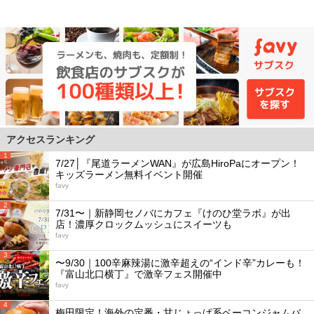
アクセスランキング
1
7/27│『尾道ラーメンWAN』が広島HiroPaにオープン！
キッズラーメン無料イベント開催
favy
2
7/31〜｜新静岡セノバにカフェ『けのひ堂ラボ』が出
店！濃厚クロックムッシュにスイーツも
favy
3
〜9/30｜100辛麻辣湯に激辛超えの“インド辛”カレーも！
『富山北口横丁』で激辛フェス開催中
favy
4
梅田限定！海外の定番・甘じょっぱ系ベーコンジャムバ