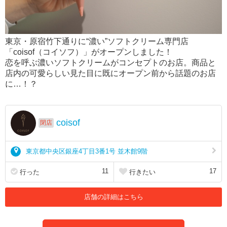
東京・原宿竹下通りに“濃い”ソフトクリーム専門店
「coisof（コイソフ）」がオープンしました！
恋を呼ぶ濃いソフトクリームがコンセプトのお店。商品と
店内の可愛らしい見た目に既にオープン前から話題のお店
に…！？
coisof
閉店
東京都中央区銀座4丁目3番1号 並木館9階
11
17
行った
行きたい
店舗の詳細はこちら