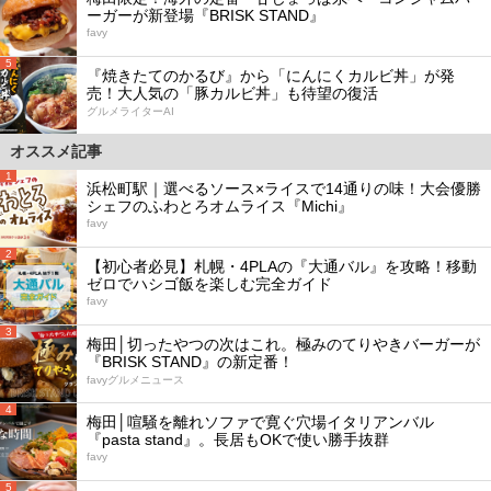
ーガーが新登場『BRISK STAND』
favy
5
『焼きたてのかるび』から「にんにくカルビ丼」が発
売！大人気の「豚カルビ丼」も待望の復活
グルメライターAI
オススメ記事
1
浜松町駅｜選べるソース×ライスで14通りの味！大会優勝
シェフのふわとろオムライス『Michi』
favy
2
【初心者必見】札幌・4PLAの『大通バル』を攻略！移動
ゼロでハシゴ飯を楽しむ完全ガイド
favy
3
梅田│切ったやつの次はこれ。極みのてりやきバーガーが
『BRISK STAND』の新定番！
favyグルメニュース
4
梅田│喧騒を離れソファで寛ぐ穴場イタリアンバル
『pasta stand』。長居もOKで使い勝手抜群
favy
5