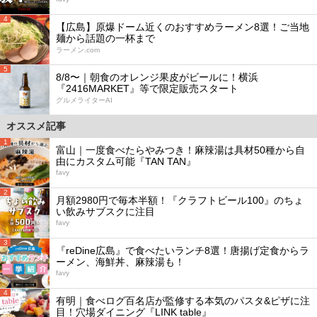
4
【広島】原爆ドーム近くのおすすめラーメン8選！ご当地
麺から話題の一杯まで
ラーメン.com
5
8/8〜｜朝食のオレンジ果皮がビールに！横浜
『2416MARKET』等で限定販売スタート
グルメライターAI
オススメ記事
1
富山｜一度食べたらやみつき！麻辣湯は具材50種から自
由にカスタム可能『TAN TAN』
favy
2
月額2980円で毎本半額！『クラフトビール100』のちょ
い飲みサブスクに注目
favy
3
『reDine広島』で食べたいランチ8選！唐揚げ定食からラ
ーメン、海鮮丼、麻辣湯も！
favy
4
有明｜食べログ百名店が監修する本気のパスタ&ピザに注
目！穴場ダイニング『LINK table』