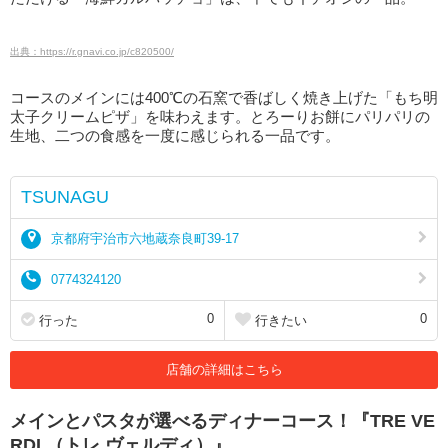
出典：https://r.gnavi.co.jp/c820500/
コースのメインには400℃の石窯で香ばしく焼き上げた「もち明
太子クリームピザ」を味わえます。とろーりお餅にパリパリの
生地、二つの食感を一度に感じられる一品です。
TSUNAGU
京都府宇治市六地蔵奈良町39-17
0774324120
0
0
行った
行きたい
店舗の詳細はこちら
メインとパスタが選べるディナーコース！『TRE VE
RDI （トレ ヴェルディ）』