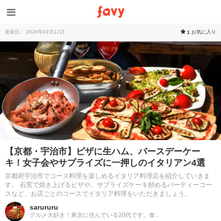
更新日： 2026年02月12日
お気に入り
1
【京都・宇治市】ピザに生ハム、バースデーケー
キ！女子会やサプライズに一押しのイタリアン4選
京都府宇治市でコース料理を楽しめるイタリア料理店を紹介していきま
す。 石窯で焼き上げるピザや、サプライズケーキ頼めるパーティーコー
スなど、お店ごとのコースでイタリア料理をいただきましょう。
sarururu
グルメ大好き！東京に住んでいる20代です。食...