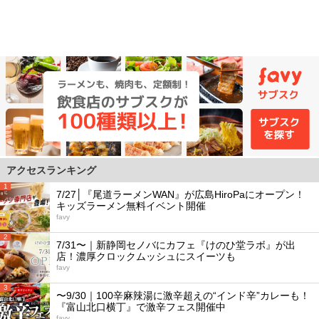
アクセスランキング
1
7/27│『尾道ラーメンWAN』が広島HiroPaにオープン！
キッズラーメン無料イベント開催
favy
2
7/31〜｜新静岡セノバにカフェ『けのひ堂ラボ』が出
店！濃厚クロックムッシュにスイーツも
favy
3
〜9/30｜100辛麻辣湯に激辛超えの“インド辛”カレーも！
『富山北口横丁』で激辛フェス開催中
favy