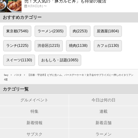
売！大人気の「豚カルビ丼」も待望の復活
8月6日(木) 〜
おすすめカテゴリー
東京都(7546)
ラーメン(2305)
肉(2253)
居酒屋(1804)
ランチ(1225)
渋谷区(1215)
焼肉(1138)
カフェ(1130)
スイーツ(1130)
おもしろ・話題(1065)
favy
パスタ
【京都・宇治市】ピザに生ハム、バースデーケーキ！女子会やサプライズに一押しのイタリアン
4選
カテゴリ一覧
グルメイベント
今日は何の日
特集
連載
新着情報
新着店舗
サブスク
ラーメン