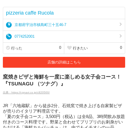
pizzeria caffe Rucola
京都府宇治市槙島町三十五46-7
0774252001
0
0
行った
行きたい
店舗の詳細はこちら
窯焼きピザと海鮮を一度に楽しめる女子会コース！
『TSUNAGU （ツナグ）』
出典：https://r.gnavi.co.jp/c820500/
JR「六地蔵駅」から徒歩2分、石焼窯で焼き上げる自家製ピザ
が売りのイタリア料理店です。
「夏の女子会コース」3,500円（税込）は全8品、3時間飲み放題
付きのコース料理です。野菜と合わせてプリプリのお刺身がい
ただける「海鮮カルパッチョ」は、中でもイチオシの一品。