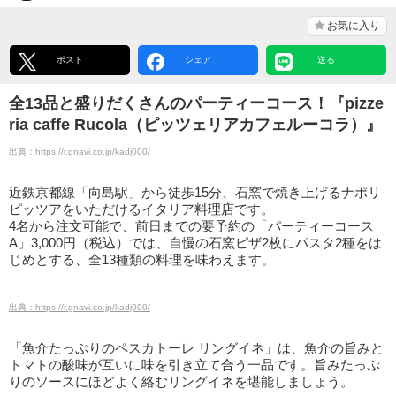
お気に入り
ポスト
シェア
送る
全13品と盛りだくさんのパーティーコース！『pizze
ria caffe Rucola（ピッツェリアカフェルーコラ）』
出典：https://r.gnavi.co.jp/kadj000/
近鉄京都線「向島駅」から徒歩15分、石窯で焼き上げるナポリ
ピッツアをいただけるイタリア料理店です。
4名から注文可能で、前日までの要予約の「パーティーコース
A」3,000円（税込）では、自慢の石窯ピザ2枚にパスタ2種をは
じめとする、全13種類の料理を味わえます。
出典：https://r.gnavi.co.jp/kadj000/
「魚介たっぷりのペスカトーレ リングイネ」は、魚介の旨みと
トマトの酸味が互いに味を引き立て合う一品です。旨みたっぷ
りのソースにほどよく絡むリングイネを堪能しましょう。