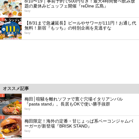
8/10〜19｜事前予約で500円引き！最大4時間食べ飲み放
題の夏休みビュッフェ開催『reDine 広島』
favy
5
【8/31まで急遽延長】ビールやサワーが111円！お通し代
無料！新宿『もッち』の特別企画を見逃すな
favy
オススメ記事
1
梅田│喧騒を離れソファで寛ぐ穴場イタリアンバル
『pasta stand』。長居もOKで使い勝手抜群
favy
2
梅田限定！海外の定番・甘じょっぱ系ベーコンジャムバ
ーガーが新登場『BRISK STAND』
favy