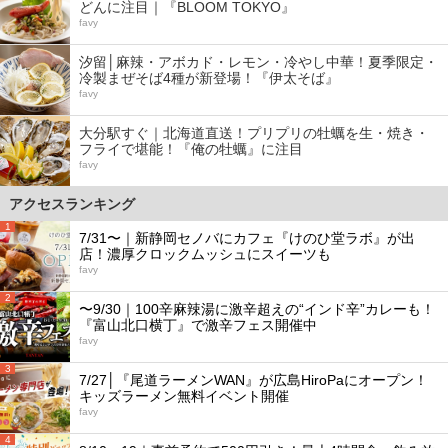
どんに注目｜『BLOOM TOKYO』
favy
汐留│麻辣・アボカド・レモン・冷やし中華！夏季限定・
冷製まぜそば4種が新登場！『伊太そば』
favy
大分駅すぐ｜北海道直送！プリプリの牡蠣を生・焼き・
フライで堪能！『俺の牡蠣』に注目
favy
アクセスランキング
1
7/31〜｜新静岡セノバにカフェ『けのひ堂ラボ』が出
店！濃厚クロックムッシュにスイーツも
favy
2
〜9/30｜100辛麻辣湯に激辛超えの“インド辛”カレーも！
『富山北口横丁』で激辛フェス開催中
favy
3
7/27│『尾道ラーメンWAN』が広島HiroPaにオープン！
キッズラーメン無料イベント開催
favy
4