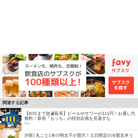
関連する記事
【8/31まで急遽延長】ビールやサワーが111円！お通し代
無料！新宿『もッち』の特別企画を見逃すな
favy
汐留│丸ごと1本の明太子が贅沢！土日限定の冷製玄米う