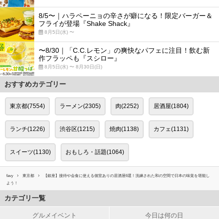
8/5〜｜ハラペーニョの辛さが癖になる！限定バーガー＆
フライが登場『Shake Shack』
8月5日(水) 〜
〜8/30｜「C.C.レモン」の爽快なパフェに注目！飲む新
作フラッペも『スシロー』
8月5日(水) 〜 8月30日(日)
おすすめカテゴリー
東京都(7554)
ラーメン(2305)
肉(2252)
居酒屋(1804)
ランチ(1226)
渋谷区(1215)
焼肉(1138)
カフェ(1131)
スイーツ(1130)
おもしろ・話題(1064)
favy
東京都
【銀座】接待や会食に使える個室ありの居酒屋6選！洗練された和の空間で日本の味覚を堪能し
よう！
カテゴリ一覧
グルメイベント
今日は何の日