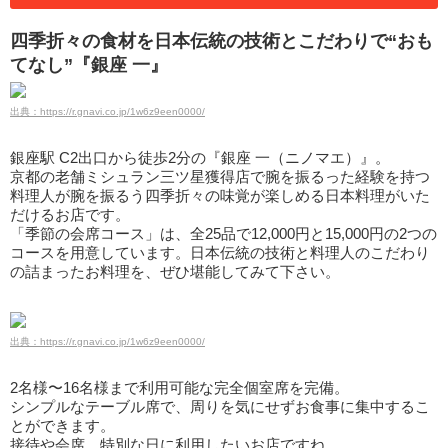
四季折々の食材を日本伝統の技術とこだわりで“おも
てなし”『銀座 一』
出典：https://r.gnavi.co.jp/1w6z9een0000/
銀座駅 C2出口から徒歩2分の『銀座 一（ニノマエ）』。
京都の老舗ミシュラン三ツ星獲得店で腕を振るった経験を持つ
料理人が腕を振るう四季折々の味覚が楽しめる日本料理がいた
だけるお店です。
「季節の会席コース」は、全25品で12,000円と15,000円の2つの
コースを用意しています。日本伝統の技術と料理人のこだわり
の詰まったお料理を、ぜひ堪能してみて下さい。
出典：https://r.gnavi.co.jp/1w6z9een0000/
2名様〜16名様まで利用可能な完全個室席を完備。
シンプルなテーブル席で、周りを気にせずお食事に集中するこ
とができます。
接待や会席、特別な日に利用したいお店ですね。