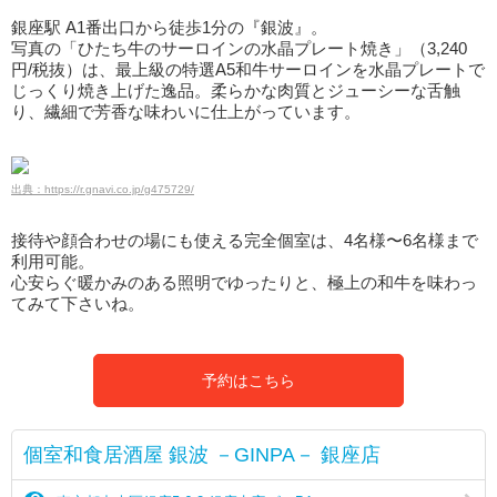
銀座駅 A1番出口から徒歩1分の『銀波』。
写真の「ひたち牛のサーロインの水晶プレート焼き」（3,240
円/税抜）は、最上級の特選A5和牛サーロインを水晶プレートで
じっくり焼き上げた逸品。柔らかな肉質とジューシーな舌触
り、繊細で芳香な味わいに仕上がっています。
出典：https://r.gnavi.co.jp/g475729/
接待や顔合わせの場にも使える完全個室は、4名様〜6名様まで
利用可能。
心安らぐ暖かみのある照明でゆったりと、極上の和牛を味わっ
てみて下さいね。
予約はこちら
個室和食居酒屋 銀波 －GINPA－ 銀座店