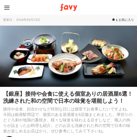
更新日： 2018年09月13日
お気に入り
1
【銀座】接待や会食に使える個室ありの居酒屋6選！
洗練された和の空間で日本の味覚を堪能しよう！
接待や会食、顔合わせなど特別な日には個室でお食事したいですよね。
今回は銀座駅周辺で、個室のある居酒屋を6店舗まとめました。厚切りの
どぐろ刺や地鶏の藁焼き、様々な味覚を味わえる豆すしなど、職人の拘
りが詰まったお料理も紹介。どのお店も洗練された和の空間で日本の味
覚が楽しめるお店ばかり。ぜひ参考にしてみて下さいね。