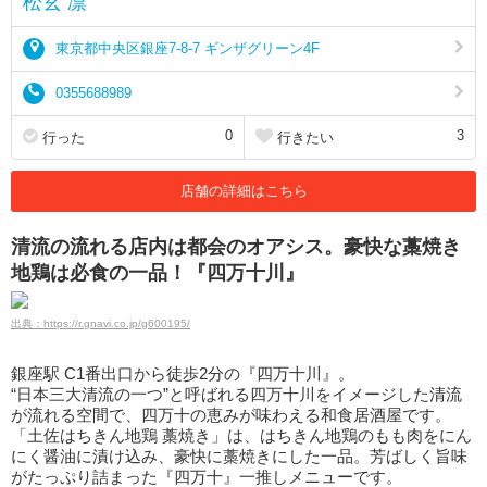
松玄 凛
東京都中央区銀座7-8-7 ギンザグリーン4F
0355688989
0
3
行った
行きたい
店舗の詳細はこちら
清流の流れる店内は都会のオアシス。豪快な藁焼き
地鶏は必食の一品！『四万十川』
出典：https://r.gnavi.co.jp/g600195/
銀座駅 C1番出口から徒歩2分の『四万十川』。
“日本三大清流の一つ”と呼ばれる四万十川をイメージした清流
が流れる空間で、四万十の恵みが味わえる和食居酒屋です。
「土佐はちきん地鶏 藁焼き」は、はちきん地鶏のもも肉をにん
にく醤油に漬け込み、豪快に藁焼きにした一品。芳ばしく旨味
がたっぷり詰まった『四万十』一推しメニューです。