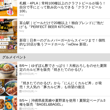
3
札幌・4PLA｜常時100種以上のクラフトビールが揃う！
自分で手にとって飲み比べもできる『クラフトビール
100』
favy
4
富山駅｜ビールだけで20種以上！独自ブレンドに“泡だ
け”も『PERFECT BEER KITCHEN』
favy
5
新宿｜日本一のグルメバーガーからスイーツまで！個性
的な10店が集うフードホール『reDine 新宿』
favy
グルメイベント
8/6〜｜ゆずぽん酢でさっぱり！大根おろしをのせた夏限
定のカルビ丼を販売『焼きたてのかるび』
8月6日(木) 〜
『焼きたてのかるび』から「にんにくカルビ丼」が発
売！大人気の「豚カルビ丼」も待望の復活
8月6日(木) 〜
8/5〜｜沖縄県産黒糖や夏野菜を使用！夏限定ベーグル3
種を販売『BAGEL&BAGEL』
8月5日(水) 〜