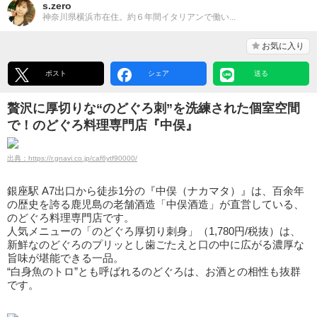
s.zero
神奈川県横浜市在住。約６年間イタリアンで働い...
お気に入り
ポスト
シェア
送る
贅沢に厚切りな“のどぐろ刺”を洗練された個室空間
で！のどぐろ料理専門店『中俣』
出典：https://r.gnavi.co.jp/caf6ytf90000/
銀座駅 A7出口から徒歩1分の『中俣（ナカマタ）』は、百余年
の歴史を誇る鹿児島の老舗酒造「中俣酒造」が直営している、
のどぐろ料理専門店です。
人気メニューの「のどぐろ厚切り刺身」（1,780円/税抜）は、
新鮮なのどぐろのプリッとし歯ごたえと口の中に広がる濃厚な
旨味が堪能できる一品。
“白身魚のトロ”とも呼ばれるのどぐろは、お酒との相性も抜群
です。