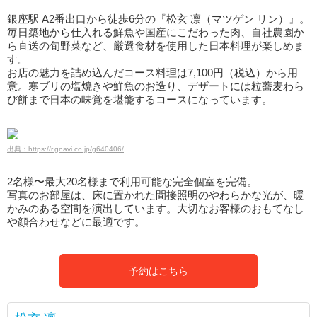
銀座駅 A2番出口から徒歩6分の『松玄 凛（マツゲン リン）』。
毎日築地から仕入れる鮮魚や国産にこだわった肉、自社農園か
ら直送の旬野菜など、厳選食材を使用した日本料理が楽しめま
す。
お店の魅力を詰め込んだコース料理は7,100円（税込）から用
意。寒ブリの塩焼きや鮮魚のお造り、デザートには粒蕎麦わら
び餅まで日本の味覚を堪能するコースになっています。
出典：https://r.gnavi.co.jp/g640406/
2名様〜最大20名様まで利用可能な完全個室を完備。
写真のお部屋は、床に置かれた間接照明のやわらかな光が、暖
かみのある空間を演出しています。大切なお客様のおもてなし
や顔合わせなどに最適です。
予約はこちら