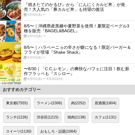
『焼きたてのかるび』から「にんにくカルビ丼」が発
売！大人気の「豚カルビ丼」も待望の復活
8月6日(木) 〜
8/5〜｜沖縄県産黒糖や夏野菜を使用！夏限定ベーグル3
種を販売『BAGEL&BAGEL』
8月5日(水) 〜
8/5〜｜ハラペーニョの辛さが癖になる！限定バーガー＆
フライが登場『Shake Shack』
8月5日(水) 〜
〜8/30｜「C.C.レモン」の爽快なパフェに注目！飲む新
作フラッペも『スシロー』
8月5日(水) 〜 8月30日(日)
おすすめカテゴリー
東京都(7555)
ラーメン(2306)
肉(2252)
居酒屋(1804)
ランチ(1226)
渋谷区(1215)
焼肉(1138)
カフェ(1131)
スイーツ(1130)
おもしろ・話題(1064)