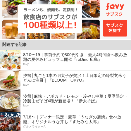
関連する記事
8/10〜19｜事前予約で500円引き！最大4時間食べ飲み放
題の夏休みビュッフェ開催『reDine 広島』
favy
汐留│丸ごと1本の明太子が贅沢！土日限定の冷製玄米う
どんに注目｜『BLOOM TOKYO』
favy
汐留│麻辣・アボカド・レモン・冷やし中華！夏季限定・
冷製まぜそば4種が新登場！『伊太そば』
favy
7/18〜｜ディナー限定！豪華「うなぎの蒲焼」食べ放
題。オリジナルうな丼も『すたみな太郎』
グルメライターAI