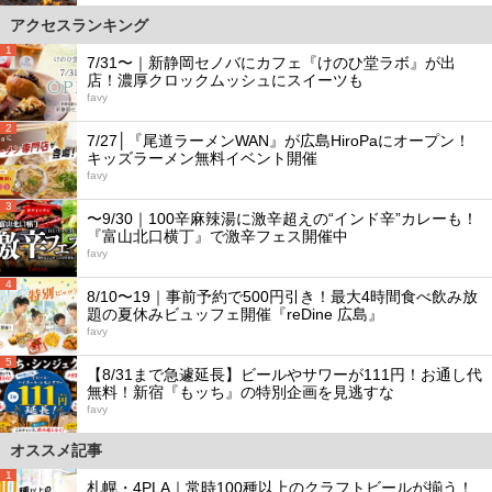
アクセスランキング
1
7/31〜｜新静岡セノバにカフェ『けのひ堂ラボ』が出
店！濃厚クロックムッシュにスイーツも
favy
2
7/27│『尾道ラーメンWAN』が広島HiroPaにオープン！
キッズラーメン無料イベント開催
favy
3
〜9/30｜100辛麻辣湯に激辛超えの“インド辛”カレーも！
『富山北口横丁』で激辛フェス開催中
favy
4
8/10〜19｜事前予約で500円引き！最大4時間食べ飲み放
題の夏休みビュッフェ開催『reDine 広島』
favy
5
【8/31まで急遽延長】ビールやサワーが111円！お通し代
無料！新宿『もッち』の特別企画を見逃すな
favy
オススメ記事
1
札幌・4PLA｜常時100種以上のクラフトビールが揃う！