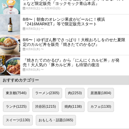
ェなど限定販売『ヨックモック青山本店』
8月8日(土) 〜 8月30日(日)
8/8〜｜朝食のオレンジ果皮がビールに！横浜
『2416MARKET』等で限定販売スタート
8月8日(土) 〜
8/6〜｜ゆずぽん酢でさっぱり！大根おろしをのせた夏限
定のカルビ丼を販売『焼きたてのかるび』
8月6日(木) 〜
『焼きたてのかるび』から「にんにくカルビ丼」が発
売！大人気の「豚カルビ丼」も待望の復活
8月6日(木) 〜
おすすめカテゴリー
東京都(7546)
ラーメン(2305)
肉(2253)
居酒屋(1804)
ランチ(1225)
渋谷区(1215)
焼肉(1138)
カフェ(1130)
スイーツ(1130)
おもしろ・話題(1065)