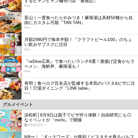
するビャンビャン麺専門店『秦唐記』
favy
2
富山｜一度食べたらやみつき！麻辣湯は具材50種から自
由にカスタム可能『TAN TAN』
favy
3
月額2980円で毎本半額！『クラフトビール100』のちょ
い飲みサブスクに注目
favy
4
『reDine広島』で食べたいランチ8選！唐揚げ定食からラ
ーメン、海鮮丼、麻辣湯も！
favy
5
有明｜食べログ百名店が監修する本気のパスタ&ピザに注
目！穴場ダイニング『LINK table』
favy
グルメイベント
浜松町│8月9日は親子でピザ作り体験！自由研究にも◎
なイベントが『michi』で開催
8月9日(日) 〜
8/8〜｜「ダックワーズ」が復刻！ピスタチオ香るパルフ