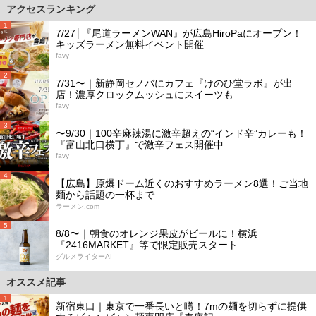
アクセスランキング
1
7/27│『尾道ラーメンWAN』が広島HiroPaにオープン！
キッズラーメン無料イベント開催
favy
2
7/31〜｜新静岡セノバにカフェ『けのひ堂ラボ』が出
店！濃厚クロックムッシュにスイーツも
favy
3
〜9/30｜100辛麻辣湯に激辛超えの“インド辛”カレーも！
『富山北口横丁』で激辛フェス開催中
favy
4
【広島】原爆ドーム近くのおすすめラーメン8選！ご当地
麺から話題の一杯まで
ラーメン.com
5
8/8〜｜朝食のオレンジ果皮がビールに！横浜
『2416MARKET』等で限定販売スタート
グルメライターAI
オススメ記事
1
新宿東口｜東京で一番長いと噂！7mの麺を切らずに提供