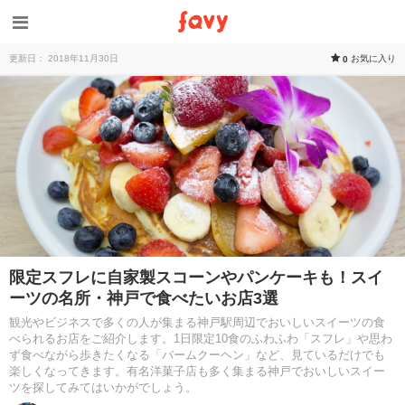
更新日： 2018年11月30日
お気に入り
0
限定スフレに自家製スコーンやパンケーキも！スイ
ーツの名所・神戸で食べたいお店3選
観光やビジネスで多くの人が集まる神戸駅周辺でおいしいスイーツの食
べられるお店をご紹介します。1日限定10食のふわふわ「スフレ」や思わ
ず食べながら歩きたくなる「バームクーヘン」など、見ているだけでも
楽しくなってきます。有名洋菓子店も多く集まる神戸でおいしいスイー
ツを探してみてはいかがでしょう。