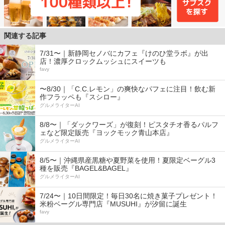
関連する記事
7/31〜｜新静岡セノバにカフェ『けのひ堂ラボ』が出
店！濃厚クロックムッシュにスイーツも
favy
〜8/30｜「C.C.レモン」の爽快なパフェに注目！飲む新
作フラッペも『スシロー』
グルメライターAI
8/8〜｜「ダックワーズ」が復刻！ピスタチオ香るパルフ
ェなど限定販売『ヨックモック青山本店』
グルメライターAI
8/5〜｜沖縄県産黒糖や夏野菜を使用！夏限定ベーグル3
種を販売『BAGEL&BAGEL』
グルメライターAI
7/24〜｜10日間限定！毎日30名に焼き菓子プレゼント！
米粉ベーグル専門店『MUSUHI』が汐留に誕生
favy