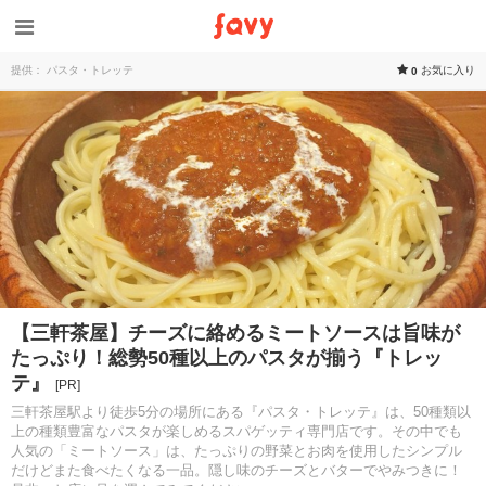
提供： パスタ・トレッテ
お気に入り
0
【三軒茶屋】チーズに絡めるミートソースは旨味が
たっぷり！総勢50種以上のパスタが揃う『トレッ
テ』
[PR]
三軒茶屋駅より徒歩5分の場所にある『パスタ・トレッテ』は、50種類以
上の種類豊富なパスタが楽しめるスパゲッティ専門店です。その中でも
人気の「ミートソース」は、たっぷりの野菜とお肉を使用したシンプル
だけどまた食べたくなる一品。隠し味のチーズとバターでやみつきに！