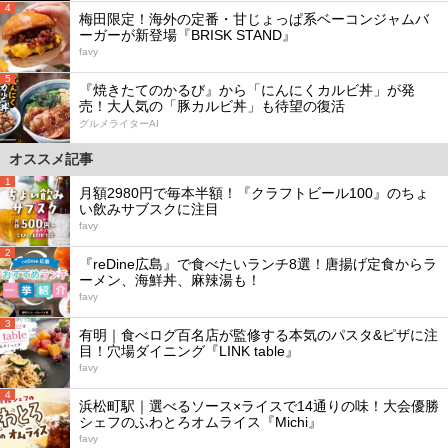
4
梅田限定！海外の定番・甘じょっぱ系ベーコンジャムバ
ーガーが新登場『BRISK STAND』
favy
5
『焼きたてのかるび』から「にんにくカルビ丼」が発
売！大人気の「豚カルビ丼」も待望の復活
グルメライターAI
オススメ記事
1
月額2980円で毎本半額！『クラフトビール100』のちょ
い飲みサブスクに注目
favy
2
『reDine広島』で食べたいランチ8選！唐揚げ定食からラ
ーメン、海鮮丼、麻辣湯も！
favy
3
有明｜食べログ百名店が監修する本気のパスタ&ピザに注
目！穴場ダイニング『LINK table』
favy
4
浜松町駅｜選べるソース×ライスで14通りの味！大会優勝
シェフのふわとろオムライス『Michi』
favy