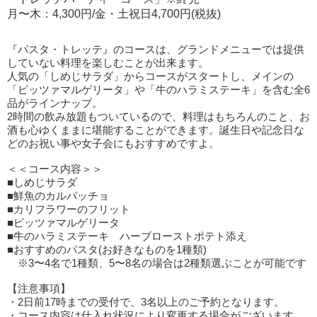
月〜木：4,300円/金・土祝日4,700円(税抜)
『パスタ・トレッテ』のコースは、グランドメニューでは提供
していない料理を楽しむことが出来ます。
人気の「しめじサラダ」からコースがスタートし、メインの
「ピッツァマルゲリータ」や「牛のハラミステーキ」を含む全6
品がラインナップ。
2時間の飲み放題もついているので、料理はもちろんのこと、お
酒も心ゆくままに堪能することができます。誕生日や記念日な
どのお祝い事や女子会にもおすすめですよ。
＜＜コース内容＞＞
■しめじサラダ
■鮮魚のカルパッチョ
■カリフラワーのフリット
■ピッツァマルゲリータ
■牛のハラミステーキ ハーブローストポテト添え
■おすすめのパスタ(お好きなものを1種類)
※3〜4名で1種類、5〜8名の場合は2種類選ぶことが可能です
【注意事項】
・2日前17時までの受付で、3名以上のご予約となります。
・コース内容は仕入れ状況により変更する場合がございます。