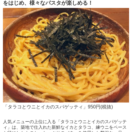
をはじめ、様々なパスタが楽しめる！
「タラコとウニとイカのスパゲッティ」950円(税抜)
人気メニューの上位に入る「タラコとウニとイカのスパゲッテ
ィ」は、築地で仕入れた新鮮なイカとタラコ、練ウニをペース