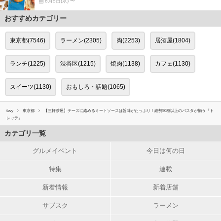
8月5日(水) 〜
おすすめカテゴリー
東京都(7546)
ラーメン(2305)
肉(2253)
居酒屋(1804)
ランチ(1225)
渋谷区(1215)
焼肉(1138)
カフェ(1130)
スイーツ(1130)
おもしろ・話題(1065)
favy
東京都
【三軒茶屋】チーズに絡めるミートソースは旨味がたっぷり！総勢50種以上のパスタが揃う『ト
レッテ』
カテゴリ一覧
グルメイベント
今日は何の日
特集
連載
新着情報
新着店舗
サブスク
ラーメン