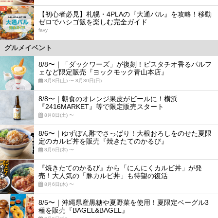
5
【初心者必見】札幌・4PLAの『大通バル』を攻略！移動
ゼロでハシゴ飯を楽しむ完全ガイド
favy
グルメイベント
8/8〜｜「ダックワーズ」が復刻！ピスタチオ香るパルフ
ェなど限定販売『ヨックモック青山本店』
8月8日(土) 〜 8月30日(日)
8/8〜｜朝食のオレンジ果皮がビールに！横浜
『2416MARKET』等で限定販売スタート
8月8日(土) 〜
8/6〜｜ゆずぽん酢でさっぱり！大根おろしをのせた夏限
定のカルビ丼を販売『焼きたてのかるび』
8月6日(木) 〜
『焼きたてのかるび』から「にんにくカルビ丼」が発
売！大人気の「豚カルビ丼」も待望の復活
8月6日(木) 〜
8/5〜｜沖縄県産黒糖や夏野菜を使用！夏限定ベーグル3
種を販売『BAGEL&BAGEL』