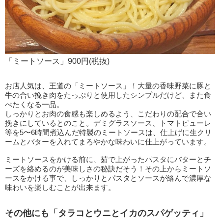
「ミートソース」900円(税抜)
お店人気は、王道の「ミートソース」！大量の香味野菜に豚と
牛の合い挽き肉をたっぷりと使用したシンプルだけど、また食
べたくなる一品。
しっかりとお肉の食感も楽しめるよう、こだわりの配合で合い
挽きにしているとのこと。デミグラスソース、トマトピューレ
等を5〜6時間煮込んだ特製のミートソースは、仕上げに生クリ
ームとバターを入れてまろやかな味わいに仕上がっています。
ミートソースをかける前に、茹で上がったパスタにバターとチ
ーズを絡めるのが美味しさの秘訣だそう！その上からミートソ
ースをかける事で、しっかりとパスタとソースが絡んで濃厚な
味わいを楽しむことが出来ます。
その他にも「タラコとウニとイカのスパゲッティ」