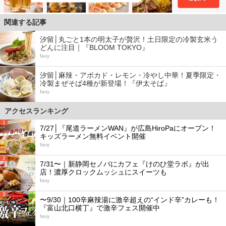
関連する記事
汐留│丸ごと1本の明太子が贅沢！土日限定の冷製玄米う
どんに注目｜『BLOOM TOKYO』
favy
汐留│麻辣・アボカド・レモン・冷やし中華！夏季限定・
冷製まぜそば4種が新登場！『伊太そば』
favy
アクセスランキング
1
7/27│『尾道ラーメンWAN』が広島HiroPaにオープン！
キッズラーメン無料イベント開催
favy
2
7/31〜｜新静岡セノバにカフェ『けのひ堂ラボ』が出
店！濃厚クロックムッシュにスイーツも
favy
3
〜9/30｜100辛麻辣湯に激辛超えの“インド辛”カレーも！
『富山北口横丁』で激辛フェス開催中
favy