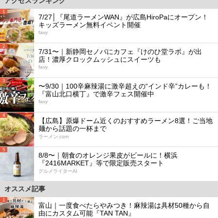
アクセスランキング
1
7/27│『尾道ラーメンWAN』が広島HiroPaにオープン！
キッズラーメン無料イベント開催
favy
2
7/31〜｜新静岡セノバにカフェ『けのひ堂ラボ』が出
店！濃厚クロックムッシュにスイーツも
favy
3
〜9/30｜100辛麻辣湯に激辛超えの“インド辛”カレーも！
『富山北口横丁』で激辛フェス開催中
favy
4
【広島】原爆ドーム近くのおすすめラーメン8選！ご当地
麺から話題の一杯まで
ラーメン.com
5
8/8〜｜朝食のオレンジ果皮がビールに！横浜
『2416MARKET』等で限定販売スタート
グルメライターAI
オススメ記事
1
富山｜一度食べたらやみつき！麻辣湯は具材50種から自
由にカスタム可能『TAN TAN』