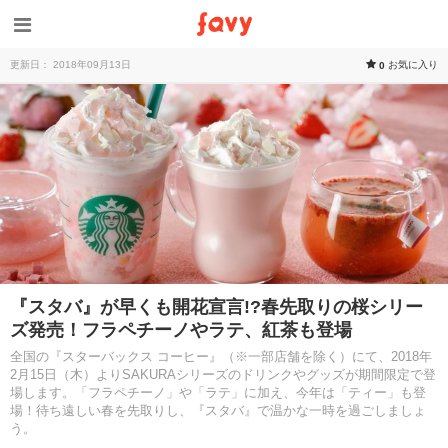
更新日： 2018年09月13日
お気に入り
0
『スタバ』が早くも開花宣言!?春先取りの桜シリー
ズ発売！フラペチーノやラテ、紅茶も登場
全国の『スターバックス コーヒー』（※一部店舗を除く）にて、2018年
2月15日（木）よりSAKURAシリーズのドリンクやグッズが期間限定で登
場します。「フラペチーノ」や「ラテ」に加え、今年は「ティー」も登
場！待ち遠しい春を先取りし、『スタバ』で温かな一時を過ごしましょ
う。