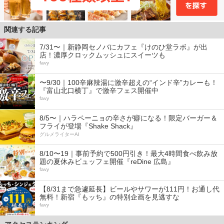
関連する記事
7/31〜｜新静岡セノバにカフェ『けのひ堂ラボ』が出
店！濃厚クロックムッシュにスイーツも
favy
〜9/30｜100辛麻辣湯に激辛超えの“インド辛”カレーも！
『富山北口横丁』で激辛フェス開催中
favy
8/5〜｜ハラペーニョの辛さが癖になる！限定バーガー＆
フライが登場『Shake Shack』
グルメライターAI
8/10〜19｜事前予約で500円引き！最大4時間食べ飲み放
題の夏休みビュッフェ開催『reDine 広島』
favy
【8/31まで急遽延長】ビールやサワーが111円！お通し代
無料！新宿『もッち』の特別企画を見逃すな
favy