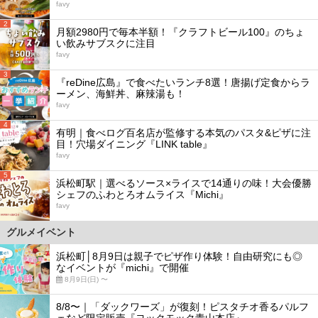
favy
2
月額2980円で毎本半額！『クラフトビール100』のちょ
い飲みサブスクに注目
favy
3
『reDine広島』で食べたいランチ8選！唐揚げ定食からラ
ーメン、海鮮丼、麻辣湯も！
favy
4
有明｜食べログ百名店が監修する本気のパスタ&ピザに注
目！穴場ダイニング『LINK table』
favy
5
浜松町駅｜選べるソース×ライスで14通りの味！大会優勝
シェフのふわとろオムライス『Michi』
favy
グルメイベント
浜松町│8月9日は親子でピザ作り体験！自由研究にも◎
なイベントが『michi』で開催
8月9日(日) 〜
8/8〜｜「ダックワーズ」が復刻！ピスタチオ香るパルフ
ェなど限定販売『ヨックモック青山本店』