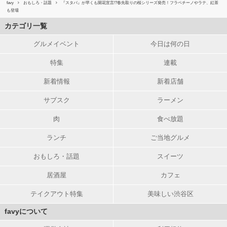
favy
おもしろ・話題
『スタバ』が早くも開花宣言!?春先取りの桜シリーズ発売！フラペチーノやラテ、紅茶
も登場
カテゴリ一覧
グルメイベント
今日は何の日
特集
連載
新着情報
新着店舗
サブスク
ラーメン
肉
食べ放題
ランチ
ご当地グルメ
おもしろ・話題
スイーツ
居酒屋
カフェ
テイクアウト特集
美味しい渋谷区
favyについて