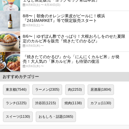
8月8日(土) 〜 8月30日(日)
8/8〜｜朝食のオレンジ果皮がビールに！横浜
『2416MARKET』等で限定販売スタート
8月8日(土) 〜
8/6〜｜ゆずぽん酢でさっぱり！大根おろしをのせた夏限
定のカルビ丼を販売『焼きたてのかるび』
8月6日(木) 〜
『焼きたてのかるび』から「にんにくカルビ丼」が発
売！大人気の「豚カルビ丼」も待望の復活
8月6日(木) 〜
おすすめカテゴリー
東京都(7546)
ラーメン(2305)
肉(2253)
居酒屋(1804)
ランチ(1225)
渋谷区(1215)
焼肉(1138)
カフェ(1130)
スイーツ(1130)
おもしろ・話題(1065)