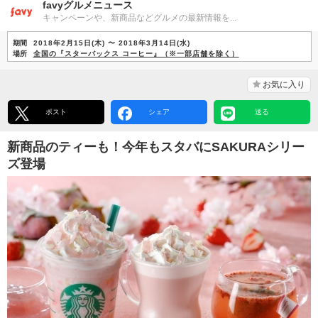
favyグルメニュース
キャンペーンや、新商品などグルメの最新情報を...
期間
2018年2月15日(木) 〜 2018年3月14日(水)
場所
全国の『スターバックス コーヒー』（※一部店舗を除く）
お気に入り
ポスト
シェア
送る
新商品のティーも！今年もスタバにSAKURAシリー
ズ登場