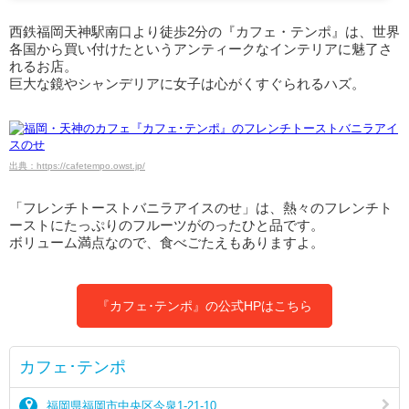
西鉄福岡天神駅南口より徒歩2分の『カフェ・テンポ』は、世界
各国から買い付けたというアンティークなインテリアに魅了さ
れるお店。
巨大な鏡やシャンデリアに女子は心がくすぐられるハズ。
出典：https://cafetempo.owst.jp/
「フレンチトーストバニラアイスのせ」は、熱々のフレンチト
ーストにたっぷりのフルーツがのったひと品です。
ボリューム満点なので、食べごたえもありますよ。
『カフェ･テンポ』の公式HPはこちら
カフェ･テンポ
福岡県福岡市中央区今泉1-21-10