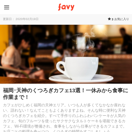
更新日： 2020年02月19日
お気に入り
3
福岡･天神のくつろぎカフェ13選！一休みから食事に
作業まで！
カフェがひしめく福岡の天神エリア。いつも人が多くてなかなか座れな
い、語れない！なんてこともよくありますよね。そんな時に便利な天神
のくつろぎカフェを紹介。すべて手作りのふわふわパンケーキが人気の
カフェ、旬のフルーツを使ったサクサクなタルトケーキを堪能できるカ
フェ、Wi-Fi環境が整備され、食事をしながら仕事ができるカフェまで。
お店ごとの料理を食べつつ、くつろぎの時間をすごしましょう。