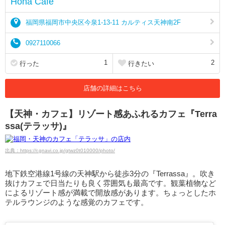
Hona Cafe
福岡県福岡市中央区今泉1-13-11 カルティス天神南2F
0927110066
1
2
行った
行きたい
店舗の詳細はこちら
【天神・カフェ】リゾート感あふれるカフェ『Terra
ssa(テラッサ)』
出典：https://r.gnavi.co.jp/gtwz0t010000/photo/
地下鉄空港線1号線の天神駅から徒歩3分の『Terrassa』。吹き
抜けカフェで日当たりも良く雰囲気も最高です。観葉植物など
によるリゾート感が満載で開放感があります。ちょっとしたホ
テルラウンジのような感覚のカフェです。