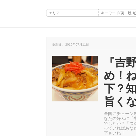
更新日： 2019年07月11日
『吉
め！
下？
旨く
全国にチェーン
なたの好みに「
でしたか？「つ
っていればあな
下さいね！