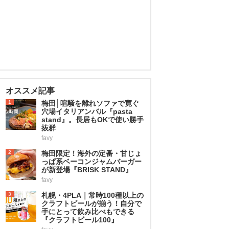
オススメ記事
1
梅田│喧騒を離れソファで寛ぐ
穴場イタリアンバル『pasta
stand』。長居もOKで使い勝手
抜群
favy
2
梅田限定！海外の定番・甘じょ
っぱ系ベーコンジャムバーガー
が新登場『BRISK STAND』
favy
3
札幌・4PLA｜常時100種以上の
クラフトビールが揃う！自分で
手にとって飲み比べもできる
『クラフトビール100』