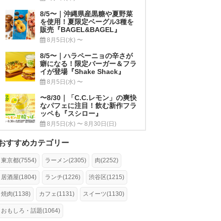
8/5〜｜沖縄県産黒糖や夏野菜
を使用！夏限定ベーグル3種を
販売『BAGEL&BAGEL』
8月5日(水) 〜
8/5〜｜ハラペーニョの辛さが
癖になる！限定バーガー＆フラ
イが登場『Shake Shack』
8月5日(水) 〜
〜8/30｜「C.C.レモン」の爽快
なパフェに注目！飲む新作フラ
ッペも『スシロー』
8月5日(水) 〜 8月30日(日)
おすすめカテゴリー
東京都(7554)
ラーメン(2305)
肉(2252)
居酒屋(1804)
ランチ(1226)
渋谷区(1215)
焼肉(1138)
カフェ(1131)
スイーツ(1130)
おもしろ・話題(1064)