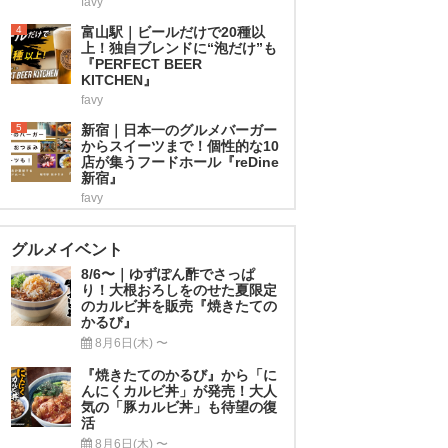
favy
4
富山駅｜ビールだけで20種以
上！独自ブレンドに“泡だけ”も
『PERFECT BEER
KITCHEN』
favy
5
新宿｜日本一のグルメバーガー
からスイーツまで！個性的な10
店が集うフードホール『reDine
新宿』
favy
グルメイベント
8/6〜｜ゆずぽん酢でさっぱ
り！大根おろしをのせた夏限定
のカルビ丼を販売『焼きたての
かるび』
8月6日(木) 〜
『焼きたてのかるび』から「に
んにくカルビ丼」が発売！大人
気の「豚カルビ丼」も待望の復
活
8月6日(木) 〜