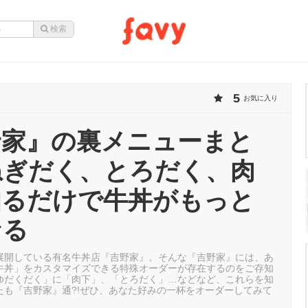
5
お気に入り
野家』の裏メニューまと
ねぎだく、とろだく、肉
知るだけで牛丼がもっと
なる
展開している有名牛丼店『吉野家』。そんな『吉野家』には、あ
牛丼」をカスタマイズできる特殊オーダーが存在するのをご存知
ゆだくだく」に「肉下」、「とろだく」…などなど、これらを知
たも『吉野家』通?!ぜひ、あなた好みの一杯をオーダーしてみて