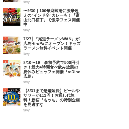
favy
2
〜9/30｜100辛麻辣湯に激辛超
えの“インド辛”カレーも！『富
山北口横丁』で激辛フェス開催
中
favy
3
7/27│『尾道ラーメンWAN』が
広島HiroPaにオープン！キッズ
ラーメン無料イベント開催
favy
4
8/10〜19｜事前予約で500円引
き！最大4時間食べ飲み放題の
夏休みビュッフェ開催『reDine
広島』
favy
5
【8/31まで急遽延長】ビールや
サワーが111円！お通し代無
料！新宿『もッち』の特別企画
を見逃すな
favy