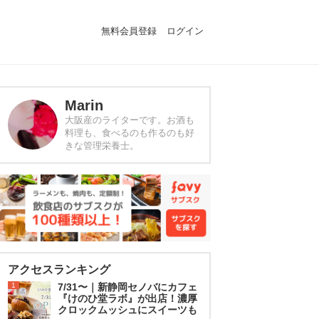
無料会員登録
ログイン
Marin
大阪産のライターです。お酒も
料理も、食べるのも作るのも好
きな管理栄養士。
アクセスランキング
1
7/31〜｜新静岡セノバにカフェ
『けのひ堂ラボ』が出店！濃厚
クロックムッシュにスイーツも