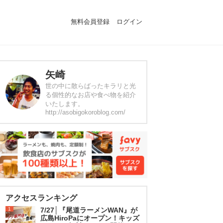
無料会員登録
ログイン
矢崎
世の中に散らばったキラリと光
る個性的なお店や食べ物を紹介
いたします。
http://asobigokoroblog.com/
アクセスランキング
1
7/27│『尾道ラーメンWAN』が
広島HiroPaにオープン！キッズ