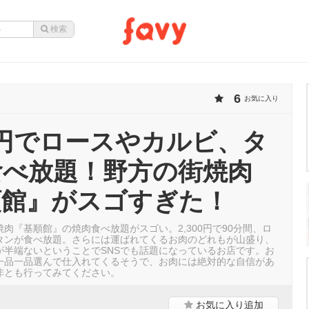
6
お気に入り
00円でロースやカルビ、タ
食べ放題！野方の街焼肉
順館』がスゴすぎた！
肉『基順館』の焼肉食べ放題がスゴい。2,300円で90分間、ロ
タンが食べ放題。さらには運ばれてくるお肉のどれもが山盛り、
が半端ないということでSNSでも話題になっているお店です。お
一品一品選んで仕入れてくるそうで、お肉には絶対的な自信があ
非とも行ってみてください。
お気に入り
追加