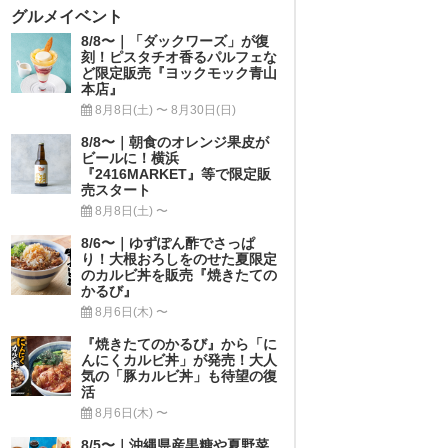
グルメイベント
8/8〜｜「ダックワーズ」が復
刻！ピスタチオ香るパルフェな
ど限定販売『ヨックモック青山
本店』
8月8日(土) 〜 8月30日(日)
8/8〜｜朝食のオレンジ果皮が
ビールに！横浜
『2416MARKET』等で限定販
売スタート
8月8日(土) 〜
8/6〜｜ゆずぽん酢でさっぱ
り！大根おろしをのせた夏限定
のカルビ丼を販売『焼きたての
かるび』
8月6日(木) 〜
『焼きたてのかるび』から「に
んにくカルビ丼」が発売！大人
気の「豚カルビ丼」も待望の復
活
8月6日(木) 〜
8/5〜｜沖縄県産黒糖や夏野菜