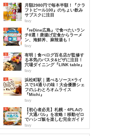
1
月額2980円で毎本半額！『クラ
フトビール100』のちょい飲み
サブスクに注目
favy
2
『reDine広島』で食べたいラン
チ8選！唐揚げ定食からラーメ
ン、海鮮丼、麻辣湯も！
favy
3
有明｜食べログ百名店が監修す
る本気のパスタ&ピザに注目！
穴場ダイニング『LINK table』
favy
4
浜松町駅｜選べるソース×ライ
スで14通りの味！大会優勝シェ
フのふわとろオムライス
『Michi』
favy
5
【初心者必見】札幌・4PLAの
『大通バル』を攻略！移動ゼロ
でハシゴ飯を楽しむ完全ガイド
favy