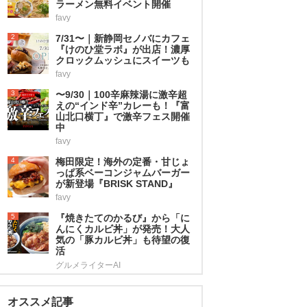
ラーメン無料イベント開催
favy
2
7/31〜｜新静岡セノバにカフェ
『けのひ堂ラボ』が出店！濃厚
クロックムッシュにスイーツも
favy
3
〜9/30｜100辛麻辣湯に激辛超
えの“インド辛”カレーも！『富
山北口横丁』で激辛フェス開催
中
favy
4
梅田限定！海外の定番・甘じょ
っぱ系ベーコンジャムバーガー
が新登場『BRISK STAND』
favy
5
『焼きたてのかるび』から「に
んにくカルビ丼」が発売！大人
気の「豚カルビ丼」も待望の復
活
グルメライターAI
オススメ記事