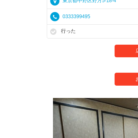
東京都中野区野方5-18-4
0333399495
行った