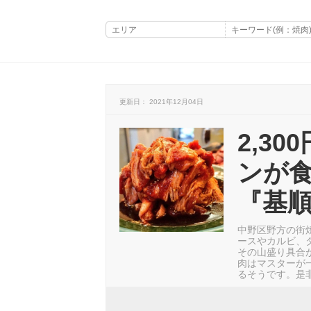
更新日： 2021年12月04日
2,3
ンが
『基
中野区野方の街焼
ースやカルビ、
その山盛り具合
肉はマスターが
るそうです。是