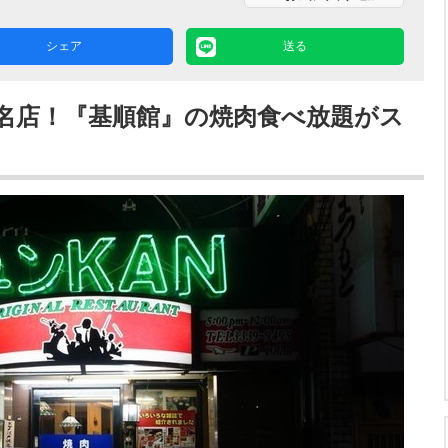
シェア
送る
名店！『基順館』の焼肉食べ放題がス