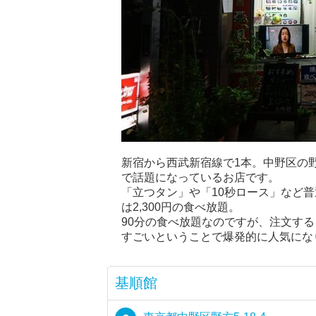
新宿から西武新宿線で1本。中野区の
で話題になっているお店です。
「立つタン」や「10秒ロース」など
は2,300円の食べ放題。
90分の食べ放題なのですが、注文す
すごいということで爆発的に人気にな
基順館