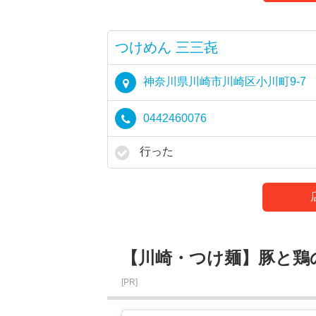
つけめん 三三㐂
神奈川県川崎市川崎区小川町9-7
0442460076
行った
【川崎・つけ麺】豚と鶏
[PR]