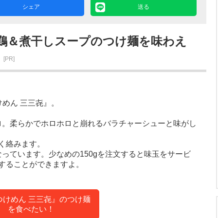
シェア
送る
鶏＆煮干しスープのつけ麺を味わえ
』
[PR]
めん 三三㐂』。
ロ。柔らかでホロホロと崩れるバラチャーシューと味がし
く絡みます。
となっています。少なめの150gを注文すると味玉をサービ
することができますよ。
つけめん 三三㐂』のつけ麺
を食べたい！