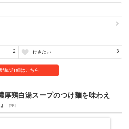
2
3
行きたい
店舗の詳細はこちら
濃厚鶏白湯スープのつけ麺を味わえ
亭』
[PR]