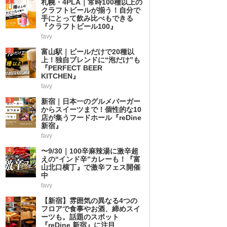
1
札幌・4PLA｜常時100種以上の
クラフトビールが揃う！自分で
手にとって飲み比べもできる
『クラフトビール100』
favy
2
富山駅｜ビールだけで20種以
上！独自ブレンドに“泡だけ”も
『PERFECT BEER
KITCHEN』
favy
3
新宿｜日本一のグルメバーガー
からスイーツまで！個性的な10
店が集うフードホール『reDine
新宿』
favy
4
〜9/30｜100辛麻辣湯に激辛超
えの“インド辛”カレーも！『富
山北口横丁』で激辛フェス開催
中
favy
5
【新宿】雰囲気の異なる4つの
フロアで食事やお酒、締めスイ
ーツも。話題のスポット
『reDine 新宿』に注目