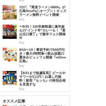
2
7/27│『尾道ラーメンWAN』が
広島HiroPaにオープン！キッズ
ラーメン無料イベント開催
favy
3
〜9/30｜100辛麻辣湯に激辛超
えの“インド辛”カレーも！『富
山北口横丁』で激辛フェス開催
中
favy
4
8/10〜19｜事前予約で500円引
き！最大4時間食べ飲み放題の
夏休みビュッフェ開催『reDine
広島』
favy
5
【8/31まで急遽延長】ビールや
サワーが111円！お通し代無
料！新宿『もッち』の特別企画
を見逃すな
favy
オススメ記事