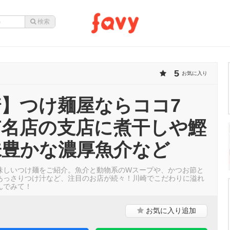
5
お気に入り
】つけ麺屋ならココ7
有名店の支店に煮干しや鰹
味豊かな濃厚魚介など
味しいつけ麺をご紹介。魚介と動物系のWスープや、かつお節と
あっさりつけ汁など、注目のお店が続々！川崎でこだわりに溢れ
んでみて！
お気に入り
追加