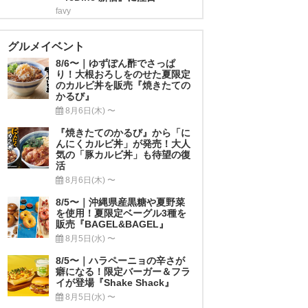
favy
グルメイベント
8/6〜｜ゆずぽん酢でさっぱ
り！大根おろしをのせた夏限定
のカルビ丼を販売『焼きたての
かるび』
8月6日(木) 〜
『焼きたてのかるび』から「に
んにくカルビ丼」が発売！大人
気の「豚カルビ丼」も待望の復
活
8月6日(木) 〜
8/5〜｜沖縄県産黒糖や夏野菜
を使用！夏限定ベーグル3種を
販売『BAGEL&BAGEL』
8月5日(水) 〜
8/5〜｜ハラペーニョの辛さが
癖になる！限定バーガー＆フラ
イが登場『Shake Shack』
8月5日(水) 〜