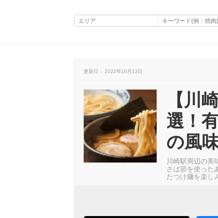
更新日： 2022年10月13日
【川崎
選！
の風
川崎駅周辺の美
さば節を使った
たつけ麺を楽し