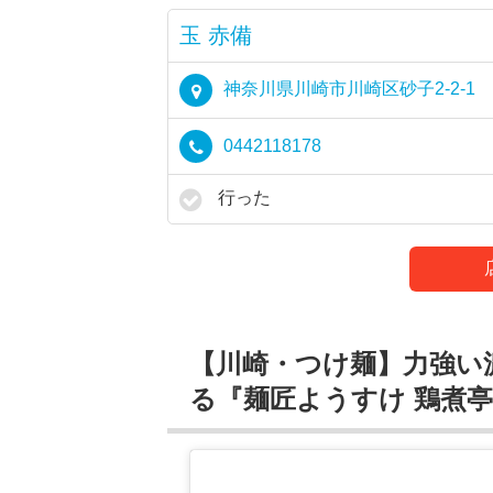
玉 赤備
神奈川県川崎市川崎区砂子2-2-1
0442118178
行った
【川崎・つけ麺】力強い
る『麺匠ようすけ 鶏煮