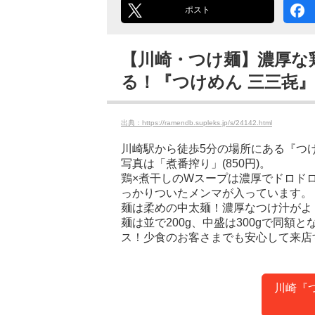
ポスト
【川崎・つけ麺】濃厚な
る！『つけめん 三三㐂
出典：https://ramendb.supleks.jp/s/24142.html
川崎駅から徒歩5分の場所にある『つけ
写真は「煮番搾り」(850円)。
鶏×煮干しのWスープは濃厚でドロド
っかりついたメンマが入っています。
麺は柔めの中太麺！濃厚なつけ汁がよ
麺は並で200g、中盛は300gで同額
ス！少食のお客さまでも安心して来店
川崎『