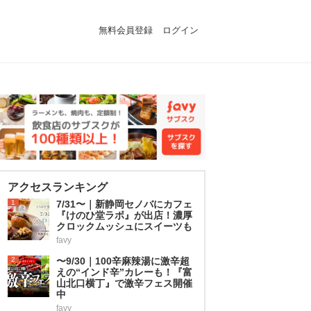
無料会員登録
ログイン
アクセスランキング
1
7/31〜｜新静岡セノバにカフェ
『けのひ堂ラボ』が出店！濃厚
クロックムッシュにスイーツも
favy
2
〜9/30｜100辛麻辣湯に激辛超
えの“インド辛”カレーも！『富
山北口横丁』で激辛フェス開催
中
favy