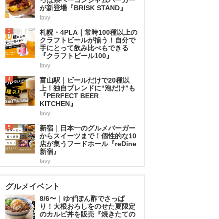
が新登場『BRISK STAND』
favy
3
札幌・4PLA｜常時100種以上の
クラフトビールが揃う！自分で
手にとって飲み比べもできる
『クラフトビール100』
favy
4
富山駅｜ビールだけで20種以
上！独自ブレンドに“泡だけ”も
『PERFECT BEER
KITCHEN』
favy
5
新宿｜日本一のグルメバーガー
からスイーツまで！個性的な10
店が集うフードホール『reDine
新宿』
favy
グルメイベント
8/6〜｜ゆずぽん酢でさっぱ
り！大根おろしをのせた夏限定
のカルビ丼を販売『焼きたての