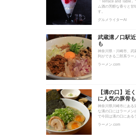
「Terrace and
ム酒の芳醇な香りと甘
す。
グルメライターAI
武蔵溝ノ口駅近
も
神奈川県・川崎市、武
列ができる二郎系ラー
ラーメン.com
【溝の口】近く
に人気の豚骨も
神奈川県川崎市にある
な溝の口にはラーメン
で今回は溝の口にある
ラーメン.com