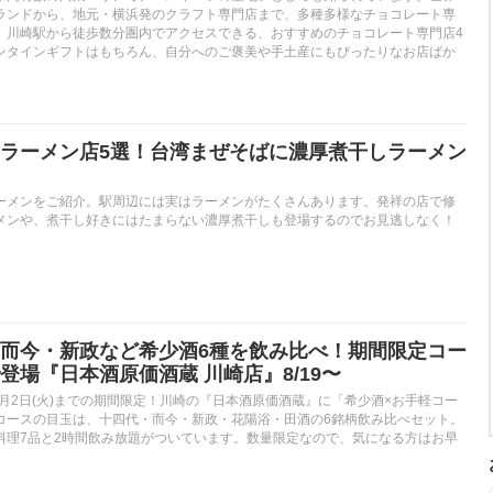
ランドから、地元・横浜発のクラフト専門店まで、多種多様なチョコレート専
。川崎駅から徒歩数分圏内でアクセスできる、おすすめのチョコレート専門店4
ンタインギフトはもちろん、自分へのご褒美や手土産にもぴったりなお店ばか
ラーメン店5選！台湾まぜそばに濃厚煮干しラーメン
ーメンをご紹介。駅周辺には実はラーメンがたくさんあります。発祥の店で修
メンや、煮干し好きにはたまらない濃厚煮干しも登場するのでお見逃しなく！
而今・新政など希少酒6種を飲み比べ！期間限定コー
登場『日本酒原価酒蔵 川崎店』8/19〜
)〜9月2日(火)までの期間限定！川崎の『日本酒原価酒蔵』に「希少酒×お手軽コー
コースの目玉は、十四代・而今・新政・花陽浴・田酒の6銘柄飲み比べセット。
料理7品と2時間飲み放題がついています。数量限定なので、気になる方はお早