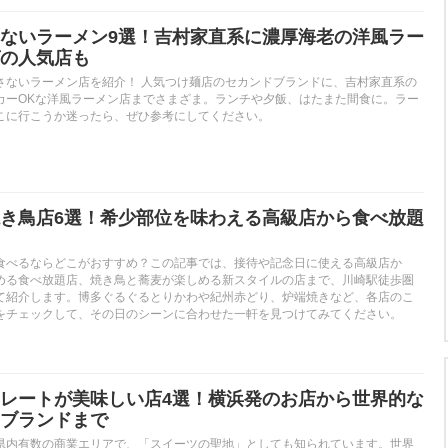
ないラーメン9選！吉村家直系に濃厚海老の洋風ラー
の人気店も
さないラーメン店を紹介！ 人気つけ麺店のセカンドブランドに、吉村家直系の
カーOKな洋風ラーメン店までさまざま。ランチや夕飯、はたまた間食に。ラー
こに行こうか迷ったら、ぜひ参考にしてください。
き鳥店6選！希少部位を味わえる高級店から食べ放題
食べるならどこがおすすめ？この記事では、接待や記念日に使える高級店か
める食べ放題店、焼き鳥と蕎麦が楽しめる新スタイルの店まで、川崎駅徒歩圏
て紹介します。博多ぐるぐるとりかわや紀州赤どり、炉端焼きなど、各店のこ
をチェックして、その日のシーンに合わせた一軒を見つけてみてください。
レートが美味しい店4選！横浜発のお店から世界的な
ブランドまで
県内有数の商業エリアで、「スイーツの聖地」としても知られています。世界