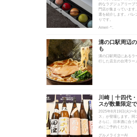
的なラグジュアリーブ
門店が集まっています
選を紹介します。バレ
りです。
Ameri･*:.
溝の口駅周辺の
も
溝の口駅周辺にあるラ
行した店主の台湾ラー
川崎｜十四代・
スが数量限定で
2025年8月19日(火
ス」が登場します。同
さらに、日本酒に合う
めにご予約ください。
グルメライターAI