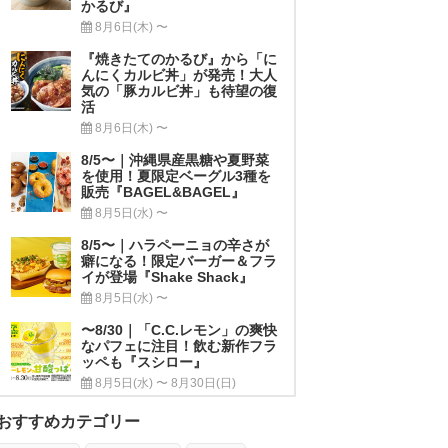
かるび』
8月6日(木) 〜
『焼きたてのかるび』から「に
んにくカルビ丼」が発売！大人
気の「豚カルビ丼」も待望の復
活
8月6日(木) 〜
8/5〜｜沖縄県産黒糖や夏野菜
を使用！夏限定ベーグル3種を
販売『BAGEL&BAGEL』
8月5日(水) 〜
8/5〜｜ハラペーニョの辛さが
癖になる！限定バーガー＆フラ
イが登場『Shake Shack』
8月5日(水) 〜
〜8/30｜「C.C.レモン」の爽快
なパフェに注目！飲む新作フラ
ッペも『スシロー』
8月5日(水) 〜 8月30日(日)
おすすめカテゴリー