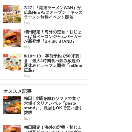
3
7/27│『尾道ラーメンWAN』が
広島HiroPaにオープン！キッズ
ラーメン無料イベント開催
favy
4
梅田限定！海外の定番・甘じょ
っぱ系ベーコンジャムバーガー
が新登場『BRISK STAND』
favy
5
8/10〜19｜事前予約で500円引
き！最大4時間食べ飲み放題の
夏休みビュッフェ開催『reDine
広島』
favy
オススメ記事
1
梅田│喧騒を離れソファで寛ぐ
穴場イタリアンバル『pasta
stand』。長居もOKで使い勝手
抜群
favy
2
梅田限定！海外の定番・甘じょ
っぱ系ベーコンジャムバーガー