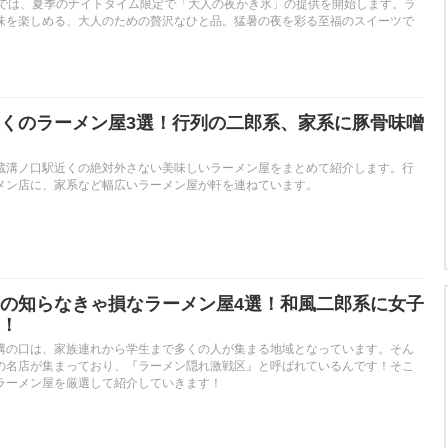
 Table」では、夏季のナイトタイム限定で「大人の夜かき氷」の提供を開始します。ラ
味を楽しめる、大人のための贅沢なひと品。猛暑の夜を彩る至福のスイーツで
くのラーメン屋3選！行列の二郎系、家系に豚骨味噌
蔵溝ノ口駅近くの絶対外さない美味しいラーメン屋をまとめて紹介します。行
メン店に、家系など幅広いラーメン屋が軒を連ねています。
の知らなきゃ損なラーメン屋4選！和風二郎系に女子
！
溝の口は、家族連れから学生まで多くの人が集まる地域となっています。そん
の名店が集まっており、『ラーメン隠れ激戦区』と呼ばれているんです！そこ
ラーメン屋を厳選して紹介していきます！