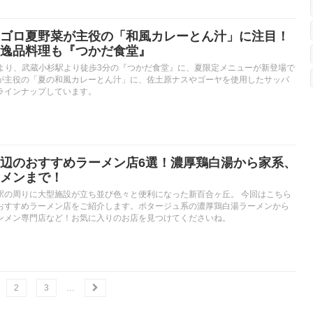
ゴロ夏野菜が主役の「和風カレーとん汁」に注目！
逸品料理も『つかだ食堂』
水）より、武蔵小杉駅より徒歩3分の『つかだ食堂』に、夏限定メニューが新登場で
が主役の「夏の和風カレーとん汁」に、佐土原ナスやゴーヤを使用したサッパ
ラインナップしています。
辺のおすすめラーメン店6選！濃厚鶏白湯から家系、
メンまで！
駅の周りに大型施設が立ち並び色々と便利になった新百合ヶ丘。 今回はこちら
おすすめラーメン店をご紹介します。ポタージュ系の濃厚鶏白湯ラーメンから
ンメン専門店など！お気に入りのお店を見つけてくださいね。
2
3
…