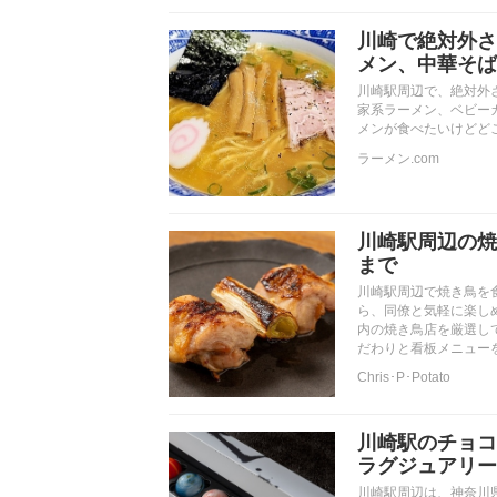
川崎で絶対外さ
メン、中華そば
川崎駅周辺で、絶対外
家系ラーメン、ベビー
メンが食べたいけどど
ラーメン.com
川崎駅周辺の焼
まで
川崎駅周辺で焼き鳥を
ら、同僚と気軽に楽し
内の焼き鳥店を厳選し
だわりと看板メニュー
Chris･P･Potato
川崎駅のチョコ
ラグジュアリー
川崎駅周辺は、神奈川