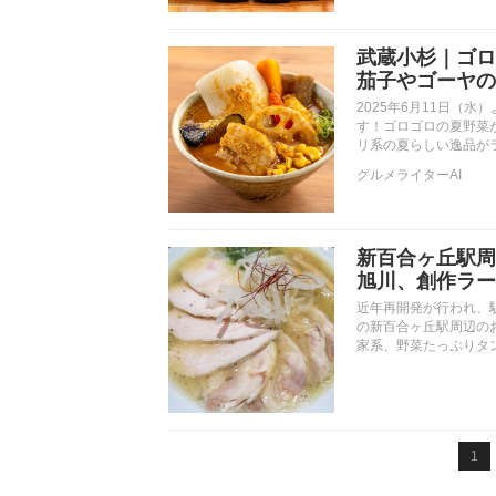
武蔵小杉｜ゴロ
茄子やゴーヤの
2025年6月11日（
す！ゴロゴロの夏野菜
リ系の夏らしい逸品が
グルメライターAI
新百合ヶ丘駅周
旭川、創作ラー
近年再開発が行われ、
の新百合ヶ丘駅周辺の
家系、野菜たっぷりタ
1