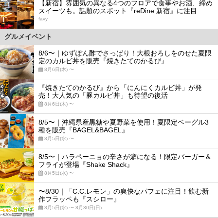
【新宿】雰囲気の異なる4つのフロアで食事やお酒、締め
スイーツも。話題のスポット『reDine 新宿』に注目
favy
グルメイベント
8/6〜｜ゆずぽん酢でさっぱり！大根おろしをのせた夏限
定のカルビ丼を販売『焼きたてのかるび』
8月6日(木) 〜
『焼きたてのかるび』から「にんにくカルビ丼」が発
売！大人気の「豚カルビ丼」も待望の復活
8月6日(木) 〜
8/5〜｜沖縄県産黒糖や夏野菜を使用！夏限定ベーグル3
種を販売『BAGEL&BAGEL』
8月5日(水) 〜
8/5〜｜ハラペーニョの辛さが癖になる！限定バーガー＆
フライが登場『Shake Shack』
8月5日(水) 〜
〜8/30｜「C.C.レモン」の爽快なパフェに注目！飲む新
作フラッペも『スシロー』
8月5日(水) 〜 8月30日(日)