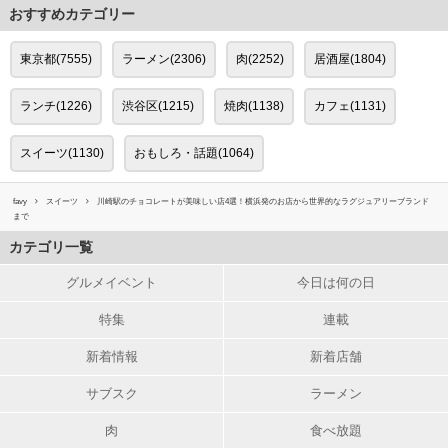
おすすめカテゴリー
東京都(7555)
ラーメン(2306)
肉(2252)
居酒屋(1804)
ランチ(1226)
渋谷区(1215)
焼肉(1138)
カフェ(1131)
スイーツ(1130)
おもしろ・話題(1064)
favy
スイーツ
川崎駅のチョコレートが美味しい店4選！横浜発のお店から世界的なラグジュアリーブランド
まで
カテゴリ一覧
グルメイベント
今日は何の日
特集
連載
新着情報
新着店舗
サブスク
ラーメン
肉
食べ放題