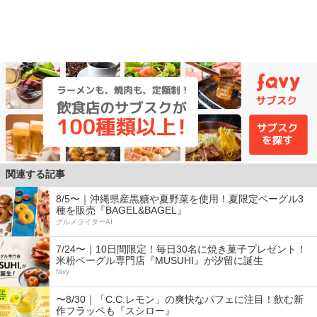
関連する記事
8/5〜｜沖縄県産黒糖や夏野菜を使用！夏限定ベーグル3
種を販売『BAGEL&BAGEL』
グルメライターAI
7/24〜｜10日間限定！毎日30名に焼き菓子プレゼント！
米粉ベーグル専門店『MUSUHI』が汐留に誕生
favy
〜8/30｜「C.C.レモン」の爽快なパフェに注目！飲む新
作フラッペも『スシロー』