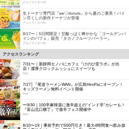
グルメライターAI
生ドーナツ専門店『we♡donuts』から夏のご褒美！パイ
ン尽くしの新作ドーナツが登場
グルメライターAI
8/17〜｜5日間限定！甘酸っぱく爽やかな「ゴールデンパ
インのパフェ」販売『タカノフルーツパーラー』
グルメライターAI
アクセスランキング
1
7/31〜｜新静岡セノバにカフェ『けのひ堂ラボ』が出
店！濃厚クロックムッシュにスイーツも
favy
2
7/27│『尾道ラーメンWAN』が広島HiroPaにオープン！
キッズラーメン無料イベント開催
favy
3
〜9/30｜100辛麻辣湯に激辛超えの“インド辛”カレーも！
『富山北口横丁』で激辛フェス開催中
favy
4
8/10〜19｜事前予約で500円引き！最大4時間食べ飲み放