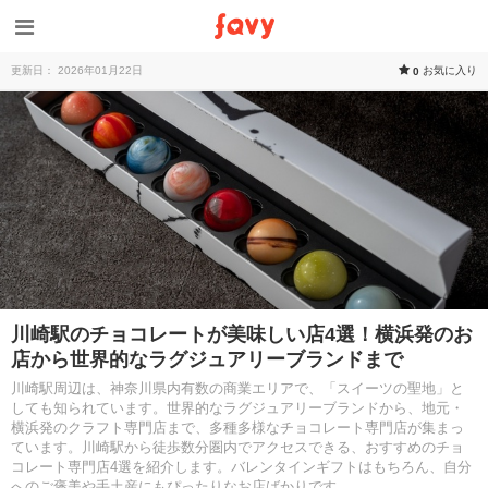
更新日： 2026年01月22日
お気に入り
0
川崎駅のチョコレートが美味しい店4選！横浜発のお
店から世界的なラグジュアリーブランドまで
川崎駅周辺は、神奈川県内有数の商業エリアで、「スイーツの聖地」と
しても知られています。世界的なラグジュアリーブランドから、地元・
横浜発のクラフト専門店まで、多種多様なチョコレート専門店が集まっ
ています。川崎駅から徒歩数分圏内でアクセスできる、おすすめのチョ
コレート専門店4選を紹介します。バレンタインギフトはもちろん、自分
へのご褒美や手土産にもぴったりなお店ばかりです。