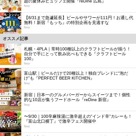
題の夏休みビュッフェ開催『reDine 広島』
favy
5
【8/31まで急遽延長】ビールやサワーが111円！お通し代
無料！新宿『もッち』の特別企画を見逃すな
favy
オススメ記事
1
札幌・4PLA｜常時100種以上のクラフトビールが揃う！
自分で手にとって飲み比べもできる『クラフトビール
100』
favy
2
富山駅｜ビールだけで20種以上！独自ブレンドに“泡だ
け”も『PERFECT BEER KITCHEN』
favy
3
新宿｜日本一のグルメバーガーからスイーツまで！個性
的な10店が集うフードホール『reDine 新宿』
favy
4
〜9/30｜100辛麻辣湯に激辛超えの“インド辛”カレーも！
『富山北口横丁』で激辛フェス開催中
favy
5