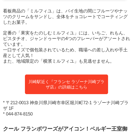
看板商品の「ミルフィユ」は、パイ生地の間にフルーツやナッ
ツのクリームをサンドし、全体をチョコレートでコーティング
したお菓子。
定番の「果実をたのしむミルフィユ」には、いちご、れもん、
ピスタチオ、ジャンドゥーヤの4つのフレーバーがアソートされ
ています。
一口サイズで個包装されているため、職場への差し入れや手土
産として人気！
また、地域限定の「横濱ミルフィユ」も見逃せません。
川崎駅近く『フランセ ラゾーナ川崎プラ
ザ店』の詳細はこちら
* 〒212-0013 神奈川県川崎市幸区堀川町72-1 ラゾーナ川崎プラ
ザ 1F
* 044-874-8150
クール フランボワーズがアイコン！ベルギー王室御