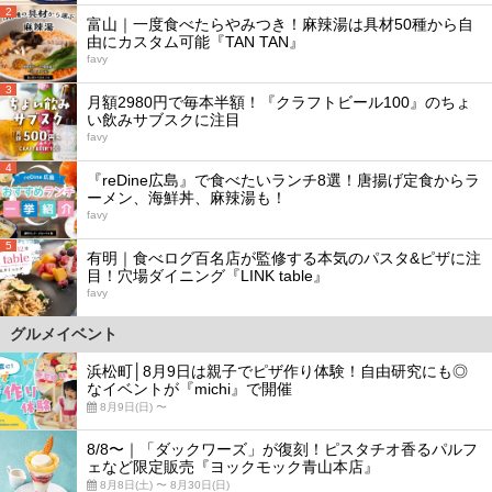
2
富山｜一度食べたらやみつき！麻辣湯は具材50種から自
由にカスタム可能『TAN TAN』
favy
3
月額2980円で毎本半額！『クラフトビール100』のちょ
い飲みサブスクに注目
favy
4
『reDine広島』で食べたいランチ8選！唐揚げ定食からラ
ーメン、海鮮丼、麻辣湯も！
favy
5
有明｜食べログ百名店が監修する本気のパスタ&ピザに注
目！穴場ダイニング『LINK table』
favy
グルメイベント
浜松町│8月9日は親子でピザ作り体験！自由研究にも◎
なイベントが『michi』で開催
8月9日(日) 〜
8/8〜｜「ダックワーズ」が復刻！ピスタチオ香るパルフ
ェなど限定販売『ヨックモック青山本店』
8月8日(土) 〜 8月30日(日)