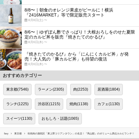
8/8〜｜朝食のオレンジ果皮がビールに！横浜
『2416MARKET』等で限定販売スタート
8月8日(土) 〜
8/6〜｜ゆずぽん酢でさっぱり！大根おろしをのせた夏限
定のカルビ丼を販売『焼きたてのかるび』
8月6日(木) 〜
『焼きたてのかるび』から「にんにくカルビ丼」が発
売！大人気の「豚カルビ丼」も待望の復活
8月6日(木) 〜
おすすめカテゴリー
東京都(7546)
ラーメン(2305)
肉(2253)
居酒屋(1804)
ランチ(1225)
渋谷区(1215)
焼肉(1138)
カフェ(1130)
スイーツ(1130)
おもしろ・話題(1065)
favy
東京都
街焼肉の激戦区「東上野コリアンタウン」の名店！『馬山館』のボリューム満点カルビランチ！