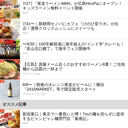
1
7/27│『尾道ラーメンWAN』が広島HiroPaにオープン！
キッズラーメン無料イベント開催
favy
2
7/31〜｜新静岡セノバにカフェ『けのひ堂ラボ』が出
店！濃厚クロックムッシュにスイーツも
favy
3
〜9/30｜100辛麻辣湯に激辛超えの“インド辛”カレーも！
『富山北口横丁』で激辛フェス開催中
favy
4
【広島】原爆ドーム近くのおすすめラーメン8選！ご当地
麺から話題の一杯まで
ラーメン.com
5
8/8〜｜朝食のオレンジ果皮がビールに！横浜
『2416MARKET』等で限定販売スタート
グルメライターAI
オススメ記事
1
新宿東口｜東京で一番長いと噂！7mの麺を切らずに提供
するビャンビャン麺専門店『秦唐記』
favy