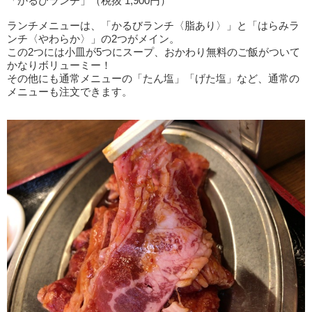
「かるびランチ」（税抜 1,900円）
ランチメニューは、「かるびランチ〈脂あり〉」と「はらみラ
ンチ〈やわらか〉」の2つがメイン。
この2つには小皿が5つにスープ、おかわり無料のご飯がついて
かなりボリューミー！
その他にも通常メニューの「たん塩」「げた塩」など、通常の
メニューも注文できます。