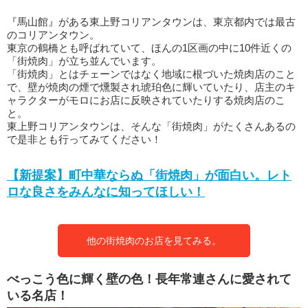
『馬山館』がある東上野コリアンタウンは、東京都内では最古
のコリアンタウン。
東京の鶴橋とも呼ばれていて、ほんの1区画の中に10件近くの
「街焼肉」が立ち並んでいます。
「街焼肉」とはチェーンではなく地域に根づいた焼肉店のこと
で、壁が焼肉の煙で燻製され琥珀色に輝いていたり、店主のキ
ャラクターがモロにお店に反映されていたりする焼肉店のこ
と。
東上野コリアンタウンは、そんな「街焼肉」がたくさんあるの
で是非とも行ってみてください！
【新提案】町中華ならぬ「街焼肉」が面白い。レト
ロな良さをみんなに知ってほしい！
他の街焼肉のお店を見てみる。
べっこう色に輝く壁の色！長年常連さんに愛されて
いる名店！