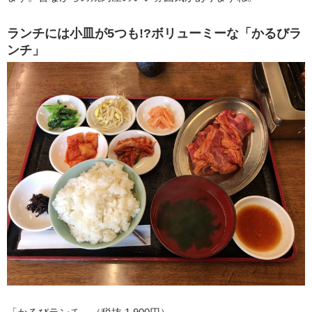
ランチには小皿が5つも!?ボリューミーな「かるびラ
ンチ」