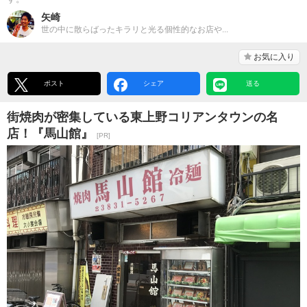
矢崎
世の中に散らばったキラリと光る個性的なお店や...
お気に入り
ポスト
シェア
送る
街焼肉が密集している東上野コリアンタウンの名
店！『馬山館』
[PR]