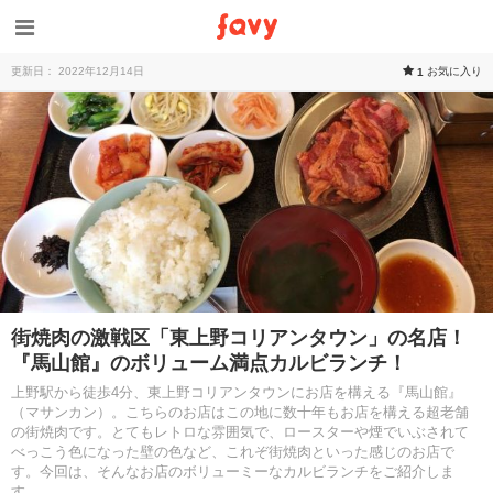
更新日： 2022年12月14日
お気に入り
1
街焼肉の激戦区「東上野コリアンタウン」の名店！
『馬山館』のボリューム満点カルビランチ！
上野駅から徒歩4分、東上野コリアンタウンにお店を構える『馬山館』
（マサンカン）。こちらのお店はこの地に数十年もお店を構える超老舗
の街焼肉です。とてもレトロな雰囲気で、ロースターや煙でいぶされて
べっこう色になった壁の色など、これぞ街焼肉といった感じのお店で
す。今回は、そんなお店のボリューミーなカルビランチをご紹介しま
す。