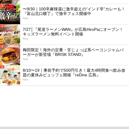
2
〜9/30｜100辛麻辣湯に激辛超えの“インド辛”カレーも！
『富山北口横丁』で激辛フェス開催中
favy
3
7/27│『尾道ラーメンWAN』が広島HiroPaにオープン！
キッズラーメン無料イベント開催
favy
4
梅田限定！海外の定番・甘じょっぱ系ベーコンジャムバ
ーガーが新登場『BRISK STAND』
favy
5
8/10〜19｜事前予約で500円引き！最大4時間食べ飲み放
題の夏休みビュッフェ開催『reDine 広島』
favy