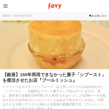
更新日： 2023年12月01日
お気に入り
6
【銀座】150年再現できなかった菓子「シブースト」
を復活させたお店『ブールミッシュ』
クリーミーなカスタードとフルーツ、ほろ苦いカラメルを組み合わせた
「シブースト」。伝統的なフランス菓子として知られていますが、実
は、製作者の没後約150年間だれも再現できなかったこの定番ケーキを復
活させたのは日本人だったということはあまり知られていません。今回
はそんな元祖シブーストが味わえる銀座の老舗洋菓子店『ブールミッシ
ュ』に行ってきたのでご紹介します。