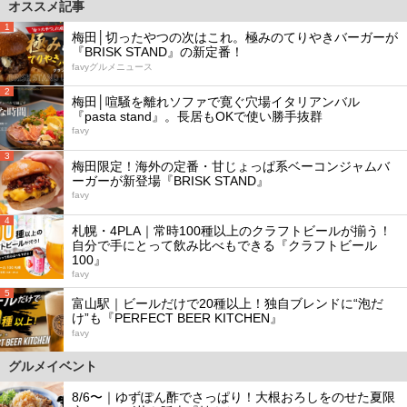
オススメ記事
1
梅田│切ったやつの次はこれ。極みのてりやきバーガーが
『BRISK STAND』の新定番！
favyグルメニュース
2
梅田│喧騒を離れソファで寛ぐ穴場イタリアンバル
『pasta stand』。長居もOKで使い勝手抜群
favy
3
梅田限定！海外の定番・甘じょっぱ系ベーコンジャムバ
ーガーが新登場『BRISK STAND』
favy
4
札幌・4PLA｜常時100種以上のクラフトビールが揃う！
自分で手にとって飲み比べもできる『クラフトビール
100』
favy
5
富山駅｜ビールだけで20種以上！独自ブレンドに“泡だ
け”も『PERFECT BEER KITCHEN』
favy
グルメイベント
8/6〜｜ゆずぽん酢でさっぱり！大根おろしをのせた夏限