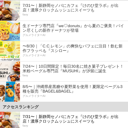
7/31〜｜新静岡セノバにカフェ『けのひ堂ラボ』が出
店！濃厚クロックムッシュにスイーツも
favy
生ドーナツ専門店『we♡donuts』から夏のご褒美！パイ
ン尽くしの新作ドーナツが登場
グルメライターAI
〜8/30｜「C.C.レモン」の爽快なパフェに注目！飲む新
作フラッペも『スシロー』
グルメライターAI
7/24〜｜10日間限定！毎日30名に焼き菓子プレゼント！
米粉ベーグル専門店『MUSUHI』が汐留に誕生
favy
8/5〜｜沖縄県産黒糖や夏野菜を使用！夏限定ベーグル3
種を販売『BAGEL&BAGEL』
グルメライターAI
アクセスランキング
1
7/31〜｜新静岡セノバにカフェ『けのひ堂ラボ』が出
店！濃厚クロックムッシュにスイーツも
favy