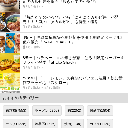
定のカルビ丼を販売『焼きたてのかるび』
8月6日(木) 〜
『焼きたてのかるび』から「にんにくカルビ丼」が発
売！大人気の「豚カルビ丼」も待望の復活
8月6日(木) 〜
8/5〜｜沖縄県産黒糖や夏野菜を使用！夏限定ベーグル3
種を販売『BAGEL&BAGEL』
8月5日(水) 〜
8/5〜｜ハラペーニョの辛さが癖になる！限定バーガー＆
フライが登場『Shake Shack』
8月5日(水) 〜
〜8/30｜「C.C.レモン」の爽快なパフェに注目！飲む新
作フラッペも『スシロー』
8月5日(水) 〜 8月30日(日)
おすすめカテゴリー
東京都(7553)
ラーメン(2305)
肉(2252)
居酒屋(1804)
ランチ(1226)
渋谷区(1215)
焼肉(1138)
カフェ(1130)