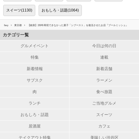
スイーツ(1130)
おもしろ・話題(1064)
favy
東京都
【銀座】150年再現できなかった菓子「シブースト」を復活させたお店『ブールミッシュ』
カテゴリ一覧
グルメイベント
今日は何の日
特集
連載
新着情報
新着店舗
サブスク
ラーメン
肉
食べ放題
ランチ
ご当地グルメ
おもしろ・話題
スイーツ
居酒屋
カフェ
テイクアウト特集
美味しい渋谷区